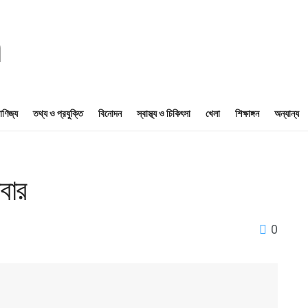
াণিজ্য
তথ্য ও প্রযুক্তি
বিনোদন
স্বাস্থ্য ও চিকিৎসা
খেলা
শিক্ষাঙ্গন
অন্যান্য
িবার
0