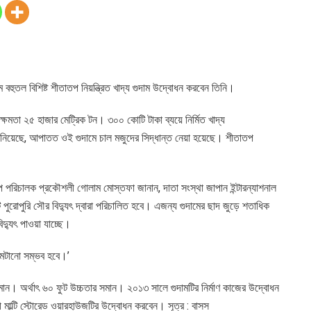
থম বহুতল বিশিষ্ট শীতাতপ নিয়ন্ত্রিত খাদ্য গুদাম উদ্বোধন করবেন তিনি।
 ক্ষমতা ২৫ হাজার মেট্রিক টন। ৩০০ কোটি টাকা ব্যয়ে নির্মিত খাদ্য
 জানিয়েছে, আপাতত ওই গুদামে চাল মজুদের সিদ্ধান্ত নেয়া হয়েছে। শীতাতপ
প্রকল্প পরিচালক প্রকৌশলী গোলাম মোস্তফা জানান, দাতা সংস্থা জাপান ইন্টারন্যাশনাল
 পুরোপুরি সৌর বিদ্যুৎ দ্বারা পরিচালিত হবে। এজন্য গুদামের ছাদ জুড়ে শতাধিক
্যুৎ পাওয়া যাচ্ছে।
 মেটানো সম্ভব হবে।’
সমান। অর্থাৎ ৬০ ফুট উচ্চতার সমান। ২০১৩ সালে গুদামটির নির্মাণ কাজের উদ্বোধন
মাল্টি স্টোরেড ওয়ারহাউজটির উদ্বোধন করবেন। সূত্র : বাসস