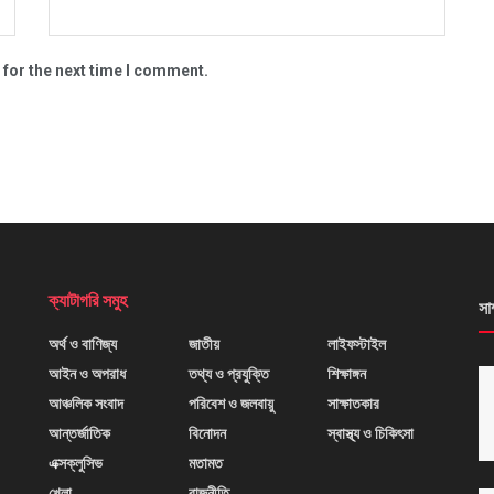
 for the next time I comment.
ক্যাটাগরি সমুহ
সা
অর্থ ও বাণিজ্য
জাতীয়
লাইফস্টাইল
আইন ও অপরাধ
তথ্য ও প্রযুক্তি
শিক্ষাঙ্গন
আঞ্চলিক সংবাদ
পরিবেশ ও জলবায়ু
সাক্ষাতকার
আন্তর্জাতিক
বিনোদন
স্বাস্থ্য ও চিকিৎসা
এক্সক্লুসিভ
মতামত
খেলা
রাজনীতি