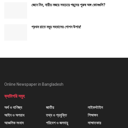
জেনে নিন, নারীর নজরে সবচেয়ে পছন্দের পুরুষ অঙ্গ কোনগুলি?
প্রথম রাতে মধুর সহবাসের গোপন উপায়!
Online Newspaper in Bangladesh
ক্যাটাগরি সমুহ
অর্থ ও বাণিজ্য
জাতীয়
লাইফস্টাইল
আইন ও অপরাধ
তথ্য ও প্রযুক্তি
শিক্ষাঙ্গন
আঞ্চলিক সংবাদ
পরিবেশ ও জলবায়ু
সাক্ষাতকার