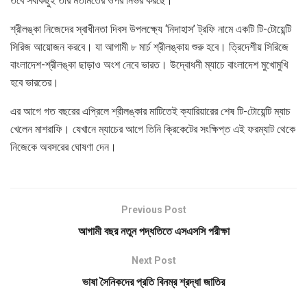
তবে সবকিছুই তার মতামতের ওপর নির্ভর করছে।’
শ্রীলঙ্কা নিজেদের স্বাধীনতা দিবস উপলক্ষ্যে ‘নিদাহাস’ ট্রফি নামে একটি টি-টোয়েন্টি
সিরিজ আয়োজন করবে। যা আগামী ৮ মার্চ শ্রীলঙ্কায় শুরু হবে। ত্রিদেশীয় সিরিজে
বাংলাদেশ-শ্রীলঙ্কা ছাড়াও অংশ নেবে ভারত। উদ্বোধনী ম্যাচে বাংলাদেশ মুখোমুখি
হবে ভারতের।
এর আগে গত বছরের এপ্রিলে শ্রীলঙ্কার মাটিতেই ক্যারিয়ারের শেষ টি-টোয়েন্টি ম্যাচ
খেলেন মাশরাফি। যেখানে ম্যাচের আগে তিনি ক্রিকেটের সংক্ষিপ্ত এই ফরম্যাট থেকে
নিজেকে অবসরের ঘোষণা দেন।
Previous Post
আগামী বছর নতুন পদ্ধতিতে এসএসসি পরীক্ষা
Next Post
ভাষা সৈনিকদের প্রতি বিনম্র শ্রদ্ধা জাতির