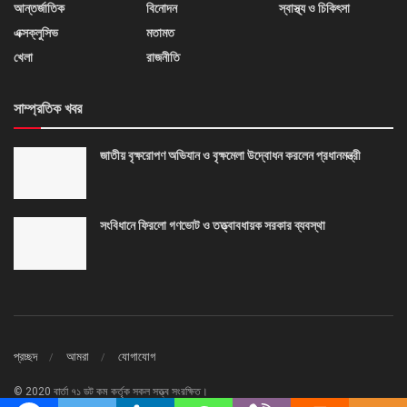
আন্তর্জাতিক
বিনোদন
স্বাস্থ্য ও চিকিৎসা
এক্সক্লুসিভ
মতামত
খেলা
রাজনীতি
সাম্প্রতিক খবর
জাতীয় বৃক্ষরোপণ অভিযান ও বৃক্ষমেলা উদ্বোধন করলেন প্রধানমন্ত্রী
সংবিধানে ফিরলো গণভোট ও তত্ত্বাবধায়ক সরকার ব্যবস্থা
প্রচ্ছদ
আমরা
যোগাযোগ
© 2020 বার্তা ৭১ ডট কম কর্তৃক সকল সত্ত্ব সংরক্ষিত।