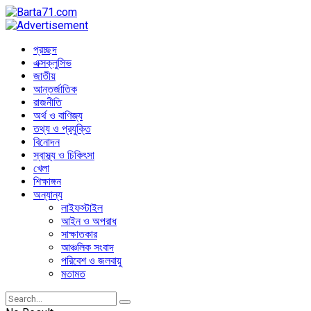
প্রচ্ছদ
এক্সক্লুসিভ
জাতীয়
আন্তর্জাতিক
রাজনীতি
অর্থ ও বাণিজ্য
তথ্য ও প্রযুক্তি
বিনোদন
স্বাস্থ্য ও চিকিৎসা
খেলা
শিক্ষাঙ্গন
অন্যান্য
লাইফস্টাইল
আইন ও অপরাধ
সাক্ষাতকার
আঞ্চলিক সংবাদ
পরিবেশ ও জলবায়ু
মতামত