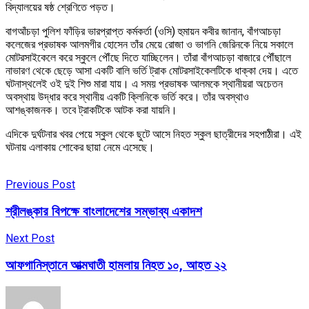
বিদ্যালয়ের ষষ্ঠ শ্রেণিতে পড়ত।
বাগআঁচড়া পুলিশ ফাঁড়ির ভারপ্রাপ্ত কর্মকর্তা (ওসি) হুমায়ন কবীর জানান, বাঁগআচড়া
কলেজের প্রভাষক আলমগীর হোসেন তাঁর মেয়ে রোজা ও ভাগনি জেরিনকে নিয়ে সকালে
মোটরসাইকেলে করে স্কুলে পৌঁছে দিতে যাচ্ছিলেন। তাঁরা বাঁগআচড়া বাজারে পৌঁছালে
নাভারণ থেকে ছেড়ে আসা একটি বালি ভর্তি ট্রাক মোটরসাইকেলটিকে ধাক্কা দেয়। এতে
ঘটনাস্থলেই ওই দুই শিশু মারা যায়। এ সময় প্রভাষক আলমকে স্থানীয়রা অচেতন
অবস্থায় উদ্ধার করে স্থানীয় একটি ক্লিনিকে ভর্তি করে। তাঁর অবস্থাও
আশঙ্কাজনক। তবে ট্রাকটিকে আটক করা যায়নি।
এদিকে দুর্ঘটনার খবর পেয়ে স্কুল থেকে ছুটে আসে নিহত স্কুল ছাত্রীদের সহপাঠীরা। এই
ঘটনায় এলাকায় শোকের ছায়া নেমে এসেছে।
Previous Post
শ্রীলঙ্কার বিপক্ষে বাংলাদেশের সম্ভাব্য একাদশ
Next Post
আফগানিস্তানে আত্মঘাতী হামলায় নিহত ১০, আহত ২২