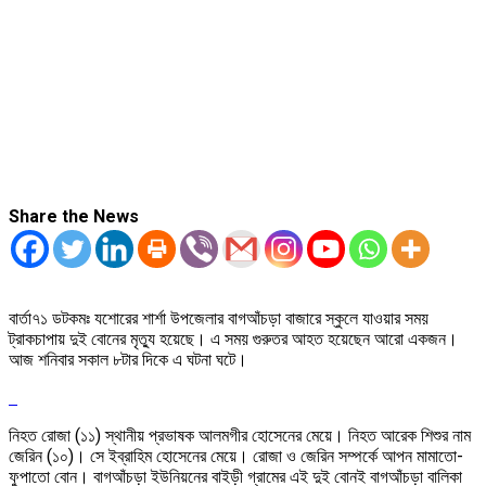
Share the News
বার্তা৭১ ডটকমঃ যশোরের শার্শা উপজেলার বাগআঁচড়া বাজারে স্কুলে যাওয়ার সময়
ট্রাকচাপায় দুই বোনের মৃত্যু হয়েছে। এ সময় গুরুতর আহত হয়েছেন আরো একজন।
আজ শনিবার সকাল ৮টার দিকে এ ঘটনা ঘটে।
নিহত রোজা (১১) স্থানীয় প্রভাষক আলমগীর হোসেনের মেয়ে। নিহত আরেক শিশুর নাম
জেরিন (১০)। সে ইব্রাহিম হোসেনের মেয়ে। রোজা ও জেরিন সম্পর্কে আপন মামাতো-
ফুপাতো বোন। বাগআঁচড়া ইউনিয়নের বাইড়ী গ্রামের এই দুই বোনই বাগআঁচড়া বালিকা