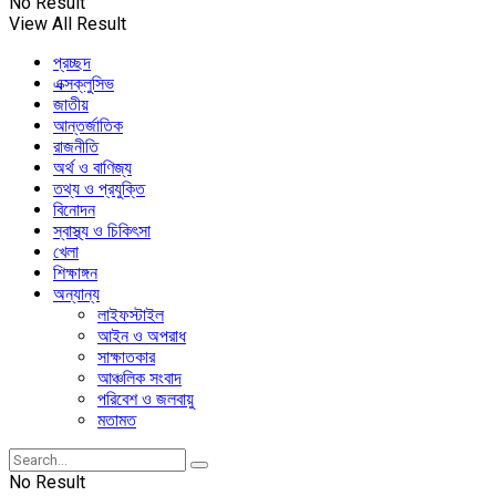
No Result
View All Result
প্রচ্ছদ
এক্সক্লুসিভ
জাতীয়
আন্তর্জাতিক
রাজনীতি
অর্থ ও বাণিজ্য
তথ্য ও প্রযুক্তি
বিনোদন
স্বাস্থ্য ও চিকিৎসা
খেলা
শিক্ষাঙ্গন
অন্যান্য
লাইফস্টাইল
আইন ও অপরাধ
সাক্ষাতকার
আঞ্চলিক সংবাদ
পরিবেশ ও জলবায়ু
মতামত
No Result