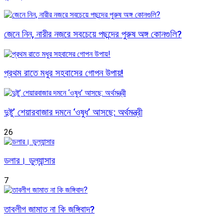
জেনে নিন, নারীর নজরে সবচেয়ে পছন্দের পুরুষ অঙ্গ কোনগুলি?
প্রথম রাতে মধুর সহবাসের গোপন উপায়!
দুষ্টু’ শেয়ারবাজার দমনে ‘ওষুধ’ আসছে: অর্থমন্ত্রী
26
ডলার। ডুল্যান্সার
7
তাবলীগ জামাত না কি জঙ্গিবাদ?