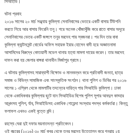
সিআইডি।
ঘটনা প্রবাহ
২০১৬ সালের ২০ মার্চ সন্ধ্যায় কুমিল্লা সেনানিবাসের ভেতরে একটি বাসায় টিউশনি
করতে গিয়ে আর বাসায় ফিরেনি তনু। পরে অনেক খোঁজাখুঁজি করে রাতে বাসার অদূরে
সেনানিবাসের ভেতর একটি জঙ্গলে তনুর মরদেহ পায় স্বজনরা। পর দিন তার বাবা
কুমিল্লা ক্যান্টনমেন্ট বোর্ডের অফিস সহায়ক ইয়ার হোসেন বাদী হয়ে অজ্ঞাতনামা
আসামিদের বিরুদ্ধে কোতয়ালী মডেল থানায় হত্যা মামলা দায়ের করেন। তার মরদেহ
দাফন করা হয় জেলার বাঙ্গরা থানাধীন মির্জাপুর গ্রামে।
এ ঘটনায় কুমিল্লাসহ সারাব্যাপী বিক্ষোভ ও মানববন্ধন করে প্রতিবাদী জনতা, ছাত্র
সমাজ ও বিভিন্ন সামাজিক এবং সাংস্কৃতিক সংগঠন। থানা পুলিশ ও ডিবির পর ২০১৬
সালের ১ এপ্রিল থেকে মামলাটির তদন্তের দায়িত্ব পায় সিআইডি কুমিল্লা। ঢাকা
থেকে একাধিকবার কুমিল্লায় ছুটে যান সিআইডির বিশেষ পুলিশ সুপার আবদুল কাহ্হার
আখন্দসহ পুলিশ, র্যাব, সিআইডিসহ একাধিক গোয়েন্দা সংস্থার পদস্থ কর্মকর্তরা। কিন্তু
ফলাফল এখনও একই বৃত্তে বন্দি।
রহস্যে ঘেরা দুই দফার ময়নাতদন্ত প্রতিবেদন।
ওই বছরের (২০১৬) ৩০ মার্চ কবর থেকে তনুর মরদেহ উত্তোলন করে পুনরায় ২য়