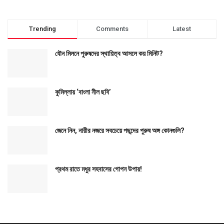
Trending
Comments
Latest
যৌন মিলনে পুরুষদের স্থায়িত্ব আসলে কয় মিনিট?
কুমিল্লায় ‘বাংলা নীল ছবি’
জেনে নিন, নারীর নজরে সবচেয়ে পছন্দের পুরুষ অঙ্গ কোনগুলি?
প্রথম রাতে মধুর সহবাসের গোপন উপায়!