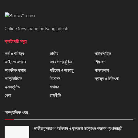
Online Newspaper in Bangladesh
ক্যাটাগরি সমুহ
অর্থ ও বাণিজ্য
জাতীয়
লাইফস্টাইল
আইন ও অপরাধ
তথ্য ও প্রযুক্তি
শিক্ষাঙ্গন
আঞ্চলিক সংবাদ
পরিবেশ ও জলবায়ু
সাক্ষাতকার
আন্তর্জাতিক
বিনোদন
স্বাস্থ্য ও চিকিৎসা
এক্সক্লুসিভ
মতামত
খেলা
রাজনীতি
সাম্প্রতিক খবর
জাতীয় বৃক্ষরোপণ অভিযান ও বৃক্ষমেলা উদ্বোধন করলেন প্রধানমন্ত্রী