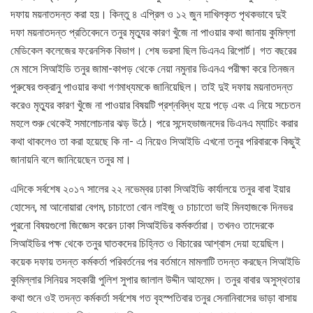
দফায় ময়নাতদন্ত করা হয়। কিন্তু ৪ এপ্রিল ও ১২ জুন দাখিলকৃত পৃথকভাবে দুই
দফা ময়নাতদন্ত প্রতিবেদনে তনুর মৃত্যুর কারণ খুঁজে না পাওয়ার কথা জানায় কুমিল্লা
মেডিকেল কলেজের ফরেনসিক বিভাগ। শেষ ভরসা ছিল ডিএনএ রিপোর্ট। গত বছরের
মে মাসে সিআইডি তনুর জামা-কাপড় থেকে নেয়া নমুনার ডিএনএ পরীক্ষা করে তিনজন
পুরুষের শুক্রানু পাওয়ার কথা গণমাধ্যমকে জানিয়েছিল। তাই দুই দফায় ময়নাতদন্ত
করেও মৃত্যুর কারণ খুঁজে না পাওয়ার বিষয়টি প্রশ্নবিদ্ধ হয়ে পড়ে এবং এ নিয়ে সচেতন
মহলে শুরু থেকেই সমালোচনার ঝড় উঠে। পরে সন্দেহভাজনদের ডিএনএ ম্যাচিং করার
কথা থাকলেও তা করা হয়েছে কি না- এ নিয়েও সিআইডি এখনো তনুর পরিবারকে কিছুই
জানায়নি বলে জানিয়েছেন তনুর মা।
এদিকে সর্বশেষ ২০১৭ সালের ২২ নভেম্বর ঢাকা সিআইডি কার্যালয়ে তনুর বাবা ইয়ার
হোসেন, মা আনোয়ারা বেগম, চাচাতো বোন লাইজু ও চাচাতো ভাই মিনহাজকে দিনভর
পুরনো বিষয়গুলো জিজ্ঞেস করেন ঢাকা সিআইডির কর্মকর্তারা। তখনও তাদেরকে
সিআইডির পক্ষ থেকে তনুর ঘাতকদের চিহ্নিত ও বিচারের আশ্বাস দেয়া হয়েছিল।
কয়েক দফায় তদন্ত কর্মকর্তা পরিবর্তনের পর বর্তমানে মামলাটি তদন্ত করছেন সিআইডি
কুমিল্লার সিনিয়র সহকারী পুলিশ সুপার জালাল উদ্দীন আহমেদ। তনুর বাবার অসুস্থতার
কথা শুনে ওই তদন্ত কর্মকর্তা সর্বশেষ গত বৃহস্পতিবার তনুর সেনানিবাসের ভাড়া বাসায়