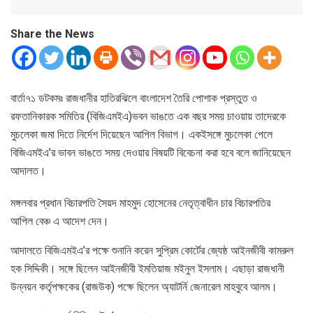
Share the News
বার্তা৭১ ডটকমঃ রাজধানীর হাতিরঝিলে বাংলাদেশ তৈরি পোশাক প্রস্তুত ও
রফতানিকারক সমিতির (বিজিএমইএ)ভবন ভাঙতে এক বছর সময় চাওয়ায় তাদেরকে
মুচলেকা জমা দিতে নির্দেশ দিয়েছেন আপিল বিভাগ। একইসঙ্গে মুচলেকা পেলে
বিজিএমইএ’র ভাবন ভাঙতে সময় দেওয়ার বিষয়টি বিবেচনা করা হবে বলে জানিয়েছেন
আদালত।
মঙ্গলবার প্রধান বিচারপতি সৈয়দ মাহমুদ হোসেনের নেতৃত্বাধীন চার বিচারপতির
আপিল বেঞ্চ এ আদেশ দেন।
আদালতে বিজিএমইএ’র পক্ষে শুনানি করেন সুপ্রিম কোর্টের জ্যেষ্ঠ আইনজীবী কামরুল
হক সিদ্দিকী। সঙ্গে ছিলেন আইনজীবী ইমতিয়াজ মইনুল ইসলাম। এছাড়া রাজধানী
উন্নয়ন কর্তৃপক্ষকের (রাজউক) পক্ষে ছিলেন অ্যাটর্নি জেনারেল মাহবুবে আলম।