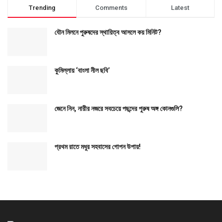
Trending
Comments
Latest
যৌন মিলনে পুরুষদের স্থায়িত্ব আসলে কয় মিনিট?
কুমিল্লায় ‘বাংলা নীল ছবি’
জেনে নিন, নারীর নজরে সবচেয়ে পছন্দের পুরুষ অঙ্গ কোনগুলি?
প্রথম রাতে মধুর সহবাসের গোপন উপায়!