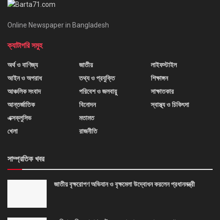
Online Newspaper in Bangladesh
ক্যাটাগরি সমুহ
অর্থ ও বাণিজ্য
জাতীয়
লাইফস্টাইল
আইন ও অপরাধ
তথ্য ও প্রযুক্তি
শিক্ষাঙ্গন
আঞ্চলিক সংবাদ
পরিবেশ ও জলবায়ু
সাক্ষাতকার
আন্তর্জাতিক
বিনোদন
স্বাস্থ্য ও চিকিৎসা
এক্সক্লুসিভ
মতামত
খেলা
রাজনীতি
সাম্প্রতিক খবর
জাতীয় বৃক্ষরোপণ অভিযান ও বৃক্ষমেলা উদ্বোধন করলেন প্রধানমন্ত্রী