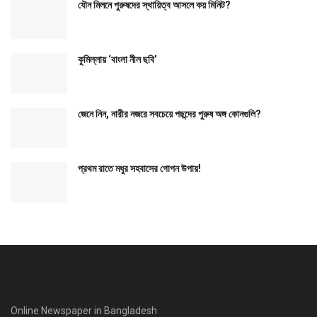
যৌন মিলনে পুরুষদের স্থায়িত্ব আসলে কয় মিনিট?
কুমিল্লায় ‘বাংলা নীল ছবি’
জেনে নিন, নারীর নজরে সবচেয়ে পছন্দের পুরুষ অঙ্গ কোনগুলি?
প্রথম রাতে মধুর সহবাসের গোপন উপায়!
Online Newspaper in Bangladesh