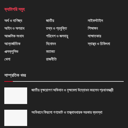
ক্যাটাগরি সমুহ
অর্থ ও বাণিজ্য
জাতীয়
লাইফস্টাইল
আইন ও অপরাধ
তথ্য ও প্রযুক্তি
শিক্ষাঙ্গন
আঞ্চলিক সংবাদ
পরিবেশ ও জলবায়ু
সাক্ষাতকার
আন্তর্জাতিক
বিনোদন
স্বাস্থ্য ও চিকিৎসা
এক্সক্লুসিভ
মতামত
খেলা
রাজনীতি
সাম্প্রতিক খবর
জাতীয় বৃক্ষরোপণ অভিযান ও বৃক্ষমেলা উদ্বোধন করলেন প্রধানমন্ত্রী
সংবিধানে ফিরলো গণভোট ও তত্ত্বাবধায়ক সরকার ব্যবস্থা