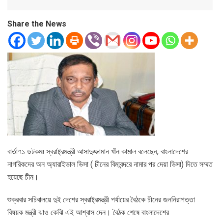
Share the News
বার্তা৭১ ডটকমঃ স্বরাষ্ট্রমন্ত্রী আসাদুজ্জামান খাঁন কামাল বলেছেন, বাংলাদেশের
নাগরিকদের অন অ্যারাইভাল ভিসা ( চীনের বিমাবন্দরে নামার পর দেয়া ভিসা) দিতে সম্মত
হয়েছে চীন।
শুক্রবার সচিবালয়ে দুই দেশের স্বরাষ্ট্রমন্ত্রী পর্যায়ের বৈঠকে চীনের জননিরাপত্তা
বিষয়ক মন্ত্রী ঝাও কেঝি এই আশ্বাস দেন। বৈঠক শেষে বাংলাদেশের