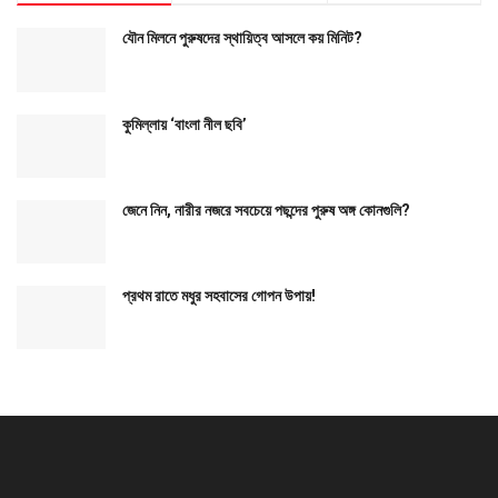
যৌন মিলনে পুরুষদের স্থায়িত্ব আসলে কয় মিনিট?
কুমিল্লায় ‘বাংলা নীল ছবি’
জেনে নিন, নারীর নজরে সবচেয়ে পছন্দের পুরুষ অঙ্গ কোনগুলি?
প্রথম রাতে মধুর সহবাসের গোপন উপায়!