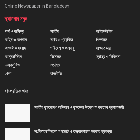
Online Newspaper in Bangladesh
ক্যাটাগরি সমুহ
অর্থ ও বাণিজ্য
জাতীয়
লাইফস্টাইল
আইন ও অপরাধ
তথ্য ও প্রযুক্তি
শিক্ষাঙ্গন
আঞ্চলিক সংবাদ
পরিবেশ ও জলবায়ু
সাক্ষাতকার
আন্তর্জাতিক
বিনোদন
স্বাস্থ্য ও চিকিৎসা
এক্সক্লুসিভ
মতামত
খেলা
রাজনীতি
সাম্প্রতিক খবর
জাতীয় বৃক্ষরোপণ অভিযান ও বৃক্ষমেলা উদ্বোধন করলেন প্রধানমন্ত্রী
সংবিধানে ফিরলো গণভোট ও তত্ত্বাবধায়ক সরকার ব্যবস্থা