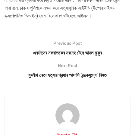
এ ঘটনায় দায় স্বীকার করে বিবৃতি দিয়েছে জঙ্গি গোষ্ঠী আইএস ‘সাইট ইন্টেলিজেন্স’।
তারা বলে, ঢাকায় পুলিশকে লক্ষ্য করে অত্যাধুনিক আইইডি (ইম্প্রোভাইজড
এক্সপ্লোসিভ ডিভাইস) বোমা বিস্ফোরণ ঘটিয়েছে আইএস।
Previous Post
একদিনের নবজাতকের মরদেহ টেনে আনল কুকুর
Next Post
যুবলীগ নেতা হত্যার প্রধান আসামি ‌‘বন্দুকযুদ্ধে’ নিহত