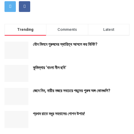
Trending
Comments
Latest
যৌন মিলনে পুরুষদের স্থায়িত্ব আসলে কয় মিনিট?
কুমিল্লায় ‘বাংলা নীল ছবি’
জেনে নিন, নারীর নজরে সবচেয়ে পছন্দের পুরুষ অঙ্গ কোনগুলি?
প্রথম রাতে মধুর সহবাসের গোপন উপায়!