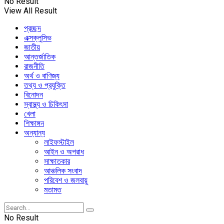
No Result
View All Result
প্রচ্ছদ
এক্সক্লুসিভ
জাতীয়
আন্তর্জাতিক
রাজনীতি
অর্থ ও বাণিজ্য
তথ্য ও প্রযুক্তি
বিনোদন
স্বাস্থ্য ও চিকিৎসা
খেলা
শিক্ষাঙ্গন
অন্যান্য
লাইফস্টাইল
আইন ও অপরাধ
সাক্ষাতকার
আঞ্চলিক সংবাদ
পরিবেশ ও জলবায়ু
মতামত
No Result