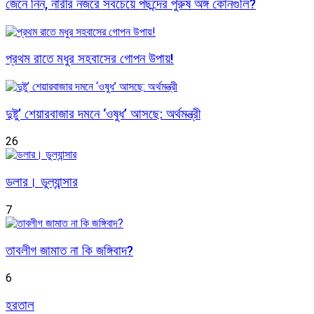
জেনে নিন, নারীর নজরে সবচেয়ে পছন্দের পুরুষ অঙ্গ কোনগুলি?
প্রথম রাতে মধুর সহবাসের গোপন উপায়!
দুষ্টু’ শেয়ারবাজার দমনে ‘ওষুধ’ আসছে: অর্থমন্ত্রী
26
ডলার। ডুল্যান্সার
7
তাবলীগ জামাত না কি জঙ্গিবাদ?
6
হরতাল