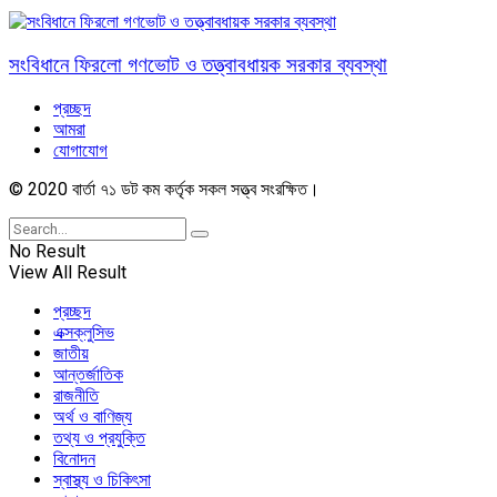
সংবিধানে ফিরলো গণভোট ও তত্ত্বাবধায়ক সরকার ব্যবস্থা
প্রচ্ছদ
আমরা
যোগাযোগ
© 2020 বার্তা ৭১ ডট কম কর্তৃক সকল সত্ত্ব সংরক্ষিত।
No Result
View All Result
প্রচ্ছদ
এক্সক্লুসিভ
জাতীয়
আন্তর্জাতিক
রাজনীতি
অর্থ ও বাণিজ্য
তথ্য ও প্রযুক্তি
বিনোদন
স্বাস্থ্য ও চিকিৎসা