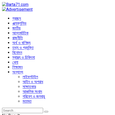
প্রচ্ছদ
এক্সক্লুসিভ
জাতীয়
আন্তর্জাতিক
রাজনীতি
অর্থ ও বাণিজ্য
তথ্য ও প্রযুক্তি
বিনোদন
স্বাস্থ্য ও চিকিৎসা
খেলা
শিক্ষাঙ্গন
অন্যান্য
লাইফস্টাইল
আইন ও অপরাধ
সাক্ষাতকার
আঞ্চলিক সংবাদ
পরিবেশ ও জলবায়ু
মতামত