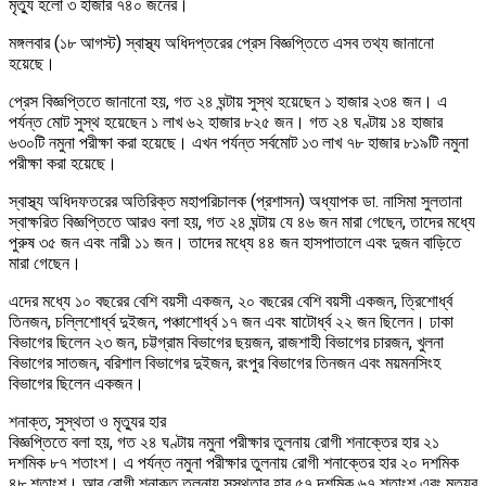
মৃত্যু হলো ৩ হাজার ৭৪০ জনের।
মঙ্গলবার (১৮ আগস্ট) স্বাস্থ্য অধিদপ্তরের প্রেস বিজ্ঞপ্তিতে এসব তথ্য জানানো
হয়েছে।
প্রেস বিজ্ঞপ্তিতে জানানো হয়, গত ২৪ ঘন্টায় সুস্থ হয়েছেন ১ হাজার ২৩৪ জন। এ
পর্যন্ত মোট সুস্থ হয়েছেন ১ লাখ ৬২ হাজার ৮২৫ জন। গত ২৪ ঘণ্টায় ১৪ হাজার
৬৩০টি নমুনা পরীক্ষা করা হয়েছে। এখন পর্যন্ত সর্বমোট ১৩ লাখ ৭৮ হাজার ৮১৯টি নমুনা
পরীক্ষা করা হয়েছে।
স্বাস্থ্য অধিদফতরের অতিরিক্ত মহাপরিচালক (প্রশাসন) অধ্যাপক ডা. নাসিমা সুলতানা
স্বাক্ষরিত বিজ্ঞপ্তিতে আরও বলা হয়, গত ২৪ ঘন্টায় যে ৪৬ জন মারা গেছেন, তাদের মধ্যে
পুরুষ ৩৫ জন এবং নারী ১১ জন। তাদের মধ্যে ৪৪ জন হাসপাতালে এবং দুজন বাড়িতে
মারা গেছেন।
এদের মধ্যে ১০ বছরের বেশি বয়সী একজন, ২০ বছরের বেশি বয়সী একজন, ত্রিশোর্ধ্ব
তিনজন, চল্লিশোর্ধ্ব দুইজন, পঞ্চাশোর্ধ্ব ১৭ জন এবং ষাটোর্ধ্ব ২২ জন ছিলেন। ঢাকা
বিভাগের ছিলেন ২৩ জন, চট্টগ্রাম বিভাগের ছয়জন, রাজশাহী বিভাগের চারজন, খুলনা
বিভাগের সাতজন, বরিশাল বিভাগের দুইজন, রংপুর বিভাগের তিনজন এবং ময়মনসিংহ
বিভাগের ছিলেন একজন।
শনাক্ত, সুস্থতা ও মৃত্যুর হার
বিজ্ঞপ্তিতে বলা হয়, গত ২৪ ঘণ্টায় নমুনা পরীক্ষার তুলনায় রোগী শনাক্তের হার ২১
দশমিক ৮৭ শতাংশ। এ পর্যন্ত নমুনা পরীক্ষার তুলনায় রোগী শনাক্তের হার ২০ দশমিক
৪৮ শতাংশ। আর রোগী শনাক্ত তুলনায় সুস্থতার হার ৫৭ দশমিক ৬৭ শতাংশ এবং মৃত্যুর