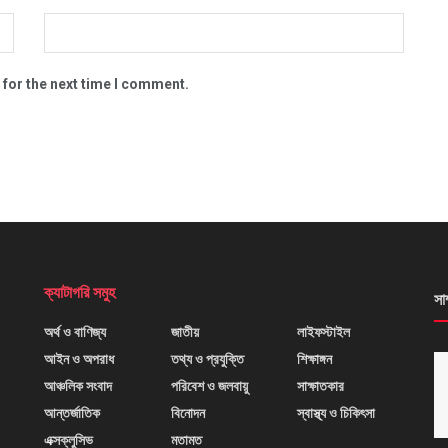
 for the next time I comment.
ক্যাটাগরি সমুহ
সা
অর্থ ও বাণিজ্য
জাতীয়
লাইফস্টাইল
আইন ও অপরাধ
তথ্য ও প্রযুক্তি
শিক্ষাঙ্গন
আঞ্চলিক সংবাদ
পরিবেশ ও জলবায়ু
সাক্ষাতকার
আন্তর্জাতিক
বিনোদন
স্বাস্থ্য ও চিকিৎসা
এক্সক্লুসিভ
মতামত