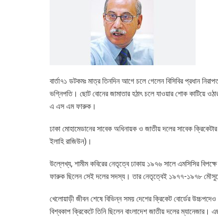
বার্তা৭১ ডটকমঃ মাত্র তিনদিন আগে চলে গেলেন বিসিবির প্রধান নিরা
ভগ্নিপতি। ছোট বোনের জামাতার হঠাৎ চলে যাওয়ার শোক কাটিয়ে ওঠার 
এ এস এম ফারুক।
ঢাকা মোহামেডানের সাবেক অধিনায়ক ও জাতীয় দলের সাবেক ক্রিকেটার বুধ
ইলাহি রাজিউন)।
উল্লেখ্য, শামীম কবিরের নেতৃত্বে ঢাকায় ১৯৭৬ সালে এমসিসির বিপক্ষ
ফারুক ছিলেন সেই দলের সদস্য। তার নেতৃত্বেই ১৯৭৭-১৯৭৮ মৌসুমে
খেলোয়াড়ী জীবন শেষে বিভিন্ন সময় দেশের ক্রিকেট বোর্ডের উচ্চপ
বিশ্বকাপ ক্রিকেটে তিনি ছিলেন বাংলাদেশ জাতীয় দলের ম্যানেজার। এ