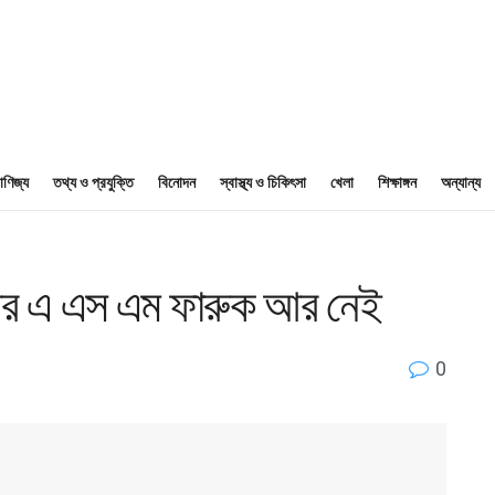
াণিজ্য
তথ্য ও প্রযুক্তি
বিনোদন
স্বাস্থ্য ও চিকিৎসা
খেলা
শিক্ষাঙ্গন
অন্যান্য
টার এ এস এম ফারুক আর নেই
0