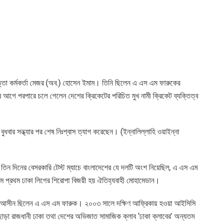
পত্তা কর্মকর্তা মেজর (অব.) হোসেন ইমাম। তিনি ছিলেন এ এস এম ফারুকের
আগে পরপারে চলে গেলেন দেশের ক্রিকেটের পরিচিত মুখ নামী ক্রিকেট ব্যক্তিত্ব
বার সন্ধ্যার পর শেষ নিঃশ্বাস ত্যাগ করেছেন। (ইন্নালিল্লাহি ওয়াইন্না
ে তিন দিনের বেসরকারি টেস্ট ম্যাচে বাংলাদেশের যে দলটি অংশ নিয়েছিল, এ এস এম
 প্রথম ঢাকা লিগের শিরোপা বিজয়ী হয় ঐতিহ্যবাহী মোহামেডান।
দেও আসীন ছিলেন এ এস এম ফারুক। ২০০৩ সালে দক্ষিণ আফ্রিকায় হওয়া আইসিসি
ছাড়া রাজধানী ঢাকা তথা দেশের অভিজাত সামাজিক ক্লাব ‘ঢাকা ক্লাবের’ অন্যতম