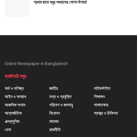
প্রথম রাতে মধুর সহবাসের গোপন উপায়!
Online Newspaper in Bangladesh
ক্যাটাগরি সমুহ
অর্থ ও বাণিজ্য
জাতীয়
লাইফস্টাইল
আইন ও অপরাধ
তথ্য ও প্রযুক্তি
শিক্ষাঙ্গন
আঞ্চলিক সংবাদ
পরিবেশ ও জলবায়ু
সাক্ষাতকার
আন্তর্জাতিক
বিনোদন
স্বাস্থ্য ও চিকিৎসা
এক্সক্লুসিভ
মতামত
খেলা
রাজনীতি