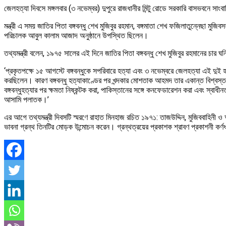
জেলহত্যা দিবসে মঙ্গলবার (৩ নভেম্বর) দুপুরে রাজধানীর মিন্টু রোডে সরকারি বাসভবনে সা
মন্ত্রী এ সময় জাতির পিতা বঙ্গবন্ধু শেখ মুজিবুর রহমান, বঙ্গমাতা শেখ ফজিলাতুন্নেছা 
পরিচালক আবুল কালাম আজাদ অনুষ্ঠানে উপস্থিত ছিলেন।
তথ্যমন্ত্রী বলেন, ১৯৭৫ সালের এই দিনে জাতির পিতা বঙ্গবন্ধু শেখ মুজিবুর রহমানের চ
‘প্রকৃতপক্ষে ১৫ আগস্টে বঙ্গবন্ধুকে সপরিবারে হত্যা এবং ৩ নভেম্বরে জেলহত্যা এই দু
করছিলেন। কারণ বঙ্গবন্ধু হত্যাকাণ্ডের পর খন্দকার মোশতাক আহমদ তার একান্ত বিশ্বস্ত
বঙ্গবন্ধুহত্যার পর ক্ষমতা নিষ্কন্টক করা, পাকিস্তানের সঙ্গে কনফেডারেশন করা এবং স্
আসামি পলাতক।’
এর আগে তথ্যমন্ত্রী দিবসটি স্মরণে রাহাত মিনহাজ রচিত ১৯৭১: তাজউদ্দিন, মুজিববাহিনী ও
ভাবনা গ্রন্থ তিনটির মোড়ক উন্মোচন করেন। গ্রন্থত্রয়ের প্রকাশক শ্রাবণ প্রকাশনী 