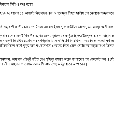
ংবাদিকদের তিনি এ কথা বলেন।
মুজিবসহ ১৯৭৫ সালের ১৫ আগস্টে নিহতদের এবং ৩ নভেম্বর নিহত জাতীয় চার নেতাকে শ্রদ্ধাভরে
ার ঘনিষ্ঠ সহযোগী জাতীয় চার নেতা সৈয়দ নজরুল ইসলাম, তাজউদ্দিন আহমদ, এম মনসুর আলী এব
ই হত্যাকাণ্ডের সঙ্গেই জিয়াউর রহমান ওতোপ্রোতভাবে জড়িত ছিলেন’উল্লেখ করে ড. হাছান ব
জন বলেই জিয়াউর রহমানকে সেনাপ্রধান হিসেবে নিয়োগ দিয়েছিল। পরে নিজে ক্ষমতা দখলের পর
বাধীনতাবিরোধীদের সাথে যুক্ত হয়ে বাংলাদেশকে পেছনের দিকে ঠেলে দেয়ার ষড়যন্ত্রের অংশ হ
 অন্যান্য, আফসান চৌধুরী রচিত শেখ মুজিবুর রহমান অ‌্যান্ড বাংলাদেশ: দ‌্য কোয়েস্ট ফর 
কর্ণধার রবীন আহসান ও লেখক রাহাত মিনহাজ মোড়ক উন্মোচনে অংশ নেন।