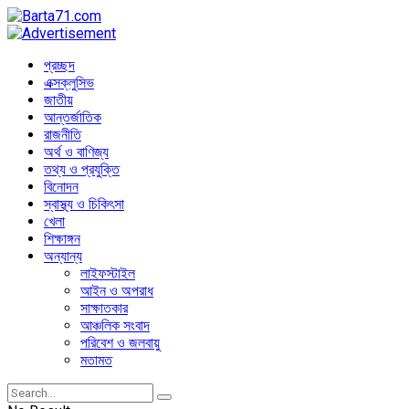
প্রচ্ছদ
এক্সক্লুসিভ
জাতীয়
আন্তর্জাতিক
রাজনীতি
অর্থ ও বাণিজ্য
তথ্য ও প্রযুক্তি
বিনোদন
স্বাস্থ্য ও চিকিৎসা
খেলা
শিক্ষাঙ্গন
অন্যান্য
লাইফস্টাইল
আইন ও অপরাধ
সাক্ষাতকার
আঞ্চলিক সংবাদ
পরিবেশ ও জলবায়ু
মতামত