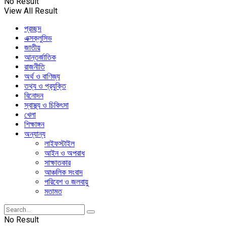
No Result
View All Result
প্রচ্ছদ
এক্সক্লুসিভ
জাতীয়
আন্তর্জাতিক
রাজনীতি
অর্থ ও বাণিজ্য
তথ্য ও প্রযুক্তি
বিনোদন
স্বাস্থ্য ও চিকিৎসা
খেলা
শিক্ষাঙ্গন
অন্যান্য
লাইফস্টাইল
আইন ও অপরাধ
সাক্ষাতকার
আঞ্চলিক সংবাদ
পরিবেশ ও জলবায়ু
মতামত
No Result