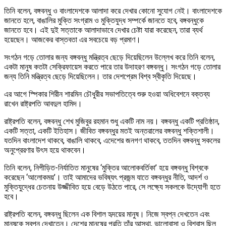
তিনি বলেন, বঙ্গবন্ধু ও বাংলাদেশকে আলাদা করে দেখার কোনো সুযোগ নেই। বাংলাদেশকে
জানতে হলে, বাঙালির মুক্তি সংগ্রাম ও মুক্তিযুদ্ধ সম্পর্কে জানতে হবে, বঙ্গবন্ধুকে
জানতে হবে। এই দুই সত্তাকে আলাদাভাবে দেখার চেষ্টা যারা করেছেন, তারা ব্যর্থ
হয়েছেন। আজকের বাস্তবতা এর সবচেয়ে বড় প্রমাণ।
সংগঠন গড়ে তোলার জন্য বঙ্গবন্ধু মন্ত্রিত্ব ছেড়ে দিয়েছিলেন উল্লেখ করে তিনি বলেন,
একটা মানুষ কতটা সেক্রিফায়েস করতে পারে তার উদাহরণ বঙ্গবন্ধু। সংগঠন গড়ে তোলার
জন্য তিনি মন্ত্রিত্ব ছেড়ে দিয়েছিলেন। তার দেশপ্রেম বিশ্ব স্বীকৃতি দিয়েছে।
এর আগে স্পিকার শিরীন শারমিন চৌধুরীর সভাপতিত্বে শুরু হওয়া অধিবেশনে বক্তব্য
রাখেন রাষ্ট্রপতি আবদুল হামিদ।
রাষ্ট্রপতি বলেন, বঙ্গবন্ধু শেখ মুজিবুর রহমান শুধু একটি নাম নয়। বঙ্গবন্ধু একটি প্রতিষ্ঠান,
একটি সত্তা, একটি ইতিহাস। জীবিত বঙ্গবন্ধুর মতই অন্তরালের বঙ্গবন্ধু শক্তিশালী।
যতদিন বাংলাদেশ থাকবে, বাঙালি থাকবে, এদেশের জনগণ থাকবে, ততদিন বঙ্গবন্ধু সকলের
অনুপ্রেরণার উৎস হয়ে থাকবেন।
তিনি বলেন, নিপীড়িত-নির্যাতিত মানুষের ‘মুক্তির আলোকবর্তিকা’ হয়ে বঙ্গবন্ধু বিশ্বকে
করেছেন ‘আলোকময়’। তাই আমাদের ভবিষ্যৎ প্রজন্ম যাতে বঙ্গবন্ধুর নীতি, আদর্শ ও
মুক্তিযুদ্ধের চেতনায় উজ্জীবিত হয়ে বেড়ে উঠতে পারে, সে লক্ষ্যে সকলকে উদ্যোগী হতে
হবে।
রাষ্ট্রপতি বলেন, বঙ্গবন্ধু ছিলেন এক বিশাল হৃদয়ের মানুষ। নিজে স্বপ্ন দেখতেন এবং
মানুষকে স্বপ্ন দেখাতেন। দেশের মানুষের প্রতি তাঁর আস্থা, ভালোবাসা ও বিশ্বাস ছিল