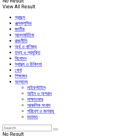
No Result
View All Result
প্রচ্ছদ
এক্সক্লুসিভ
জাতীয়
আন্তর্জাতিক
রাজনীতি
অর্থ ও বাণিজ্য
তথ্য ও প্রযুক্তি
বিনোদন
স্বাস্থ্য ও চিকিৎসা
খেলা
শিক্ষাঙ্গন
অন্যান্য
লাইফস্টাইল
আইন ও অপরাধ
সাক্ষাতকার
আঞ্চলিক সংবাদ
পরিবেশ ও জলবায়ু
মতামত
No Result