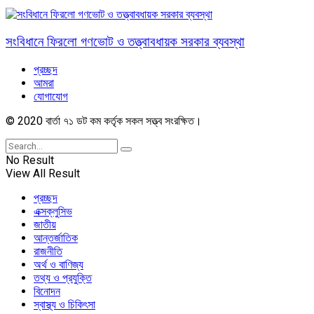
সংবিধানে ফিরলো গণভোট ও তত্ত্বাবধায়ক সরকার ব্যবস্থা
প্রচ্ছদ
আমরা
যোগাযোগ
© 2020 বার্তা ৭১ ডট কম কর্তৃক সকল সত্ত্ব সংরক্ষিত।
No Result
View All Result
প্রচ্ছদ
এক্সক্লুসিভ
জাতীয়
আন্তর্জাতিক
রাজনীতি
অর্থ ও বাণিজ্য
তথ্য ও প্রযুক্তি
বিনোদন
স্বাস্থ্য ও চিকিৎসা