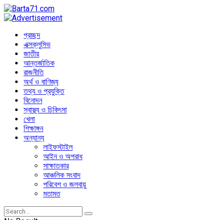
প্রচ্ছদ
এক্সক্লুসিভ
জাতীয়
আন্তর্জাতিক
রাজনীতি
অর্থ ও বাণিজ্য
তথ্য ও প্রযুক্তি
বিনোদন
স্বাস্থ্য ও চিকিৎসা
খেলা
শিক্ষাঙ্গন
অন্যান্য
লাইফস্টাইল
আইন ও অপরাধ
সাক্ষাতকার
আঞ্চলিক সংবাদ
পরিবেশ ও জলবায়ু
মতামত