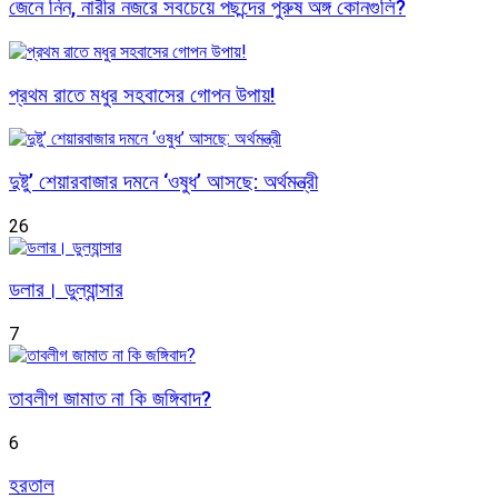
জেনে নিন, নারীর নজরে সবচেয়ে পছন্দের পুরুষ অঙ্গ কোনগুলি?
প্রথম রাতে মধুর সহবাসের গোপন উপায়!
দুষ্টু’ শেয়ারবাজার দমনে ‘ওষুধ’ আসছে: অর্থমন্ত্রী
26
ডলার। ডুল্যান্সার
7
তাবলীগ জামাত না কি জঙ্গিবাদ?
6
হরতাল