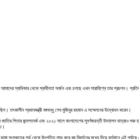
ি। আমাদের স্বাধিকার থেকে স্বাধীনতা অর্জন এবং চলছে এখন সারাবিশ্বে তার প্রচলন। প্রতিব
িল। তৎকালীন প্রধানমন্ত্রী বঙ্গবন্ধু শেখ মুজিবুর রহমান এ সম্মেলনের উদ্বোধন করেন।
ে জাতির পিতার জন্মশতবর্ষ এবং ২০২১ সালে বাংলাদেশের সুবর্ণজয়ন্তী উদযাপন যাত্রাও শুরু 
শও।
াষা সংস্কৃতের গর্ভ থেকে উৎপত্তি লাভ করে বহু বিবর্তনের মধ্যে দিয়ে বর্তমানে এই পর্যায