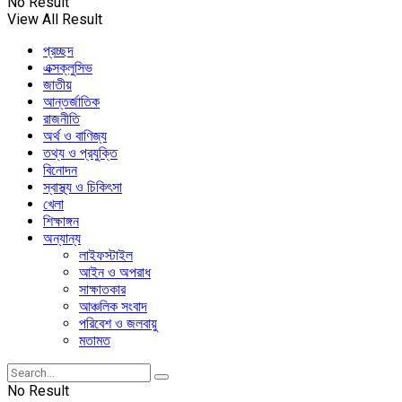
No Result
View All Result
প্রচ্ছদ
এক্সক্লুসিভ
জাতীয়
আন্তর্জাতিক
রাজনীতি
অর্থ ও বাণিজ্য
তথ্য ও প্রযুক্তি
বিনোদন
স্বাস্থ্য ও চিকিৎসা
খেলা
শিক্ষাঙ্গন
অন্যান্য
লাইফস্টাইল
আইন ও অপরাধ
সাক্ষাতকার
আঞ্চলিক সংবাদ
পরিবেশ ও জলবায়ু
মতামত
No Result