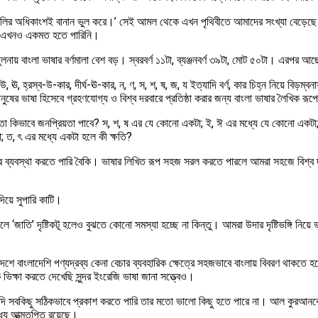
বাঙালির অধিকাংশই বানান ভুল করে।’ সেই আমল থেকে এখন পৃথিবীতে আমাদের সংখ্যা বেড়েছে অ
র্কে এখনও একমত হতে পারিনি।
য় বাংলা ভাষার বর্ণমালা বেশ বড়। স্বরবর্ণ ১১টা, ব্যঞ্জনবর্ণ ৩৯টা, মোট ৫০টা। এরপর আছে ক
উ, ঊ, হ্রস্ব-উ-কার, দীর্ঘ-ঊ-কার, ন, ণ, স, শ, ষ, জ, য ইত্যাদি বর্ণ, কার চিহ্ন নিয়ে বিড
র ভাষা হিসেবে গ্রহণযোগ্য ও বিশ্ব দরবারে প্রতিষ্ঠা করার জন্য বাংলা ভাষার লৈখিক রূপে
র কাছে তা কিভাবে জনপ্রিয়তা পাবে? স, শ, ষ এর যে কোনো একটা; ই, ঈ এর মধ্যে যে কোনো এক
 ত, ৎ এর মধ্যে একটা হলে কী ক্ষতি?
 ব্যবস্থা করতে পারি বৈকি। ভাষার লিখিত রূপ সহজ সরল করতে পারলে আমরা সহজে বিশ্ব দরব
য়ে সুপারি কাটি।
ে ‘জাতি’ দৃষ্টিকটূ হলেও বুঝতে কোনো সমস্যা হচ্ছে না কিন্তু। আমরা উদার দৃষ্টিভঙ্গি নিয়
শে বাংলাদেশি পণ্যদ্রব্য কেনা বেচার ব্যবহারিক ক্ষেত্রে সহজভাবে বাংলায় বিবরণ থাকত
কে ভিক্ষা করতে দেখেছি সুন্দর ইংরেজি ভাষা জানা সত্ত্বেও।
ায় যদি সবকিছু সঠিকভাবে প্রকাশ করতে পারি তার মতো ভালো কিছু হতে পারে না। আল কুরআনক
ে আত্মতৃপ্তি রয়েছে।