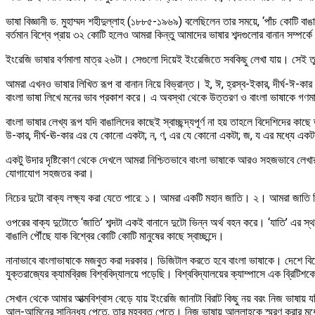
ভাষা বিজ্ঞানী ড. মুহাম্মদ শহীদুল্লাহ (১৮৮৫-১৯৬৯) বলেছিলেন তার সময়ে, ‘পাঁচ কোটি 
বর্তমান বিশ্বে প্রায় ৩২ কোটি হলেও আমরা কিন্তু আমাদের ভাষার শব্দগুলোর বানান সম্প
ইংরেজি ভাষার বর্ণমালা মাত্র ২৬টা। সেগুলো দিয়েই ইংরেজিতে সবকিছু লেখা যায়। সেই তুলনা
আমরা এখনও ভাষার লিখিত রূপ বা বানান নিয়ে বিভ্রান্ত। ই, ঈ, হ্রস্ব-ইকার, দীর্ঘ-ঈ-কার 
বাংলা ভাষা লিখে মনের ভাব প্রকাশ করে। এ অবস্থা থেকে উত্তরণ ও বাংলা ভাষাকে গণমানুষে
বাংলা ভাষার লেখ্য রূপ যদি বাঙালিদের কাছেই স্বাচ্ছন্দ্যপূর্ণ না হয় তাহলে বিদেশিদে
উ-কার, দীর্ঘ-ঊ-কার এর যে কোনো একটা; ন, ণ, এর যে কোনো একটা; জ, য এর মধ্যে একটা;
একটু উদার দৃষ্টিকোণ থেকে দেখলে আমরা নিশ্চিতভাবে বাংলা ভাষাকে আরও সহজভাবে লেখার
যোগাযোগ সহজতর করা।
নিচের দুটো বাক্য লক্ষ্য করা যেতে পারে: ১। আমরা একটি মহান জাতি। ২। আমরা জাতি দি
ওপরের বাক্য দুটোতে ‘জাতি’ শব্দটা একই বানানে দুটো ভিন্ন অর্থ বহন করে। ‘যাতি’ এর স্থল
বাঙালি পৌঁছে যাক বিশ্বের কোটি কোটি মানুষের কাছে স্বাচ্ছন্দে।
নানাভাবে বাংলাভাষাকে মজবুত করা দরকার। ডিজিটাল করতে হবে বাংলা ভাষাকে। দেশে বিদে
যুক্তরাজ্যের ক্যামব্রিজ বিশ্ববিদ্যালয়ে পড়েছি। বিশ্ববিদ্যালয়ের ক্যাম্পাসে এক ব্রিটিশ
সেখান থেকে আমার আত্মবিশ্বাস বেড়ে যায় ইংরেজি জানাটা বিরাট কিছু নয় বরং নিজ ভাষ
আল-আমিনের সান্নিধ্য পেতে, তার মহব্বত পেতে। নিজ ভাষায় আল্লাহকে স্মরণ করার মধ্য