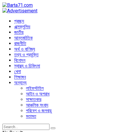
প্রচ্ছদ
এক্সক্লুসিভ
জাতীয়
আন্তর্জাতিক
রাজনীতি
অর্থ ও বাণিজ্য
তথ্য ও প্রযুক্তি
বিনোদন
স্বাস্থ্য ও চিকিৎসা
খেলা
শিক্ষাঙ্গন
অন্যান্য
লাইফস্টাইল
আইন ও অপরাধ
সাক্ষাতকার
আঞ্চলিক সংবাদ
পরিবেশ ও জলবায়ু
মতামত