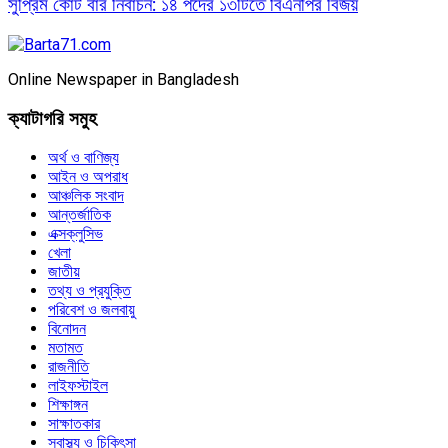
সুপ্রিম কোর্ট বার নির্বাচন: ১৪ পদের ১৩টিতে বিএনপির বিজয়
Online Newspaper in Bangladesh
ক্যাটাগরি সমুহ
অর্থ ও বাণিজ্য
আইন ও অপরাধ
আঞ্চলিক সংবাদ
আন্তর্জাতিক
এক্সক্লুসিভ
খেলা
জাতীয়
তথ্য ও প্রযুক্তি
পরিবেশ ও জলবায়ু
বিনোদন
মতামত
রাজনীতি
লাইফস্টাইল
শিক্ষাঙ্গন
সাক্ষাতকার
স্বাস্থ্য ও চিকিৎসা