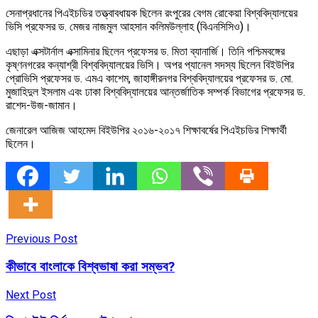
সেনাপ্রধানের পিএইচডির তত্ত্বাবধায়ক ছিলেন রংপুরের বেগম রোকেয়া বিশ্ববিদ্যালয়ের
ভিসি প্রফেসর ড. মেজর নাজমুল আহসান কলিমউল্লাহ (বিএনসিসিও)।
এছাড়া এক্সটার্নাল এক্সামিনার ছিলেন প্রফেসর ড. মিতা ব্যানার্জি। তিনি পশ্চিমবঙ্গের
কৃষ্ণনগরের কন্যাশ্রী বিশ্ববিদ্যালয়ের ভিসি। অপর প্যানেল সদস্য ছিলেন বিইউপির
প্রোভিসি প্রফেসর ড. এমএ কাশেম, জাহাঙ্গীরনগর বিশ্ববিদ্যালয়ের প্রফেসর ড. মো.
মুজাহিদুল ইসলাম এবং ঢাকা বিশ্ববিদ্যালয়ের আন্তর্জাতিক সম্পর্ক বিভাগের প্রফেসর ড.
রাশেদ-উজ-জামান।
জেনারেল আজিজ আহমেদ বিইউপির ২০১৬-২০১৭ শিক্ষাবর্ষের পিএইচডির শিক্ষার্থী
ছিলেন।
Previous Post
কীভাবে বাংলাকে বিশ্বভাষা করা সম্ভব?
Next Post