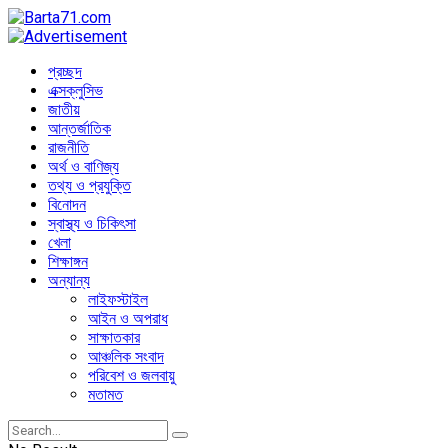
প্রচ্ছদ
এক্সক্লুসিভ
জাতীয়
আন্তর্জাতিক
রাজনীতি
অর্থ ও বাণিজ্য
তথ্য ও প্রযুক্তি
বিনোদন
স্বাস্থ্য ও চিকিৎসা
খেলা
শিক্ষাঙ্গন
অন্যান্য
লাইফস্টাইল
আইন ও অপরাধ
সাক্ষাতকার
আঞ্চলিক সংবাদ
পরিবেশ ও জলবায়ু
মতামত