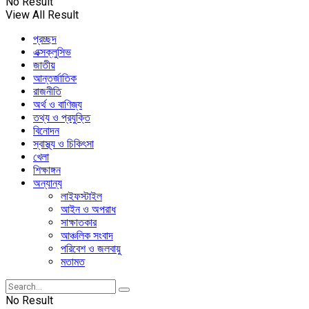
No Result
View All Result
প্রচ্ছদ
এক্সক্লুসিভ
জাতীয়
আন্তর্জাতিক
রাজনীতি
অর্থ ও বাণিজ্য
তথ্য ও প্রযুক্তি
বিনোদন
স্বাস্থ্য ও চিকিৎসা
খেলা
শিক্ষাঙ্গন
অন্যান্য
লাইফস্টাইল
আইন ও অপরাধ
সাক্ষাতকার
আঞ্চলিক সংবাদ
পরিবেশ ও জলবায়ু
মতামত
No Result