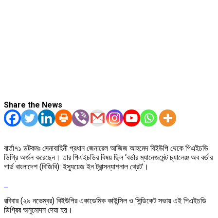
Share the News
বার্তা৭১ ডটকমঃ সেনাবাহিনী প্রধান জেনারেল আজিজ আহমেদ বিইউপি থেকে পিএইচডি
ডিগ্রি অর্জন করেছেন। তার পিএইচডির বিষয় ছিল ‘বর্ডার ম্যানেজমেন্ট চ্যালেঞ্জ অব বর্ডার
গার্ড বাংলাদেশ (বিজিবি): ইস্যুয়েজ ইন ট্রান্সন্যাশনাল থ্রেট’।
রবিবার (২৯ নভেম্বর) বিইউপির একাডেমিক কাউন্সিল ও সিন্ডিকেট সভায় এই পিএইচডি
ডিগ্রির অনুমোদন দেয়া হয়।