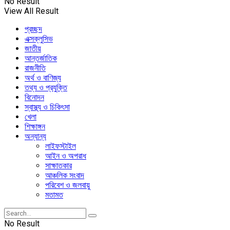
No Result
View All Result
প্রচ্ছদ
এক্সক্লুসিভ
জাতীয়
আন্তর্জাতিক
রাজনীতি
অর্থ ও বাণিজ্য
তথ্য ও প্রযুক্তি
বিনোদন
স্বাস্থ্য ও চিকিৎসা
খেলা
শিক্ষাঙ্গন
অন্যান্য
লাইফস্টাইল
আইন ও অপরাধ
সাক্ষাতকার
আঞ্চলিক সংবাদ
পরিবেশ ও জলবায়ু
মতামত
No Result