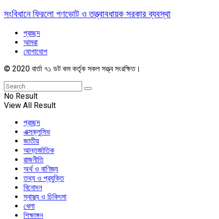
সংবিধানে ফিরলো গণভোট ও তত্ত্বাবধায়ক সরকার ব্যবস্থা
প্রচ্ছদ
আমরা
যোগাযোগ
© 2020 বার্তা ৭১ ডট কম কর্তৃক সকল সত্ত্ব সংরক্ষিত।
No Result
View All Result
প্রচ্ছদ
এক্সক্লুসিভ
জাতীয়
আন্তর্জাতিক
রাজনীতি
অর্থ ও বাণিজ্য
তথ্য ও প্রযুক্তি
বিনোদন
স্বাস্থ্য ও চিকিৎসা
খেলা
শিক্ষাঙ্গন