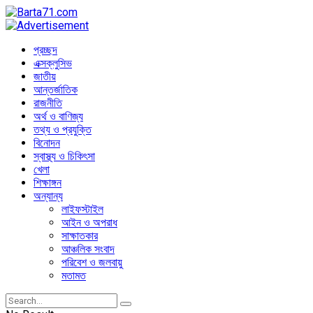
প্রচ্ছদ
এক্সক্লুসিভ
জাতীয়
আন্তর্জাতিক
রাজনীতি
অর্থ ও বাণিজ্য
তথ্য ও প্রযুক্তি
বিনোদন
স্বাস্থ্য ও চিকিৎসা
খেলা
শিক্ষাঙ্গন
অন্যান্য
লাইফস্টাইল
আইন ও অপরাধ
সাক্ষাতকার
আঞ্চলিক সংবাদ
পরিবেশ ও জলবায়ু
মতামত