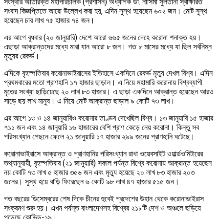
সংস্থার অতিরিক্ত মহাপরিচালক (প্রশাসন) অধ্যাপক ডা. নাসিমা সুলতানা স্বাক্ষরিত
সংবাদ বিজ্ঞপ্তিতে আরো উল্লেখ করা হয়, এদিন সুস্থ হয়েছেন ৬০২ জন। মোট সুস্থ
হয়েছেন চার লাখ ৭৫ হাজার ৭৪ জন।
এর আগে বুধবার (২০ জানুয়ারি) দেশে আরো ৬৬৫ জনের দেহে করোনা শনাক্ত হয়।
এছাড়া আক্রান্তদের মধ্যে মারা যান আরো ৮ জন। গত ৮ মাসের মধ্যে যা ছিল সর্বনিম্ন
মৃত্যুর রেকর্ড।
এদিকে বৃহস্পতিবার করোনাভাইরাসের ইতিহাসে একদিনে রেকর্ড মৃত্যু দেখল বিশ্ব। এদিন
প্রথমবারের মতো প্রাণহানি ১৭ হাজার ছাড়াল। এ নিয়ে মহামারি করোনায় বিশ্বব্যাপী
মৃতের সংখ্যা ছাড়িয়েছে ২০ লাখ ৮৩ হাজার। এ ছাড়া একদিনে আক্রান্ত হয়েছেন আরও
সাড়ে ছয় লাখ মানুষ। এ নিয়ে মোট আক্রান্ত ছাড়াল ৯ কোটি ৭৩ লাখ।
এর আগে ১৩ ও ১৪ জানুয়ারিও করোনার তাণ্ডব দেখেছিল বিশ্ব। ১৩ জানুয়ারি ১৫ হাজার
৭১১ জন এবং ১৪ জানুয়ারি ১৬ হাজারের বেশি প্রাণ কেড়ে নেয় করোনা। কিন্তু সব
পরিসংখ্যান পেছনে ফেলে ২১ জানুয়ারি ১৭ হাজার ২৯৯ জনের প্রাণহানি ঘটেছে।
করোনাভাইরাসে আক্রান্ত ও প্রাণহানির পরিসংখ্যান রাখা ওয়েবসাইট ওয়ার্ল্ডওমিটারের
তথ্যানুযায়ী, বৃহস্পতিবার (২১ জানুয়ারি) সকাল পর্যন্ত বিশ্বে করোনায় আক্রান্ত হয়েছেন
নয় কোটি ৭৩ লাখ ৫ হাজার ৩৫৬ জন এবং মৃত্যু হয়েছে ২০ লাখ ৮৩ হাজার ২০৩
জনের। সুস্থ হয়ে বাড়ি ফিরেছেন ৬ কোটি ৯৮ লাখ ৪৭ হাজার ৫১৫ জন।
গত বছরের ডিসেম্বরের শেষ দিকে চীনের হুবেই প্রদেশের উহান থেকে করোনাভাইরাস
সংক্রমণ শুরু হয়। এখন পর্যন্ত বাংলাদেশসহ বিশ্বের ২১৮টি দেশ ও অঞ্চলে ছড়িয়ে
পড়েছে কোভিড-১৯।