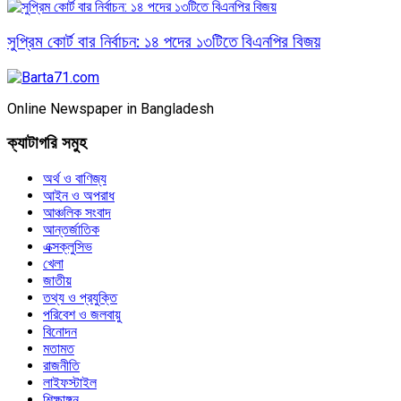
সুপ্রিম কোর্ট বার নির্বাচন: ১৪ পদের ১৩টিতে বিএনপির বিজয়
Online Newspaper in Bangladesh
ক্যাটাগরি সমুহ
অর্থ ও বাণিজ্য
আইন ও অপরাধ
আঞ্চলিক সংবাদ
আন্তর্জাতিক
এক্সক্লুসিভ
খেলা
জাতীয়
তথ্য ও প্রযুক্তি
পরিবেশ ও জলবায়ু
বিনোদন
মতামত
রাজনীতি
লাইফস্টাইল
শিক্ষাঙ্গন