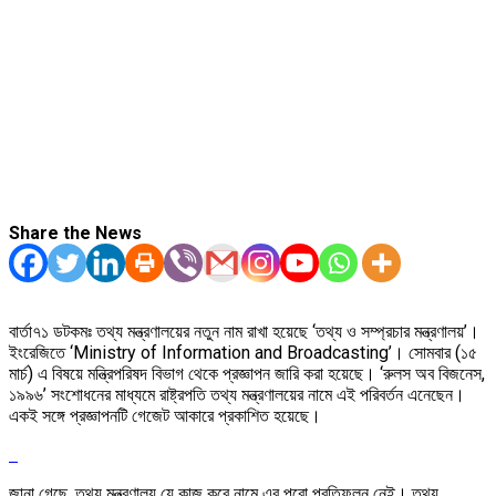
Share the News
বার্তা৭১ ডটকমঃ তথ্য মন্ত্রণালয়ের নতুন নাম রাখা হয়েছে ‘তথ্য ও সম্প্রচার মন্ত্রণালয়’।
ইংরেজিতে ‘Ministry of Information and Broadcasting’। সোমবার (১৫
মার্চ) এ বিষয়ে মন্ত্রিপরিষদ বিভাগ থেকে প্রজ্ঞাপন জারি করা হয়েছে। ‘রুলস অব বিজনেস,
১৯৯৬’ সংশোধনের মাধ্যমে রাষ্ট্রপতি তথ্য মন্ত্রণালয়ের নামে এই পরিবর্তন এনেছেন।
একই সঙ্গে প্রজ্ঞাপনটি গেজেট আকারে প্রকাশিত হয়েছে।
জানা গেছে, তথ্য মন্ত্রণালয় যে কাজ করে নামে এর পুরো প্রতিফলন নেই। তথ্য