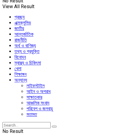
No Result
View All Result
প্রচ্ছদ
এক্সক্লুসিভ
জাতীয়
আন্তর্জাতিক
রাজনীতি
অর্থ ও বাণিজ্য
তথ্য ও প্রযুক্তি
বিনোদন
স্বাস্থ্য ও চিকিৎসা
খেলা
শিক্ষাঙ্গন
অন্যান্য
লাইফস্টাইল
আইন ও অপরাধ
সাক্ষাতকার
আঞ্চলিক সংবাদ
পরিবেশ ও জলবায়ু
মতামত
No Result