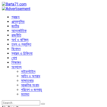
প্রচ্ছদ
এক্সক্লুসিভ
জাতীয়
আন্তর্জাতিক
রাজনীতি
অর্থ ও বাণিজ্য
তথ্য ও প্রযুক্তি
বিনোদন
স্বাস্থ্য ও চিকিৎসা
খেলা
শিক্ষাঙ্গন
অন্যান্য
লাইফস্টাইল
আইন ও অপরাধ
সাক্ষাতকার
আঞ্চলিক সংবাদ
পরিবেশ ও জলবায়ু
মতামত