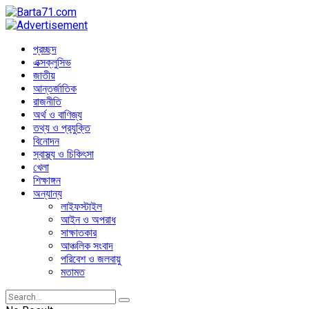
প্রচ্ছদ
এক্সক্লুসিভ
জাতীয়
আন্তর্জাতিক
রাজনীতি
অর্থ ও বাণিজ্য
তথ্য ও প্রযুক্তি
বিনোদন
স্বাস্থ্য ও চিকিৎসা
খেলা
শিক্ষাঙ্গন
অন্যান্য
লাইফস্টাইল
আইন ও অপরাধ
সাক্ষাতকার
আঞ্চলিক সংবাদ
পরিবেশ ও জলবায়ু
মতামত