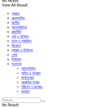
No Result
View All Result
প্রচ্ছদ
এক্সক্লুসিভ
জাতীয়
আন্তর্জাতিক
রাজনীতি
অর্থ ও বাণিজ্য
তথ্য ও প্রযুক্তি
বিনোদন
স্বাস্থ্য ও চিকিৎসা
খেলা
শিক্ষাঙ্গন
অন্যান্য
লাইফস্টাইল
আইন ও অপরাধ
সাক্ষাতকার
আঞ্চলিক সংবাদ
পরিবেশ ও জলবায়ু
মতামত
No Result