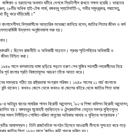
ছি। জঙ্গিবাদ ও হরতালের অবসান ঘটিয়ে দেশকে স্থিতিশীল রাখতে সক্ষম হয়েছি। ভারতের
২৮টির অধিক হাই-টেক পার্ক, বঙ্গবন্ধু স্যাটেলাইট-২, গভীর সমুদ্রবন্দর, পদ্মাসেতু,
থা উঁচু করে দাঁড়িয়েছি।”
রবাসী বাংলাদেশীসহ বিশ্ববাসীকে আন্তরিক শুভেচ্ছা জানিয়ে বলেন, জাতির পিতার জীবন ও কর্ম
মশতবার্ষিকী উদ্যাপন অনুষ্ঠানমালা শুরু হয়।
ানান।
ং মানবদরদি। ছিলেন রাজনীতি ও অধিকারী সচেতন। প্রখর স্মৃতিশক্তির অধিকারী ও
নত জীবন নিশ্চিত করা।
 ও ১৯৪৬ সালে কলকাতায় দাঙ্গা ছড়িয়ে পড়লে তরুণ শেখ মুজিব সহপাঠী-সহকর্মীদের নিয়ে
ীর পূর্ব বাংলার প্রতি বিমাতামূলভ আচরণ তাঁকে আহত করে।
ের সমন্বয়ে গঠিত হয় রাষ্ট্রভাষা সংগ্রাম পরিষদ। ১৯৪৮ সালের ১১ মার্চ বাংলাকে
্যন্ত বন্দি থাকেন। কখনও জেলে থেকে কখনও বা জেলের বাইরে থেকে জাতির পিতা ভাষা
‘৫৮-র আইয়ুব খানের সামরিক শাসন বিরোধী আন্দোলন, ‘৬২-র শিক্ষা কমিশন বিরোধী আন্দোলন,
িত হয়। বঙ্গবন্ধুর সন্মোহনী ব্যক্তিত্ব ও ঐন্দ্রজালিক নেতৃত্ব সমগ্র মুক্তিযুদ্ধ
িশ্বের সকল নিপীড়িত-শোষিত-বঞ্চিত মানুষের অধিকার আদায় ও মুক্তির অগ্রনায়ক।’
তাঁর দ্বিতীয় আবাসস্থল। তিনি রাজনৈতিক সংগঠন হিসেবে আওয়ামী লীগকে সুসংহত করে গড়ে
ন রাখায় জাতির পিতা ১৯৭৩ সালে ‘জুলিও কুরি’ পদকে ভূষিত হন।