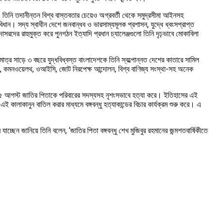
েয়। তিনি তদানীন্তন বিশ্ব বাস্তবতার চেয়েও অগ্রবর্তী থেকে সমুদ্রসীমা আইনসহ
ধান। সদ্য স্বাধীন দেশে জনবান্ধব ও ভারসাম্যমূলক প্রশাসন, যুদ্ধে ধ্বংসপ্রাপ্ত
দোসরদের রাহুমুক্ত করে পুনগঠন ইত্যাদি প্রধান চ্যালেঞ্জগুলো তিনি দৃঢ়ভাবে মোকাবিলা
মাত্র সাড়ে ৩ বছরে যুদ্ধবিধ্বস্ত বাংলাদেশকে তিনি স্বল্পোন্নত দেশের কাতারে সামিল
তিসংঘ, কমনওয়েলথ, ওআইসি, জোট নিরপেক্ষ আন্দোলন, বিশ্ব বাণিজ্য সংস্থা-সহ অনেক
লের ১৫ আগস্ট জাতির পিতাকে পরিবারের সদস্যসহ নৃশংসভাবে হত্যা করে। ইতিহাসের এই
ালাকানুন বাতিল করার মাধ্যমে বঙ্গবন্ধু হত্যাকান্ডের বিচার কার্যক্রম শুরু করে। এ
াচ্ছেন জানিয়ে তিনি বলেন, ‘জাতির পিতা বঙ্গবন্ধু শেখ মুজিবুর রহমানের জন্মশতবার্ষিকীতে