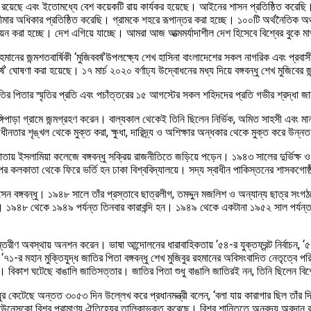
 চলমান রয়েছে এবং ইতোমধ্যে বেশ কয়েকটি রায় কার্যকর হয়েছে। আইনের শাসন প্রতিষ্ঠিত করে
ীমার অধিকার প্রতিষ্ঠিত করেছি। গ্রামকে শহরে রূপান্তর করা হচ্ছে। ১০০টি অর্থনৈতিক অঞ্চল, 
স্তবায়ন করা হচ্ছে। দেশ এগিয়ে যাচ্ছে। আমরা আজ আত্মমর্যাদাশীল দেশ হিসেবে বিশ্বের বুকে মা
িবুর রহমানের জন্মশতবার্ষিকী ‘মুজিববর্ষ’উপলক্ষ্যে শেখ হাসিনা বাংলাদেশের সকল নাগরিক এবং প্
ষণা করা হয়েছে। ১৭ মার্চ ২০২০ বর্ণাঢ্য উদ্বোধনের মধ্য দিয়ে বঙ্গবন্ধু শেখ মুজিবের জন্
াতির পিতার স্মৃতির প্রতি এবং পচাঁত্তরের ১৫ আগস্টের সকল শহিদদের প্রতি গভীর শ্রদ্ধা জ
টুঙ্গিপাড়া গ্রামে জন্মগ্রহণ করেন। বাল্যকাল থেকেই তিনি ছিলেন নির্ভিক, অমিত সাহসী এব
রাধীনতার শৃঙ্খল থেকে মুক্ত করা, ক্ষুধা, দারিদ্র্য ও অশিক্ষার অন্ধকার থেকে মুক্ত করে উন্
লকাতায় ইসলামিয়া কলেজে বঙ্গবন্ধু সক্রিয় রাজনীতিতে জড়িয়ে পড়েন। ১৯৪৩ সালের দুর্ভিক্ষ
কলকাতা থেকে ফিরে ভর্তি হন ঢাকা বিশ্ববিদ্যালয়ে। সদ্য স্বাধীন পাকিস্তনের শাসকগোষ্ঠ
 বঙ্গবন্ধু। ১৯৪৮ সালে তাঁর প্রস্তাবে ছাত্রলীগ, তমদ্দুন মজলিশ ও অন্যান্য ছাত্র সংগঠন
 করা হয়। ১৯৪৮ থেকে ১৯৪৯ পর্যন্ত তিনবার কারাবন্দি হন। ১৯৪৯ থেকে একটানা ১৯৫২ সাল পর
ন্তরীণ অবস্থায় অনশন করেন। ভাষা আন্দোলনের ধারাবাহিকতায় ‘৫৪-র যুক্তফ্রন্ট নির্বাচন, 
র মহান মুক্তিযুদ্ধ জাতির পিতা বঙ্গবন্ধু শেখ মুজিবুর রহমানের অবিসংবাদিত নেতৃত্বে পরিচাল
। বিকাশ ঘটেছে বাঙালি জাতিসত্তার। জাতির পিতা শুধু বাঙালি জাতিরই নন, তিনি ছিলেন ব
বন্ধুর কেটেছে অন্তত ৩০৫৩ দিন উল্লেখ করে প্রধানমন্ত্রী বলেন, ‘বলা যায় কারাগার ছিল 
াষণ ইউনেসকো বিশ্ব প্রামাণ্য ঐতিহ্যের তালিকাভুক্ত করেছে। বিশ্ব শান্তিতে অনবদ্য অবদা