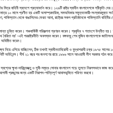
ীয় মিত্র বাহিনী স্বদেশে প্রত্যাবর্তন করে। ১২৬টি রাষ্ট্র স্বাধীন বাংলাদেশকে স্বীকৃতি দ
ে মাত্র ১০ মাসে প্রণীত হয় একটি অসাম্প্রদায়িক, সমঅধিকার সমুন্নতকারী-সংস্কারমুক্ত সংবি
রণ, পাকিস্তান থেকে বাঙালিদের ফেরত আনা, রাষ্ট্রের সকল প্রতিষ্ঠানকে পাকিস্তানি বাহিনীর 
ান্ত চুক্তি করেন। পঞ্চবার্ষিকী পরিকল্পনা প্রণয়ন করেন। প্রবৃদ্ধি ৭ শতাংশে উন্নীত হয়। 
 সাথে বৈরিতা নয়’ -এই পররাষ্ট্রনীতি অবলম্বন করেন। বঙ্গবন্ধু শেখ মুজিব বাংলাদেশকে জা
নে অধিষ্ঠিত করেন।
ার লক্ষ্য নিয়ে এগিয়ে যাচ্ছিলেন, ঠিক তখনই স্বাধীনতাবিরোধী ও যুদ্ধাপরাধী চক্র ১৯৭৫ সা
িটি অর্ডিনেন্স। দীর্ঘ ২১ বছর পর জনগণের রায়ে ১৯৯৬ সালে আওয়ামী লীগ সরকার গঠন করে এই ক
প্নের ক্ষুধা-দারিদ্র্যম্ক্তু ও সুখী-সমৃদ্ধ সোনার বাংলাদেশ গড়ে তুলতে নিরলসভাবে কাজ করে য
গামী প্রজন্মের জন্য একটি নিরাপদ-শান্তিপূর্ণ আবাসভূমিতে পরিণত করবো।