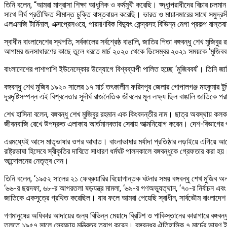
তিনি বলেন, “আমরা মাদ্রাসা শিক্ষা আধুনিক ও কর্মমুখী করেছি। য্দ্ধুাপরাধীদের বিচার
সাথে দীর্ঘ প্রতীক্ষিত সীমান্ত চুক্তি বাস্তবায়ন করেছি। ভারত ও মায়ানমারের সাথে সমুদ্রস
এলএনজি টার্মিনাল, এক্সপ্রেসওয়ে, পারমাণবিক বিদ্যুৎ কেন্দ্রসহ বিভিন্ন মেগা প্রকল্প বা
স্বাধীন বাংলাদেশের স্থপতি, সর্বকালের সর্বশ্রেষ্ঠ বাঙালি, জাতির পিতা বঙ্গবন্ধু শেখ মুজ
আপামর জনসাধারণের কাছে তুলে ধরতে মার্চ ২০২০ থেকে ডিসেম্বর ২০২১ সময়কে ‘মুজিববর্ষ’ ঘো
বাংলাদেশের পাশাপাশি ইউনেস্কোর উদ্যোগে বিশ্বব্যাপী পালিত হচ্ছে ‘মুজিববর্ষ’। তিনি জ
বঙ্গবন্ধু শেখ মুজিব ১৯২০ সালের ১৭ মার্চ তৎকালীন ফরিদপুর জেলার গোপালগঞ্জ মহকুমার 
দূরদৃষ্টিসম্পন্ন এই বিশ্বনেতার সুদীর্ঘ রাজনৈতিক জীবনের মূল লক্ষ্য ছিল বাঙালি জাতিকে প
শেখ হাসিনা বলেন, বঙ্গবন্ধু শেখ মুজিবুর রহমান এক কিংবদন্তীর নাম। ছাত্র অবস্থায় ক
জীবনবাজি রেখে উপদ্রুত এলাকায় আর্তমানবতার সেবায় আত্মনিয়োগ করেন। দেশ-বিভাগের পর 
এরমধ্যেই আসে মাতৃভাষার ওপর আঘাত। বাংলাভাষার মর্যাদা প্রতিষ্ঠার লড়াইয়ে এগিয়ে আসেন
রাষ্ট্রভাষা হিসেবে স্বীকৃতির দাবিতে সাধারণ ধর্মঘট পালনকালে বঙ্গবন্ধুকে গ্রেফতার
আন্দোলনের নেতৃত্ব দেন।
তিনি বলেন, ‘১৯৫২ সালের ২১ ফেব্রুয়ারির বিয়োগান্তক ঘটনার সময় বঙ্গবন্ধু শেখ মুজিব অ
‘৬৬-র ছয়দফা, ৬৮-র আগরতলা ষড়যন্ত্র মামলা, ‘৬৯-র গণঅভ্যুত্থান, ‘৭০-র নির্বাচন এবং ‘৭১-
জাতিকে একসুত্রে গ্রথিত করেছিল। যার ফলে আমরা পেয়েছি স্বাধীন, সার্বভৌম বাংলাদেশ
গণমানুষের অধিকার আদায়ের জন্য বিভিন্ন মেয়াদে ব্রিটিশ ও পাকিস্তানের কারাগারে বঙ্গ
তুলতে ১৯৫৭ সালে স্বেচ্ছায় মন্ত্রিত্ব ত্যাগ করেন। বঙ্গবন্ধুর ঐতিহাসিক ৭ মার্চের ভ