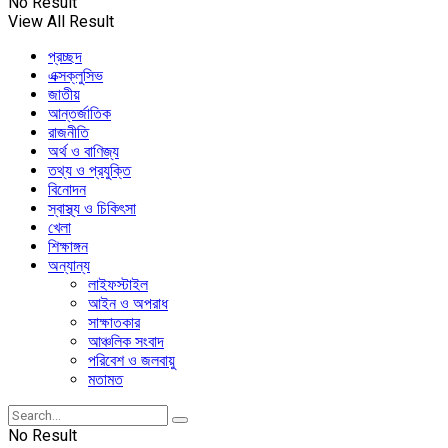
No Result
View All Result
প্রচ্ছদ
এক্সক্লুসিভ
জাতীয়
আন্তর্জাতিক
রাজনীতি
অর্থ ও বাণিজ্য
তথ্য ও প্রযুক্তি
বিনোদন
স্বাস্থ্য ও চিকিৎসা
খেলা
শিক্ষাঙ্গন
অন্যান্য
লাইফস্টাইল
আইন ও অপরাধ
সাক্ষাতকার
আঞ্চলিক সংবাদ
পরিবেশ ও জলবায়ু
মতামত
No Result