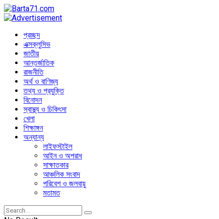
প্রচ্ছদ
এক্সক্লুসিভ
জাতীয়
আন্তর্জাতিক
রাজনীতি
অর্থ ও বাণিজ্য
তথ্য ও প্রযুক্তি
বিনোদন
স্বাস্থ্য ও চিকিৎসা
খেলা
শিক্ষাঙ্গন
অন্যান্য
লাইফস্টাইল
আইন ও অপরাধ
সাক্ষাতকার
আঞ্চলিক সংবাদ
পরিবেশ ও জলবায়ু
মতামত