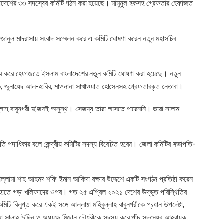
লাদেশের ৩৩ সদস্যের কমিটি গঠন করা হয়েছে। মামুনুল হকসহ গ্রেফতার হেফাজত
খজানুল মাদরাসায় সংবাদ সম্মেলন করে এ কমিটি ঘোষণা করেন নতুন মহাসচিব
চিব করে হেফাজতে ইসলাম বাংলাদেশের নতুন কমিটি ঘোষণা করা হয়েছে। নতুন
ুল হক, জুনায়েদ আল-হাবিব, মাওলানা সাখাওয়াত হোসেনসহ গ্রেফতারকৃত নেতারা।
ুল্লাহ বাবুনগরী দু’জনই অসুস্থ। সেজন্য তারা আসতে পারেননি। তারা সালাম
াপতি পদাধিকার বলে কেন্দ্রীয় কমিটির সদস্য বিবেচিত হবেন। জেলা কমিটির সভাপতি-
্লামা শাহ আহমদ শফি ইমান আকিদা রক্ষার উদ্দেশে একটি সংগঠন প্রতিষ্ঠা করেন
র হাতে গড়া খলিফাদের ওপর। গত ২৫ এপ্রিল ২০২১ দেশের উদ্ভূত পরিস্থিতির
কমিটি বিলুপ্ত করে একই সঙ্গে আল্লামা মহিবুল্লাহ বাবুনগরীকে প্রধান উপদেষ্টা,
া সালাহ উদ্দিন ও অধ্যক্ষ মিজান চৌধুরীকে সদস্য করে পাঁচ সদস্যের আহ্বায়ক