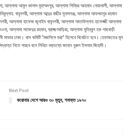
্লা, আল্লামা আবুল কালাম মুহাম্মদপুর, আল্লামা শিব্বির আহমাদ নোয়াখালী, আল্লামা
ুল্লাহ. বাবুনগরী, আল্লামা আব্দুর বাছীর সুনামগঞ্জ, আল্লামা আফজালুর রহমান
 বাবুনগরী, আল্লামা হাফেজ জুনাইদ বাবুনগরী, আল্লামা আতাউল্লাহ হাফেজ্জী আল্লামা
না, আল্লামা সাজেদুর রহমান, ব্রাক্ষ্মণবাড়িয়া, আল্লামা মুহিব্বুল হক গাছবাড়ী
্বানী সাভার ঢাকা। খাস কমিটি “মজলিসে শুরা” হিসেবে বিবেচিত হবে। হেফাজতের মূল
িদ্ধান্ত নিতে পারবে বলে লিখিত বক্তব্যে জানান নুরুল ইসলাম জিহাদী।
Next Post
করোনায় দেশে আরও ৩০ মৃত্যু, শনাক্ত ১৯৭০