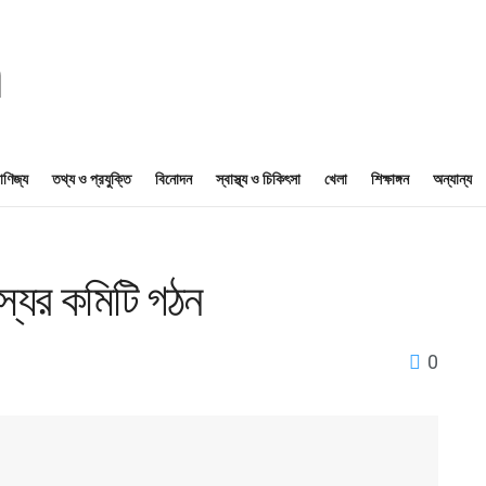
াণিজ্য
তথ্য ও প্রযুক্তি
বিনোদন
স্বাস্থ্য ও চিকিৎসা
খেলা
শিক্ষাঙ্গন
অন্যান্য
যের কমিটি গঠন
0