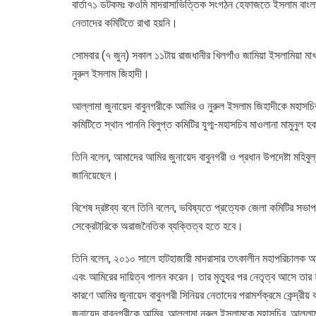
বার্তা৭১ ডটকমঃ কওমি মাদরাসাভিত্তিক সংগঠন হেফাজতে ইসলাম বাং
নেতাদের কমিটিতে রাখা হয়নি।
সোমবার (৭ জুন) সকাল ১১টায় রাজধানীর খিলগাঁও জামিয়া ইসলামিয়া মা
নুরুল ইসলাম জিহাদী।
আল্লামা জুনায়েদ বাবুনগরীকে আমির ও নুরুল ইসলাম জিহাদীকে মহাস
কমিটিতে স্থান পাননি বিলুপ্ত কমিটির যুগ্ম-মহাসচিব মাওলানা মামুন
তিনি বলেন, আমাদের আমির জুনায়েদ বাবুনগরী ও প্রধান উপদেষ্টা মহিব
জানিয়েছেন।
বিশেষ দ্রষ্টব্য বলে তিনি বলেন, ভবিষ্যতে প্রত্যেক জেলা কমিটির সভ
সেক্রেটারিকে অরাজনৈতিক ব্যক্তিত্ব হতে হবে।
তিনি বলেন, ২০১০ সালে হাটহাজারী মাদরাসার তৎকালীন মহাপরিচালক আল
এবং আমিরের দায়িত্ব পালন করেন। তার মৃত্যুর পর নেতৃত্ব আসে তা
কারণে আমির জুনায়েদ বাবুনগরী সিনিয়র নেতাদের পরামর্শক্রমে কেন্দ্রীয় 
জুনায়েদ বাবুনগরীকে আমির, আল্লামা নুরুল ইসলামকে মহাসচিব, আল্লাম