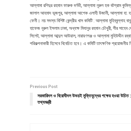
আল্লামা রশিদুর রহমান ফারুক বর্ণভী, আল্লামা নূরুল হক বটগ্রাম কুমিল
জালাল আহমাদ ভূজপুর, আল্লামা আশেক এলাহী উজানী, আল্লামা হা. হাবিব
ফেনী। নয় সদস্য বিশিষ্ট কেন্দ্রীয় খাস কমিটি : আল্লামা মুহিব্বুল্লাহ
হাফেজ নূরুল ইসলাম ঢাকা, অধ্যক্ষ মিযানুর রহমান চৌধুরী, পীর সাহেব দেও
সিলেট, আল্লামা আব্দুল আউয়াল, নারায়ণগঞ্জ ও আল্লামা মুহিউদ্দীন রব
পরিকল্পনাকারী হিসেবে বিবেচিত হবে। এ কমিটি তাৎক্ষণিক প্রয়োজনীয় স
Previous Post
সরকারিদল ও বিরোধীদল উভয়ই মুক্তিযুদ্ধের পক্ষের হওয়া উচিত :
তথ্যমন্ত্রী