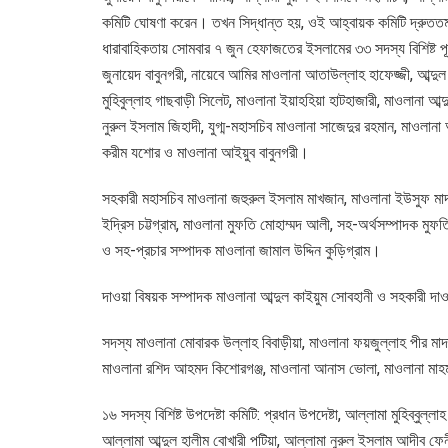
কমিটি ঘোষণা করেন। তখন সিদ্ধান্ত হয়, ওই আহ্বায়ক কমিটি দ্রুততম স
ধারাবাহিকতায় সোমবার ৭ জুন হেফাজতের ইসলামের ৩৩ সদস্য বিশিষ্ট প
জুনায়েদ বাবুনগরী, নায়েবে আমির মাওলানা আতাউল্লাহ হাফেজ্জী, আব্দুল 
মুহিবুল্লাহ গাছবাড়ী সিলেট, মাওলানা ইয়াহহিয়া হাটহাজারী, মাওলানা আব্
নুরুল ইসলাম জিহাদী, যুগ্ম-মহাসচিব মাওলানা সাজেদুর রহমান, মাওলানা
করীম যশোর ও মাওলানা আইয়ুব বাবুনগরী।
সহকারী মহাসচিব মাওলানা জহুরুল ইসলাম মাখজান, মাওলানা ইউসুফ ম
ইদ্রিস চট্টগ্রাম, মাওলানা মুফতি মোহাম্মদ আলী, সহ-অর্থসম্পাদক মুফতি
ও সহ-প্রচার সম্পাদক মাওলানা জামাল উদ্দিন কুড়িগ্রাম।
দাওয়া বিষয়ক সম্পাদক মাওলানা আব্দুল কাইয়ুম সোবহানী ও সহকারী দ
সদস্য মাওলানা মোবারক উল্লাহ বিবাড়ীয়া, মাওলানা ফয়জুল্লাহ পীর মাদ
মাওলানা রশিদ আহমদ কিশোরগঞ্জ, মাওলানা আনাস ভোলা, মাওলানা মাহ
১৬ সদস্য বিশিষ্ট উপদেষ্টা কমিটি: প্রধান উপদেষ্টা, আল্লামা মুহিব্বুল
আল্লামা আব্দুল হালীম বোখারী পটিয়া, আল্লামা নুরুল ইসলাম আদীব ফেনী