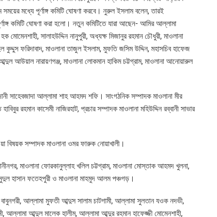
ময়ের মধ্যে পূর্ণাঙ্গ কমিটি ঘোষণা করবে। নুরুল ইসলাম বলেন, তারই
ূর্ণাঙ্গ কমিটি ঘোষণা করা হলো। নতুন কমিটিতে যারা আছেন- আমির আল্লামা
হক মোমেনশাহী, সালাহউদ্দিন নানুপুরী, অধ্যক্ষ মিজানুর রহমান চৌধুরী, মাওলানা
দুল কুদ্দুস ফরিদাবাদ, মাওলানা তাজুল ইসলাম, মুফতি জসিম উদ্দিন, মহাসচিব হাফেজ
 আব্দুল আউয়াল নারায়ণগঞ্জ, মাওলানা লোকমান হাকিম চট্টগ্রাম, মাওলানা আনোয়ারুল
াদানী সাহেবজাদা আল্লামা শাহ আহমদ শফি। সাংগঠনিক সম্পাদক মাওলানা মীর
 হাবিবুর রহমান কাসেমী নাজিরহাট, প্রচার সম্পাদক মাওলানা মহিউদ্দিন রব্বানী সাভার
াওয়া বিষয়ক সম্পাদক মাওলানা ওমর ফারুক নোয়াখালী।
ানীনগর, মাওলানা ফোরকানুল্লাহ খলিল চট্টগ্রাম, মাওলানা মোস্তাক আহমদ খুলনা,
মুদুল হাসান ফতেহপুরী ও মাওলানা মাহমুদ আলম পঞ্চগড়।
্লাহ বাবুনগরী, আল্লামা মুফতী আব্দুস সালাম চাটগামী, আল্লামা সুলতান যওক নদভী,
, আল্লামা আব্দুল মালেক হালীম, আল্লামা আব্দুর রহমান হাফেজ্জী মোমেনশাহী,