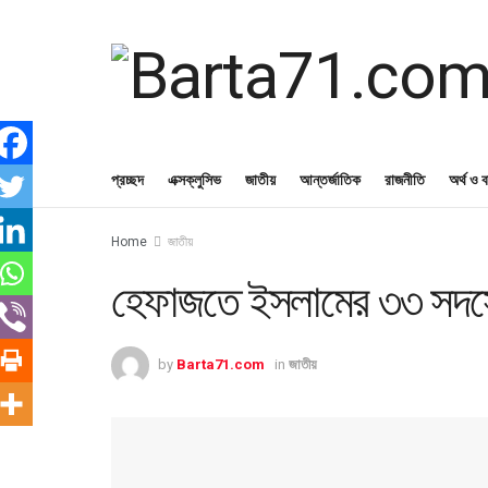
প্রচ্ছদ
এক্সক্লুসিভ
জাতীয়
আন্তর্জাতিক
রাজনীতি
অর্থ ও ব
Home
জাতীয়
হেফাজতে ইসলামের ৩৩ সদস্
by
Barta71.com
in
জাতীয়