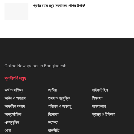
প্রথম রাতে মধুর সহবাসের গোপন উপায়!
Online Newspaper in Bangladesh
ক্যাটাগরি সমুহ
অর্থ ও বাণিজ্য
জাতীয়
লাইফস্টাইল
আইন ও অপরাধ
তথ্য ও প্রযুক্তি
শিক্ষাঙ্গন
আঞ্চলিক সংবাদ
পরিবেশ ও জলবায়ু
সাক্ষাতকার
আন্তর্জাতিক
বিনোদন
স্বাস্থ্য ও চিকিৎসা
এক্সক্লুসিভ
মতামত
খেলা
রাজনীতি