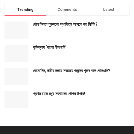
Trending
Comments
Latest
যৌন মিলনে পুরুষদের স্থায়িত্ব আসলে কয় মিনিট?
কুমিল্লায় ‘বাংলা নীল ছবি’
জেনে নিন, নারীর নজরে সবচেয়ে পছন্দের পুরুষ অঙ্গ কোনগুলি?
প্রথম রাতে মধুর সহবাসের গোপন উপায়!