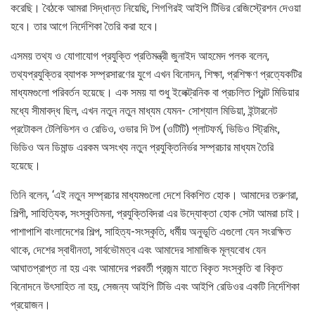
করেছি। বৈঠকে আমরা সিদ্ধান্ত নিয়েছি, শিগগিরই আইপি টিভির রেজিস্ট্রেশন দেওয়া
হবে। তার আগে নির্দেশিকা তৈরি করা হবে।
এসময় তথ্য ও যোগাযোগ প্রযুক্তি প্রতিমন্ত্রী জুনাইদ আহমেদ পলক বলেন,
তথ্যপ্রযুক্তির ব্যাপক সম্প্রসারণের যুগে এখন বিনোদন, শিক্ষা, প্রশিক্ষণ প্রত্যেকটির
মাধ্যমগুলো পরিবর্তন হয়েছে। এক সময় যা শুধু ইলেক্ট্রনিক বা প্রচলিত প্রিন্ট মিডিয়ার
মধ্যে সীমাবদ্ধ ছিল, এখন নতুন নতুন মাধ্যম যেমন- সোশ্যাল মিডিয়া, ইন্টারনেট
প্রটোকল টেলিভিশন ও রেডিও, ওভার দি টপ (ওটিটি) প্লাটফর্ম, ভিডিও স্ট্রিমিং,
ভিডিও অন ডিমান্ড এরকম অসংখ্য নতুন প্রযুক্তিনির্ভর সম্প্রচার মাধ্যম তৈরি
হয়েছে।
তিনি বলেন, ‘এই নতুন সম্প্রচার মাধ্যমগুলো দেশে বিকশিত হোক। আমাদের তরুণরা,
শিল্পী, সাহিত্যিক, সংস্কৃতিমনা, প্রযুক্তিবিদরা এর উদ্যোক্তা হোক সেটা আমরা চাই।
পাশাপাশি বাংলাদেশের শিল্প, সাহিত্য-সংস্কৃতি, ধর্মীয় অনুভূতি এগুলো যেন সংরক্ষিত
থাকে, দেশের স্বাধীনতা, সার্বভৌমত্ব এবং আমাদের সামাজিক মূল্যবোধ যেন
আঘাতপ্রাপ্ত না হয় এবং আমাদের পরবর্তী প্রজন্ম যাতে বিকৃত সংস্কৃতি বা বিকৃত
বিনোদনে উৎসাহিত না হয়, সেজন্য আইপি টিভি এবং আইপি রেডিওর একটি নির্দেশিকা
প্রয়োজন।