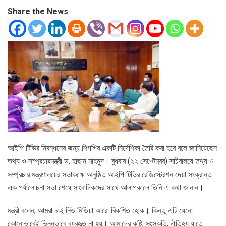
Share the News
আইপি টিভির নিবন্ধনের জন্য শিগগির একটি নির্দেশিকা তৈরি করা হবে বলে জানিয়েছেন
তথ্য ও সম্প্রচারমন্ত্রী ড. হাছান মাহমুদ। বুধবার (২২ সেপ্টেম্বর) সচিবালয়ে তথ্য ও
সম্প্রচার মন্ত্রণালয়ের সভাকক্ষে অনুষ্ঠিত আইপি টিভির রেজিস্ট্রেশন দেয়া সংক্রান্ত
এক পর্যালোচনা সভা শেষে সাংবাদিকদের সাথে আলাপকালে তিনি এ কথা জানান।
মন্ত্রী বলেন, আমরা চাই নিউ মিডিয়া আরো বিকশিত হোক। কিন্তু এটি যেনো
কোনোভাবেই ভিন্নভাবে ব্যবহৃত না হয়। আমাদের কৃষ্টি, সংস্কৃতি, ঐতিহ্য যাতে