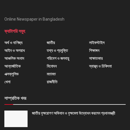
Online Newspaper in Bangladesh
ক্যাটাগরি সমুহ
অর্থ ও বাণিজ্য
জাতীয়
লাইফস্টাইল
আইন ও অপরাধ
তথ্য ও প্রযুক্তি
শিক্ষাঙ্গন
আঞ্চলিক সংবাদ
পরিবেশ ও জলবায়ু
সাক্ষাতকার
আন্তর্জাতিক
বিনোদন
স্বাস্থ্য ও চিকিৎসা
এক্সক্লুসিভ
মতামত
খেলা
রাজনীতি
সাম্প্রতিক খবর
জাতীয় বৃক্ষরোপণ অভিযান ও বৃক্ষমেলা উদ্বোধন করলেন প্রধানমন্ত্রী