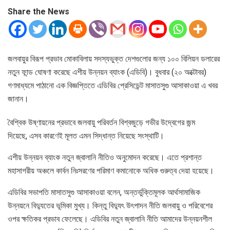
Share the News
জলবায়ুর বিরূপ প্রভাব মোকাবিলায় সদস্যভুক্ত দেশগুলোর জন্য ১০০ বিলিয়ন ডলারের
নতুন ফান্ড ঘোষণা করেছে এশীয় উন্নয়ন ব্যাংক (এডিবি)। বুধবার (২০ অক্টোবর)
গণমাধ্যমে পাঠানো এক বিজ্ঞপ্তিতে এডিবির প্রেসিডেন্ট মাসাতসুগু আসাকাওয়া এ খবর
জানান।
বৈশ্বিক উষ্ণায়নের প্রভাবে জলবায়ু পরিবর্তন বিশ্বজুড়ে গভীর উদ্বেগের জন্ম
দিয়েছে, এসব কারণেই মূলত এমন সিদ্ধান্ত নিয়েছে সংস্থাটি।
এশীয় উন্নয়ন ব্যাংক নতুন জ্বালানি নীতিও অনুমোদন করেছে। এতে প্রশান্ত
মহাসাগরীয় অঞ্চলে কার্বন নিঃসরণের পরিমাণ কমানোকে অধিক গুরুত্ব দেয়া হয়েছে।
এডিবির সভাপতি মাসাতসুগু আসাকাওয়া বলেন, অন্তর্ভুক্তিমূলক আর্থসামাজিক
উন্নয়নে বিদ্যুতের ভূমিকা মুখ্য। কিন্তু বিদ্যুৎ উৎপাদন নীতি জলবায়ু ও পরিবেশের
ওপর ক্ষতিকর প্রভাব ফেলেছে। এডিবির নতুন জ্বালানি নীতি আমাদের উন্নয়নশীল