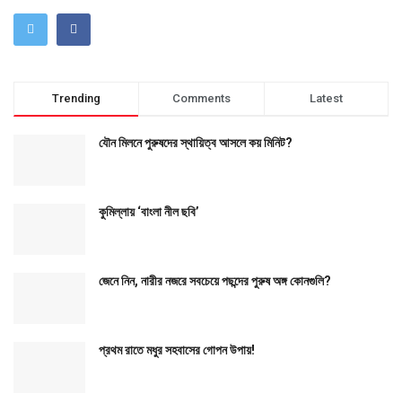
Trending
Comments
Latest
যৌন মিলনে পুরুষদের স্থায়িত্ব আসলে কয় মিনিট?
কুমিল্লায় ‘বাংলা নীল ছবি’
জেনে নিন, নারীর নজরে সবচেয়ে পছন্দের পুরুষ অঙ্গ কোনগুলি?
প্রথম রাতে মধুর সহবাসের গোপন উপায়!