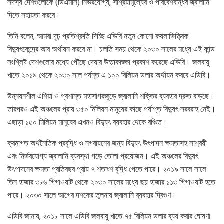
সদস্য দেশগুলোকে (ডিএমসি) নির্ভরযোগ্য, সাশ্রয়ীমূল্যের ও পরিবেশবান্ধব জ্বালানি
দিতে সহায়তা করবে।
তিনি বলেন, আমরা দৃঢ় প্রতিশ্রুতি দিচ্ছি এডিবি নতুন কোনো কয়লাভিত্ত্বিক
বিদ্যুৎকেন্দ্রে আর অর্থায়ন করবে না। চলতি সময় থেকে ২০৩০ সালের মধ্যে এই ফান্ড
সংশ্লিষ্ট দেশগুলোর মধ্যে পৌঁছে দেয়ার উচ্চাকাঙ্ক্ষা প্রকাশ করেছে এডিবি। জলবায়ু
খাতে ২০১৯ থেকে ২০৩০ সাল পর্যন্ত এ ১০০ বিলিয়ন ডলার অর্থায়ন করবে এডিবি।
উন্নয়নশীল এশিয়া ও প্রশান্ত মহাসাগরজুড়ে জ্বালানি শক্তির ব্যবহার দ্রুত বাড়ছে।
তারপরও এই অঞ্চলের প্রায় ৩৫০ মিলিয়ন মানুষের কাছে পর্যাপ্ত বিদ্যুৎ সরবরাহ নেই।
এছাড়া ১৫০ মিলিয়ন মানুষের এখনও বিদ্যুৎ ব্যবহার থেকে বঞ্চিত।
ক্রমাগত অর্থনৈতিক প্রবৃদ্ধি ও নগরায়নের জন্য বিদ্যুৎ উৎপাদন ক্ষমতাসহ সাশ্রয়ী
এবং নির্ভরযোগ্য জ্বালানি ব্যবস্থা গড়ে তোলা প্রয়োজন। এই অঞ্চলের বিদ্যুৎ
উৎপাদনের ক্ষমতা প্রতিবছর প্রায় ৭ শতাংশ বৃদ্ধি পেতে পারে। ২০১৯ সালে সালে
তিন হাজার ৩৮৬ গিগাওয়াট থেকে ২০৩০ সালের মধ্যে ছয় হাজার ১১৩ গিগাওয়াট হতে
পারে। ২০৩০ সালে আগের দশকের তুলনায় জ্বালানি ব্যবহার দ্বিগুণ।
এডিবি জানায়, ২০১৮ সালে এডিবি জলবায়ু খাতে ৭৫ বিলিয়ন ডলার ব্যয় করার ঘোষণা