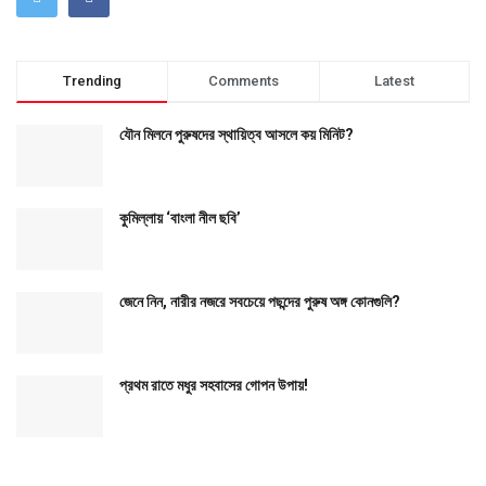
Trending
Comments
Latest
যৌন মিলনে পুরুষদের স্থায়িত্ব আসলে কয় মিনিট?
কুমিল্লায় ‘বাংলা নীল ছবি’
জেনে নিন, নারীর নজরে সবচেয়ে পছন্দের পুরুষ অঙ্গ কোনগুলি?
প্রথম রাতে মধুর সহবাসের গোপন উপায়!