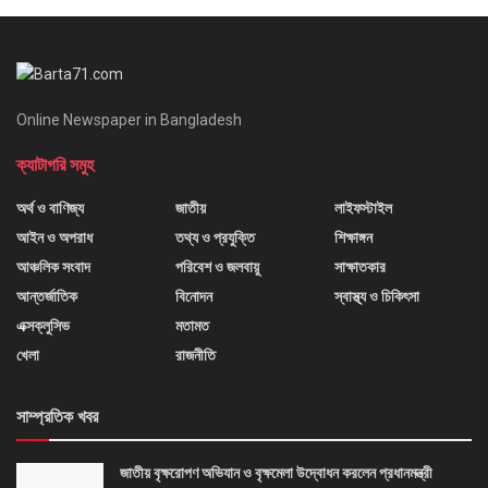
Online Newspaper in Bangladesh
ক্যাটাগরি সমুহ
অর্থ ও বাণিজ্য
জাতীয়
লাইফস্টাইল
আইন ও অপরাধ
তথ্য ও প্রযুক্তি
শিক্ষাঙ্গন
আঞ্চলিক সংবাদ
পরিবেশ ও জলবায়ু
সাক্ষাতকার
আন্তর্জাতিক
বিনোদন
স্বাস্থ্য ও চিকিৎসা
এক্সক্লুসিভ
মতামত
খেলা
রাজনীতি
সাম্প্রতিক খবর
জাতীয় বৃক্ষরোপণ অভিযান ও বৃক্ষমেলা উদ্বোধন করলেন প্রধানমন্ত্রী