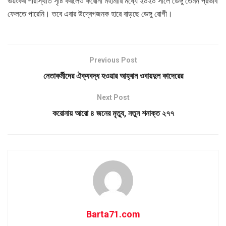
ভয়ংকর পরিস্থিতি সৃষ্টি করলেও করোনা মহামারি মধ্যে ২০২০ সালে ডেঙ্গু তেমন প্রভাব
ফেলতে পারেনি। তবে এবার উদ্বেগজনক হারে বাড়ছে ডেঙ্গু রোগী।
Previous Post
নেতাকর্মীদের ঐক্যবদ্ধ হওয়ার আহ্বান ওবায়দুল কাদেরের
Next Post
করোনায় আরো ৪ জনের মৃত্যু, নতুন শনাক্ত ২৭৭
Barta71.com