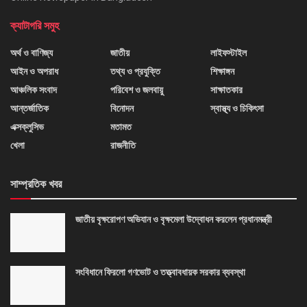
ক্যাটাগরি সমুহ
অর্থ ও বাণিজ্য
জাতীয়
লাইফস্টাইল
আইন ও অপরাধ
তথ্য ও প্রযুক্তি
শিক্ষাঙ্গন
আঞ্চলিক সংবাদ
পরিবেশ ও জলবায়ু
সাক্ষাতকার
আন্তর্জাতিক
বিনোদন
স্বাস্থ্য ও চিকিৎসা
এক্সক্লুসিভ
মতামত
খেলা
রাজনীতি
সাম্প্রতিক খবর
জাতীয় বৃক্ষরোপণ অভিযান ও বৃক্ষমেলা উদ্বোধন করলেন প্রধানমন্ত্রী
সংবিধানে ফিরলো গণভোট ও তত্ত্বাবধায়ক সরকার ব্যবস্থা