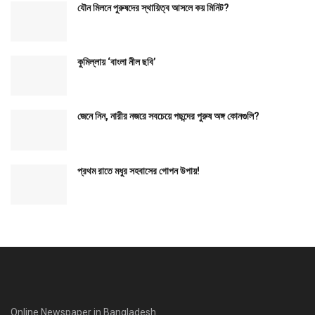
যৌন মিলনে পুরুষদের স্থায়িত্ব আসলে কয় মিনিট?
কুমিল্লায় ‘বাংলা নীল ছবি’
জেনে নিন, নারীর নজরে সবচেয়ে পছন্দের পুরুষ অঙ্গ কোনগুলি?
প্রথম রাতে মধুর সহবাসের গোপন উপায়!
Online Newspaper in Bangladesh