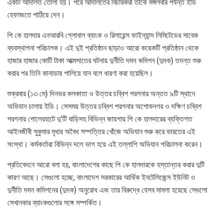
একটি আদালত তোলা হয়। পরে আদালতের বিচারকরা তাকে মঙ্গলবার পর্যন্ত ইডি
হেফাজতে পাঠিয়ে দেন।
পি কে হালদার এনআরবি গ্লোবাল ব্যাংক ও রিলায়েন্স ফাইন্যান্স লিমিটেডের সাবেক
ব্যবস্থাপনা পরিচালক। এই দুই প্রতিষ্ঠান ছাড়াও আরো কয়েকটি প্রতিষ্ঠান থেকে
হাজার হাজার কোটি টাকা আত্মসাতের ঘটনায় দুর্নীতি দমন কমিশন (দুদক) তদন্ত শুরু
করার পর তিনি কানাডায় পালিয়ে যান বলে ধারণা করা হয়েছিল।
শুক্রবার (১৩ মে) দিনভর কলকাতা ও উত্তর চব্বিশ পরগনার অন্তত ৯টি স্থানে
অভিযান চালায় ইডি। সেসময় উত্তর চব্বিশ পরগনার অশোকনগর ও দক্ষিণ চব্বিশ
পরগনার পোলেরহাটে দু’টি বাড়িসহ বিভিন্ন জায়গায় পি কে হালদারের ব্যক্তিগত
আইনজীবী সুকুমার মৃধার অবৈধ সম্পত্তির খোঁজে অভিযান শুরু করে ভারতের এই
সংস্থা। কর্মকর্তারা বিভিন্ন দলে ভাগ হয়ে এই তল্লাশি অভিযান পরিচালনা করেন।
প্রতিবেদনে আরো বলা হয়, বাংলাদেশের কাছে পি কে হালদারকে হস্তান্তর করার দুটি
কারণ আছে। সেগুলো হচ্ছে, বাংলাদেশ সরকারের আর্থিক ইনটেলিজেন্স ইউনিট ও
দুর্নীতি দমন কমিশনের (দুদক) অনুরোধ এবং তার বিরুদ্ধে যেসব মামলা হয়েছে সেগুলো
সেখানকার ব্যাংকগুলোর সঙ্গে সম্পর্কিত।