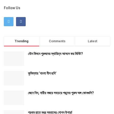
Follow Us
Trending
Comments
Latest
যৌন মিলনে পুরুষদের স্থায়িত্ব আসলে কয় মিনিট?
কুমিল্লায় ‘বাংলা নীল ছবি’
জেনে নিন, নারীর নজরে সবচেয়ে পছন্দের পুরুষ অঙ্গ কোনগুলি?
প্রথম রাতে মধুর সহবাসের গোপন উপায়!