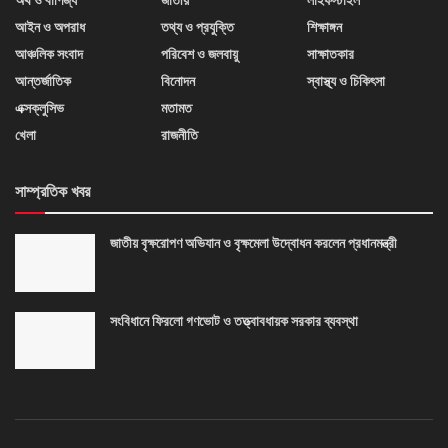
অর্থ ও বাণিজ্য
জাতীয়
লাইফস্টাইল
আইন ও অপরাধ
তথ্য ও প্রযুক্তি
শিক্ষাঙ্গন
আঞ্চলিক সংবাদ
পরিবেশ ও জলবায়ু
সাক্ষাতকার
আন্তর্জাতিক
বিনোদন
স্বাস্থ্য ও চিকিৎসা
এক্সক্লুসিভ
মতামত
খেলা
রাজনীতি
সাম্প্রতিক খবর
জাতীয় বৃক্ষরোপণ অভিযান ও বৃক্ষমেলা উদ্বোধন করলেন প্রধানমন্ত্রী
সংবিধানে ফিরলো গণভোট ও তত্ত্বাবধায়ক সরকার ব্যবস্থা