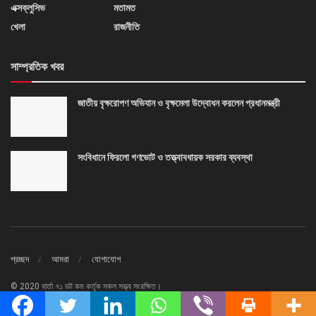
এক্সক্লুসিভ
মতামত
খেলা
রাজনীতি
সাম্প্রতিক খবর
জাতীয় বৃক্ষরোপণ অভিযান ও বৃক্ষমেলা উদ্বোধন করলেন প্রধানমন্ত্রী
সংবিধানে ফিরলো গণভোট ও তত্ত্বাবধায়ক সরকার ব্যবস্থা
প্রচ্ছদ
আমরা
যোগাযোগ
© 2020 বার্তা ৭১ ডট কম কর্তৃক সকল সত্ত্ব সংরক্ষিত।