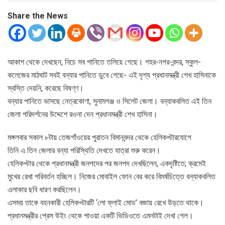
Share the News
আকাশ থেকে দেখছেন, নিচে সব পানিতে তলিয়ে গেছে। শহর-নগর-বন্দর, স্কুল-
কলেজের মাঠঘাট সবই বন্যার পানিতে ডুবে গেছে- এই দৃশ্য প্রধানমন্ত্রী শেখ হাসিনাকে
স্বস্তি দেয়নি, করেছে বিষণ্ণ।
বন্যার পানিতে ভাসছে নেত্রকোণা, সুনামগঞ্জ ও সিলেট জেলা। বন্যাকবলিত এই তিন
জেলা পরিদর্শনের উদ্দেশে রওনা দেন প্রধানমন্ত্রী শেখ হাসিনা।
মঙ্গলবার সকাল ৮টায় তেজগাঁওয়ের পুরাতন বিমানবন্দর থেকে হেলিকপ্টারযোগে
তিনি এ তিন জেলার বন্যা পরিস্থিতি দেখতে যাত্রা শুরু করেন।
হেলিকপ্টার থেকে প্রধানমন্ত্রী জনপদের পর জনপদ দেখছিলেন, একদৃষ্টিতে; ক্রমেই
মুখের রেখা পরিবর্তন হচ্ছিল। নিজের মোবাইল ফোন বের করে বিমর্ষচিত্তে বন্যাকবলিত
এলাকার ছবি ধারণ করছিলেন।
এসময় তাকে বহনকারী হেলিকপ্টারটি ‘লো ফ্লাই মোড’ বজায় রেখে উড়তে থাকে।
প্রধানমন্ত্রীর প্রেস উইং থেকে পাওয়া একটি ভিডিওতে এমনটাই দেখা গেল।