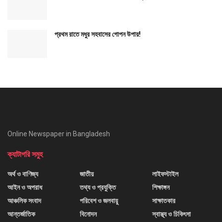
প্রথম রাতে মধুর সহবাসের গোপন উপায়!
Online Newspaper in Bangladesh
ক্যাটাগরি সমুহ
অর্থ ও বাণিজ্য
জাতীয়
লাইফস্টাইল
আইন ও অপরাধ
তথ্য ও প্রযুক্তি
শিক্ষাঙ্গন
আঞ্চলিক সংবাদ
পরিবেশ ও জলবায়ু
সাক্ষাতকার
আন্তর্জাতিক
বিনোদন
স্বাস্থ্য ও চিকিৎসা