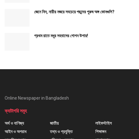
জেনে নিন, নারীর নজরে সবচেয়ে পছন্দের পুরুষ অঙ্গ কোনগুলি?
প্রথম রাতে মধুর সহবাসের গোপন উপায়!
Online Newspaper in Bangladesh
ক্যাটাগরি সমুহ
অর্থ ও বাণিজ্য
জাতীয়
লাইফস্টাইল
আইন ও অপরাধ
তথ্য ও প্রযুক্তি
শিক্ষাঙ্গন