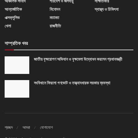
আঞ্চলিক সংবাদ
পরিবেশ ও জলবায়ু
সাক্ষাতকার
আন্তর্জাতিক
বিনোদন
স্বাস্থ্য ও চিকিৎসা
এক্সক্লুসিভ
মতামত
খেলা
রাজনীতি
সাম্প্রতিক খবর
জাতীয় বৃক্ষরোপণ অভিযান ও বৃক্ষমেলা উদ্বোধন করলেন প্রধানমন্ত্রী
সংবিধানে ফিরলো গণভোট ও তত্ত্বাবধায়ক সরকার ব্যবস্থা
প্রচ্ছদ
আমরা
যোগাযোগ