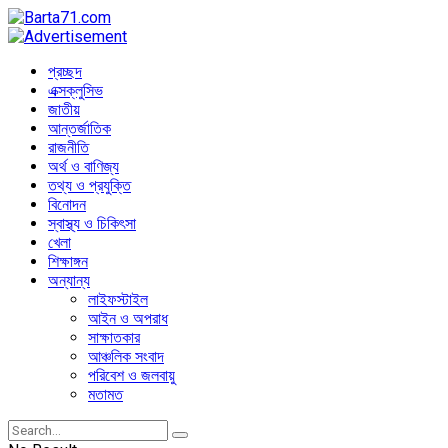
প্রচ্ছদ
এক্সক্লুসিভ
জাতীয়
আন্তর্জাতিক
রাজনীতি
অর্থ ও বাণিজ্য
তথ্য ও প্রযুক্তি
বিনোদন
স্বাস্থ্য ও চিকিৎসা
খেলা
শিক্ষাঙ্গন
অন্যান্য
লাইফস্টাইল
আইন ও অপরাধ
সাক্ষাতকার
আঞ্চলিক সংবাদ
পরিবেশ ও জলবায়ু
মতামত