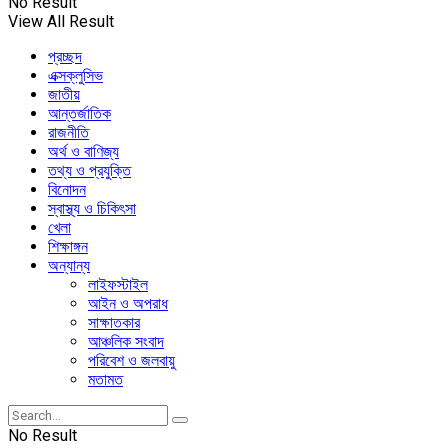
No Result
View All Result
প্রচ্ছদ
এক্সক্লুসিভ
জাতীয়
আন্তর্জাতিক
রাজনীতি
অর্থ ও বাণিজ্য
তথ্য ও প্রযুক্তি
বিনোদন
স্বাস্থ্য ও চিকিৎসা
খেলা
শিক্ষাঙ্গন
অন্যান্য
লাইফস্টাইল
আইন ও অপরাধ
সাক্ষাতকার
আঞ্চলিক সংবাদ
পরিবেশ ও জলবায়ু
মতামত
No Result