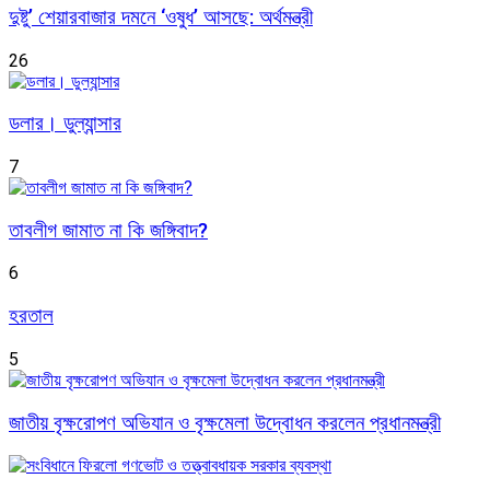
দুষ্টু’ শেয়ারবাজার দমনে ‘ওষুধ’ আসছে: অর্থমন্ত্রী
26
ডলার। ডুল্যান্সার
7
তাবলীগ জামাত না কি জঙ্গিবাদ?
6
হরতাল
5
জাতীয় বৃক্ষরোপণ অভিযান ও বৃক্ষমেলা উদ্বোধন করলেন প্রধানমন্ত্রী