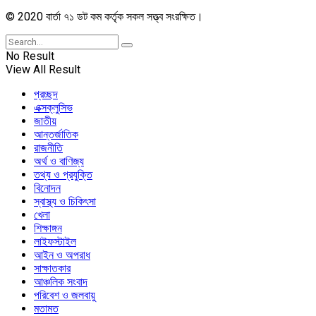
© 2020 বার্তা ৭১ ডট কম কর্তৃক সকল সত্ত্ব সংরক্ষিত।
No Result
View All Result
প্রচ্ছদ
এক্সক্লুসিভ
জাতীয়
আন্তর্জাতিক
রাজনীতি
অর্থ ও বাণিজ্য
তথ্য ও প্রযুক্তি
বিনোদন
স্বাস্থ্য ও চিকিৎসা
খেলা
শিক্ষাঙ্গন
লাইফস্টাইল
আইন ও অপরাধ
সাক্ষাতকার
আঞ্চলিক সংবাদ
পরিবেশ ও জলবায়ু
মতামত