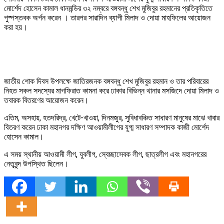
মোর্শেদ হোসেন কামাল ধানমন্ডির ৩২ নম্বরে বঙ্গবন্ধু শেখ মুজিবুর রহমানের প্রতিকৃতিতে
পুষ্পস্তবক অর্পন করেন । তারপর সারাদিন ব্যাপী মিলাদ ও দোয়া মাহফিলের আয়োজন
করা হয়।
জাতীয় শোক দিবস উপলক্ষে জাতিরজনক বঙ্গবন্ধু শেখ মুজিবুর রহমান ও তার পরিবারের
নিহত সকল সদস্যের মাগফিরাত কামনা করে ঢাকার বিভিন্ন থানার মসজিদে দোয়া মিলাদ ও
তবারক বিতরণের আয়োজন করেন।
এতিম, অসহায়, হতদরিদ্র, খেটে-খাওয়া, দিনমজুর, সুবিধাবঞ্চিত সাধারণ মানুষের মাঝে খাবার
বিতরণ করেন ঢাকা মহানগর দক্ষিণ আওয়ামীলীগের যুগ্ম সাধারণ সম্পাদক কাজী মোর্শেদ
হোসেন কামাল।
এ সময় স্থানীয় আওয়ামী লীগ, যুবলীগ, স্বেচ্ছাসেবক লীগ, ছাত্রলীগ এবং মহানগরের
নেতৃবৃন্দ উপস্থিত ছিলেন।