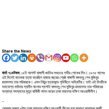
Share the News
বার্তা ৭১ডটকম:
১৫ই আগস্ট বাঙ্গালী জাতির সবচেয়ে গভীর শোকের দিন। ১৯৭৫ সালের
এই দিনেই ঘাতকরা হত্যা করেছিল হাজার বছরের শ্রেষ্ঠ বাঙ্গালী বঙ্গবন্ধু শেখ মুজিবুর
রহমানসহ তার পরিবারকে। এমন নিষ্ঠুর হত্যাকান্ড পৃথিবীতে অদ্বিতীয়। তাই এই দিনটিকে
যথাযোগ্য মর্যাদায় স্বাধীন বাংলার স্থপতি বঙ্গবন্ধু শেখ মুজিবুর রহমানসহ তার পরিবারের
অন্যান্য সদস্যদের মৃত্যু বার্ষিকী পালন করেন ঢাকা মহানগর দক্ষিণ আওয়ামীলীগ।
সোমবার সকাল ৮টায় ঢাকা মহানগর দক্ষিণ আওয়ামী লীগের যুগ্ম সাধারণ সম্পাদক কাজী