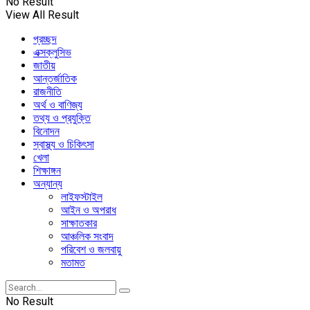
No Result
View All Result
প্রচ্ছদ
এক্সক্লুসিভ
জাতীয়
আন্তর্জাতিক
রাজনীতি
অর্থ ও বাণিজ্য
তথ্য ও প্রযুক্তি
বিনোদন
স্বাস্থ্য ও চিকিৎসা
খেলা
শিক্ষাঙ্গন
অন্যান্য
লাইফস্টাইল
আইন ও অপরাধ
সাক্ষাতকার
আঞ্চলিক সংবাদ
পরিবেশ ও জলবায়ু
মতামত
No Result