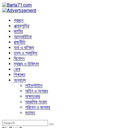
প্রচ্ছদ
এক্সক্লুসিভ
জাতীয়
আন্তর্জাতিক
রাজনীতি
অর্থ ও বাণিজ্য
তথ্য ও প্রযুক্তি
বিনোদন
স্বাস্থ্য ও চিকিৎসা
খেলা
শিক্ষাঙ্গন
অন্যান্য
লাইফস্টাইল
আইন ও অপরাধ
সাক্ষাতকার
আঞ্চলিক সংবাদ
পরিবেশ ও জলবায়ু
মতামত