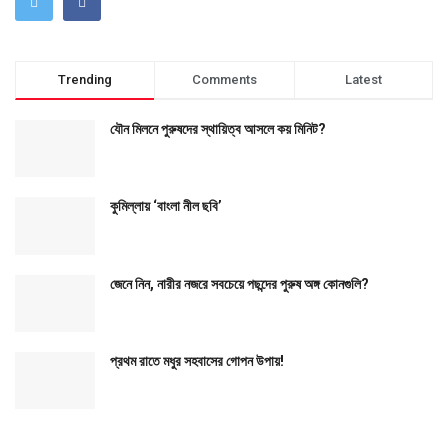
Trending
Comments
Latest
যৌন মিলনে পুরুষদের স্থায়িত্ব আসলে কয় মিনিট?
কুমিল্লায় ‘বাংলা নীল ছবি’
জেনে নিন, নারীর নজরে সবচেয়ে পছন্দের পুরুষ অঙ্গ কোনগুলি?
প্রথম রাতে মধুর সহবাসের গোপন উপায়!