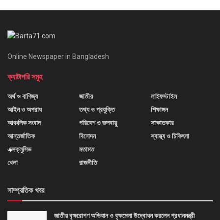
Online Newspaper in Bangladesh
ক্যাটাগরি সমুহ
অর্থ ও বাণিজ্য
জাতীয়
লাইফস্টাইল
আইন ও অপরাধ
তথ্য ও প্রযুক্তি
শিক্ষাঙ্গন
আঞ্চলিক সংবাদ
পরিবেশ ও জলবায়ু
সাক্ষাতকার
আন্তর্জাতিক
বিনোদন
স্বাস্থ্য ও চিকিৎসা
এক্সক্লুসিভ
মতামত
খেলা
রাজনীতি
সাম্প্রতিক খবর
জাতীয় বৃক্ষরোপণ অভিযান ও বৃক্ষমেলা উদ্বোধন করলেন প্রধানমন্ত্রী