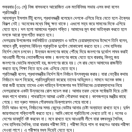
শুক্রবার (৩১ মে) নিজ বাসভবনে আয়োজিত এক মতবিনিময় সভায় এসব কথা বলেন
প্রতিমন্ত্রী।
আহসানুল ইসলাম টিটু বলেন, প্রধানমন্ত্রী বলেছেন দেশকে এগিয়ে নিয়ে যেতে হলে ঐক্যের
বিকল্প নেই। অনেকের মধ্যে কিছু ক্ষত থাকে। এগুলো সহ্য করে সামনের দিকে এগিয়ে
যেতে হবে। দল হলো আমাদের প্রধান শক্তি। আমাদের মূল বাধা অতিক্রম করতে হলে
দলকে আরো সুসংগঠিত করতে হবে।
দেলদুয়ার উপজেলার নবনির্বাচিত চেয়ারম্যান ও ভাইস চেয়ারম্যানদের উদ্দেশে তিনি বলেন,
সামনে বৃষ্টি, বন্যাসহ বিভিন্ন প্রাকৃতিক দুর্যোগ মোকাবেলা করতে হবে। শেখ হাসিনার
নির্দেশ মেলে চলবেন। উন্নয়ন জনগণের কাছে পৌঁছে দিয়ে জনগণের দুর্ভোগ লাঘব করাই
আওয়ামী লীগের নেতাকর্মীদের কাজ। জনগণের কাছে যেতে হবে বারবার, কিন্তু জয়
জনগণের ভোটের মাধ্যমেই হয়, জনগণের রায়ে হয়। সে রায় মেনে আমাদের রাজনীতি
করতে হবে, শিক্ষা নিতে হবে এবং এগিয়ে যেতে হবে।
প্রতিমন্ত্রী বলেন, প্রধানমন্ত্রীর নির্দেশ ছিল নির্বাচন উৎসবমুখর করার। যারা নেত্রীর কথায়
নির্বাচনে অংশ নিয়েছে, প্রতিদ্বন্দ্বিতা করেছে তাদের অভিনন্দন। সামনে অনেক কাজ।
যারা জয়ী হয়েছে তাদের এখন দায়িত্ব উপজেলার সব ইউনিয়নের চেয়ারম্যানদের নিয়ে
দেলদুয়ারকে একটা উন্নয়নের রোল মডেল করা। আমার তরফ থেকে সর্বোচ্চটা দিয়ে চেষ্টা
করব পাশে থাকার। পাথরাইলে আমরা একটা পৌরসভা করবো। কাগজপত্র মন্ত্রীর কাছে
গেছে। যত দ্রুত সম্ভব পৌরসভার ডিক্লারেশন পেয়ে যাবো।
তিনি আরও বলেন, নির্বাচনের সময় কেন্দ্রে ভোটার আনার চেষ্টা অব্যাহত রাখতে হবে। দুর্বল
জায়গাগুলো শক্তিশালী করতে হবে। আমি কোনো প্রতিহিংসা দেখতে চাই না। দলের ও
দেশের ভাবমূর্তি নষ্ট করবেন না। মনে রাখতে হবে আওয়ামী লীগে যারা বঙ্গবন্ধুর সৈনিক,
শেখ হাসিনার সৈনিক, তারা বারবার পরীক্ষা দিই। পরীক্ষা দিয়ে পাস না করলেও আবার পরীক্ষা
দেওয়া লাগে। এ পরীক্ষার মধ্য দিয়েই যেতে হবে।