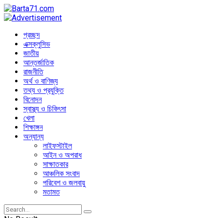
প্রচ্ছদ
এক্সক্লুসিভ
জাতীয়
আন্তর্জাতিক
রাজনীতি
অর্থ ও বাণিজ্য
তথ্য ও প্রযুক্তি
বিনোদন
স্বাস্থ্য ও চিকিৎসা
খেলা
শিক্ষাঙ্গন
অন্যান্য
লাইফস্টাইল
আইন ও অপরাধ
সাক্ষাতকার
আঞ্চলিক সংবাদ
পরিবেশ ও জলবায়ু
মতামত