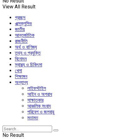
No Result
View All Result
প্রচ্ছদ
এক্সক্লুসিভ
জাতীয়
আন্তর্জাতিক
রাজনীতি
অর্থ ও বাণিজ্য
তথ্য ও প্রযুক্তি
বিনোদন
স্বাস্থ্য ও চিকিৎসা
খেলা
শিক্ষাঙ্গন
অন্যান্য
লাইফস্টাইল
আইন ও অপরাধ
সাক্ষাতকার
আঞ্চলিক সংবাদ
পরিবেশ ও জলবায়ু
মতামত
No Result