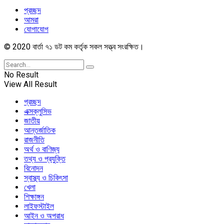
প্রচ্ছদ
আমরা
যোগাযোগ
© 2020 বার্তা ৭১ ডট কম কর্তৃক সকল সত্ত্ব সংরক্ষিত।
No Result
View All Result
প্রচ্ছদ
এক্সক্লুসিভ
জাতীয়
আন্তর্জাতিক
রাজনীতি
অর্থ ও বাণিজ্য
তথ্য ও প্রযুক্তি
বিনোদন
স্বাস্থ্য ও চিকিৎসা
খেলা
শিক্ষাঙ্গন
লাইফস্টাইল
আইন ও অপরাধ