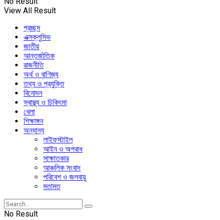
No Result
View All Result
প্রচ্ছদ
এক্সক্লুসিভ
জাতীয়
আন্তর্জাতিক
রাজনীতি
অর্থ ও বাণিজ্য
তথ্য ও প্রযুক্তি
বিনোদন
স্বাস্থ্য ও চিকিৎসা
খেলা
শিক্ষাঙ্গন
অন্যান্য
লাইফস্টাইল
আইন ও অপরাধ
সাক্ষাতকার
আঞ্চলিক সংবাদ
পরিবেশ ও জলবায়ু
মতামত
No Result