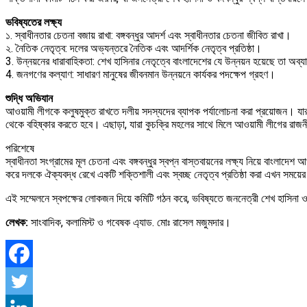
ভবিষ্যতের লক্ষ্য
১. স্বাধীনতার চেতনা বজায় রাখা: বঙ্গবন্ধুর আদর্শ এবং স্বাধীনতার চেতনা জীবিত রাখা।
২. নৈতিক নেতৃত্ব: দলের অভ্যন্তরে নৈতিক এবং আদর্শিক নেতৃত্ব প্রতিষ্ঠা।
3. উন্নয়নের ধারাবাহিকতা: শেখ হাসিনার নেতৃত্বে বাংলাদেশের যে উন্নয়ন হয়েছে তা অব্
4. জনগণের কল্যাণ: সাধারণ মানুষের জীবনমান উন্নয়নে কার্যকর পদক্ষেপ গ্রহণ।
শুদ্ধি অভিযান
আওয়ামী লীগকে কলুষমুক্ত রাখতে দলীয় সদস্যদের ব্যাপক পর্যালোচনা করা প্রয়োজন। যা
থেকে বহিষ্কার করতে হবে। এছাড়া, যারা কুচক্রি মহলের সাথে মিলে আওয়ামী লীগের রাজন
পরিশেষে
স্বাধীনতা সংগ্রামের মূল চেতনা এবং বঙ্গবন্ধুর স্বপ্ন বাস্তবায়নের লক্ষ্য নিয়ে ব
করে দলকে ঐক্যবদ্ধ রেখে একটি শক্তিশালী এবং স্বচ্ছ নেতৃত্ব প্রতিষ্ঠা করা এখন সম
এই সম্মেলনে স্বপক্ষের লোকজন দিয়ে কমিটি গঠন করে, ভবিষ্যতে জননেত্রী শেখ হাসিনা ও ব
লেখক:
সাংবাদিক, কলামিস্ট ও গবেষক এ্যাড. মোঃ রাসেল মজুমদার।