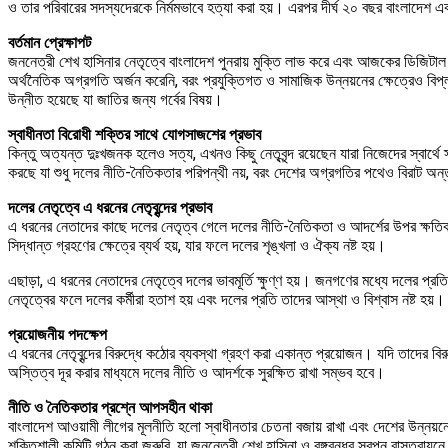
ও তার পরিবারের সদস্যদেরকে নির্মমভাবে হত্যা করা হয়। এরপর দীর্ঘ ২০ বছর বাংলাদেশ 
বর্তমান প্রেক্ষাপট
জননেত্রী শেখ হাসিনার নেতৃত্বে বাংলাদেশ পুনরায় মুক্তি লাভ করে এবং আজকের ডিজিটাল
অর্থনৈতিক অগ্রগতি অর্জন করেনি, বরং প্রযুক্তিগত ও সামাজিক উন্নয়নের ক্ষেত্রেও বিপ্ল
উন্নীত হয়েছে যা জাতির জন্য গর্বের বিষয়।
স্বাধীনতা বিরোধী শক্তির সাথে যোগসাজশের প্রভাব
কিন্তু অত্যন্ত দুঃখজনক হলেও সত্য, এখনও কিছু নেতৃবৃন্দ রয়েছেন যারা নিজেদের স্বার
করছে যা শুধু দলের নীতি-নৈতিকতার পরিপন্থী নয়, বরং দেশের অগ্রগতির পথেও বিরাট অন্তরায
দলের নেতৃত্বে এ ধরনের নেতৃবৃন্দের প্রভাব
এ ধরনের নেতাদের কাছে দলের নেতৃত্ব গেলে দলের নীতি-নৈতিকতা ও আদর্শের উপর ক্ষতিকর 
সিদ্ধান্ত গ্রহণের ক্ষেত্রে ব্যর্থ হয়, যার ফলে দলের শৃঙ্খলা ও ঐক্য নষ্ট হয়।
এছাড়া, এ ধরনের নেতাদের নেতৃত্বে দলের ভাবমূর্তি ক্ষুণ্ণ হয়। জনগণের মধ্যে দলের প্রতি
নেতৃত্বের ফলে দলের কর্মীরা হতাশ হয় এবং দলের প্রতি তাদের আস্থা ও বিশ্বাস নষ্ট হয়।
প্রয়োজনীয় পদক্ষেপ
এ ধরনের নেতৃবৃন্দের বিরুদ্ধে কঠোর ব্যবস্থা গ্রহণ করা একান্ত প্রয়োজন। যদি তাদের বিরু
অস্তিত্ব দূর করার মাধ্যমে দলের নীতি ও আদর্শকে সুরক্ষিত রাখা সম্ভব হবে।
নীতি ও নৈতিকতার প্রশ্নে আপসহীন থাকা
বাংলাদেশ আওয়ামী লীগের মূলনীতি হলো স্বাধীনতার চেতনা বজায় রাখা এবং দেশের উন্নয়নে
শক্তিশালী কমিটি গঠন করা জরুরি, যা জননেত্রী শেখ হাসিনা ও বঙ্গবন্ধুর স্বপ্ন বাস্তবায়ন