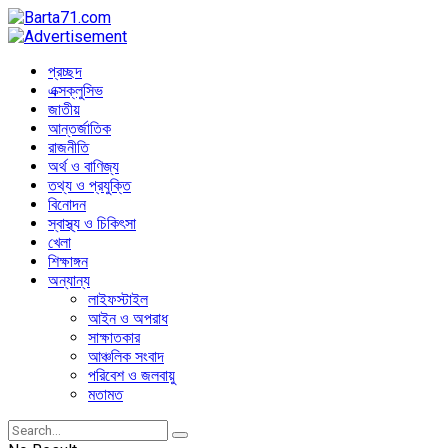
প্রচ্ছদ
এক্সক্লুসিভ
জাতীয়
আন্তর্জাতিক
রাজনীতি
অর্থ ও বাণিজ্য
তথ্য ও প্রযুক্তি
বিনোদন
স্বাস্থ্য ও চিকিৎসা
খেলা
শিক্ষাঙ্গন
অন্যান্য
লাইফস্টাইল
আইন ও অপরাধ
সাক্ষাতকার
আঞ্চলিক সংবাদ
পরিবেশ ও জলবায়ু
মতামত