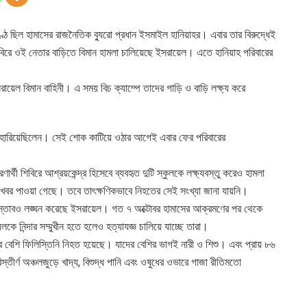
 কণ্ঠ ছিল হামাসের রাজনৈতিক ব্যুরো প্রধান ইসমাইল হানিয়াহর। এবার তার বিরুদ্ধেই
বিরে ওই নেতার বাড়িতে বিমান হামলা চালিয়েছে ইসরায়েল। এতে হানিয়াহ পরিবারের
সরায়েল বিমান বাহিনী। এ সময় বিচ ক্যাম্পে তাদের গাড়ি ও বাড়ি লক্ষ্য করে
হারিয়েছিলেন। সেই শোক কাটিয়ে ওঠার আগেই এবার ফের পরিবারের
থী শিবিরে আশ্রয়কেন্দ্র হিসেবে ব্যবহৃত দুটি স্কুলকে লক্ষ্যবস্তু করেও হামলা
 খবর পাওয়া গেছে। তবে তাৎক্ষণিকভাবে নিহতের সেই সংখ্যা জানা যায়নি।
্রস্তাবও লঙ্ঘন করেছে ইসরায়েল। গত ৭ অক্টোবর হামাসের আক্রমণের পর থেকে
ে নিন্দার সম্মুখীন হতে হলেও হত্যাযজ্ঞ চালিয়ে যাচ্ছে তারা।
০ এর বেশি ফিলিস্তিনি নিহত হয়েছে। যাদের বেশির ভাগই নারী ও শিশু। এবং প্রায় ৮৬
তীর্ণ অঞ্চলজুড়ে খাদ্য, বিশুদ্ধ পানি এবং ওষুধের ওভারে গাজা রীতিমতো