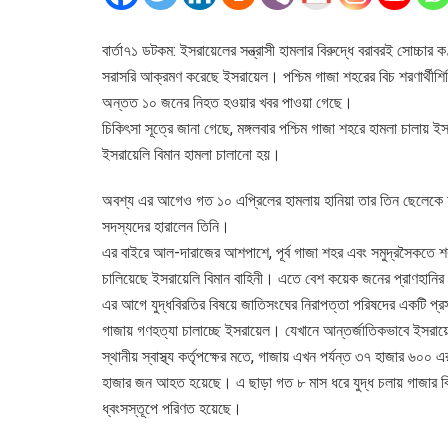
বার্তা৭১ ডটকম: ইসরায়েলের সন্ত্রাসী হামলার বিরুদ্ধে বরাবরই সোচ্চার
সরাসরি আক্রমণ করেছে ইসরায়েল। পশ্চিম গাজা শহরের বিচ শরণার্থীশি
অন্তত ১০ জনের নিহত হওয়ার খবর পাওয়া গেছে।
চিকিৎসা সূত্রে জানা গেছে, মঙ্গলবার পশ্চিম গাজা শহরে হামলা চালায় ই
ইসরায়েলি বিমান হামলা চালানো হয়।
অবশ্য এর আগেও গত ১০ এপ্রিলের হামলায় হানিয়া তার তিন ছেলেকে 
সদস্যদের হারালেন তিনি।
এর বাইরে আল-দারাজের আশপাশে, পূর্ব গাজা শহর এবং সমুদ্রসৈকতে শরণার্
চালিয়েছে ইসরায়েলি বিমান বাহিনী। এতে বেশ কয়েক জনের প্রাণহানির
এর আগে যুদ্ধবিরতির বিষয়ে জাতিসংঘের নিরাপত্তা পরিষদের একটি প
গাজায় গণহত্যা চালাচ্ছে ইসরায়েল। যেখানে আন্তর্জাতিকভাবে ইসরায়েলক
স্থানীয় স্বাস্থ্য কর্তৃপক্ষের মতে, গাজায় এখন পর্যন্ত ৩৭ হাজার ৬০
হাজার জন আহত হয়েছে। এ ছাড়া গত ৮ মাস ধরে যুদ্ধ চলায় গাজার বিস্
ধ্বংসস্তূপে পরিণত হয়েছে।