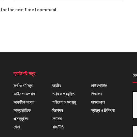
 for the next time I comment.
ক্যাটাগরি সমুহ
সা
অর্থ ও বাণিজ্য
জাতীয়
লাইফস্টাইল
আইন ও অপরাধ
তথ্য ও প্রযুক্তি
শিক্ষাঙ্গন
আঞ্চলিক সংবাদ
পরিবেশ ও জলবায়ু
সাক্ষাতকার
আন্তর্জাতিক
বিনোদন
স্বাস্থ্য ও চিকিৎসা
এক্সক্লুসিভ
মতামত
খেলা
রাজনীতি