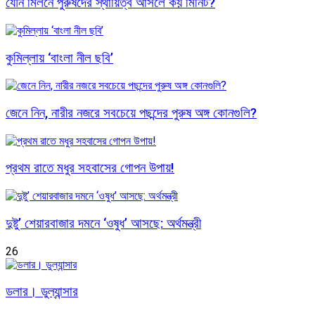
যৌন মিলনে পুরুষদের স্থায়িত্ব আসলে কয় মিনিট?
কুমিল্লায় ‘বাংলা নীল ছবি’
জেনে নিন, নারীর নজরে সবচেয়ে পছন্দের পুরুষ অঙ্গ কোনগুলি?
প্রথম রাতে মধুর সহবাসের গোপন উপায়!
দুষ্টু’ শেয়ারবাজার দমনে ‘ওষুধ’ আসছে: অর্থমন্ত্রী
26
ডলার। ডুল্যান্সার