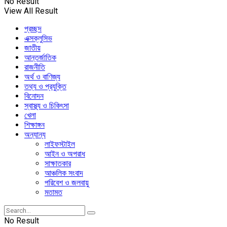
No Result
View All Result
প্রচ্ছদ
এক্সক্লুসিভ
জাতীয়
আন্তর্জাতিক
রাজনীতি
অর্থ ও বাণিজ্য
তথ্য ও প্রযুক্তি
বিনোদন
স্বাস্থ্য ও চিকিৎসা
খেলা
শিক্ষাঙ্গন
অন্যান্য
লাইফস্টাইল
আইন ও অপরাধ
সাক্ষাতকার
আঞ্চলিক সংবাদ
পরিবেশ ও জলবায়ু
মতামত
No Result