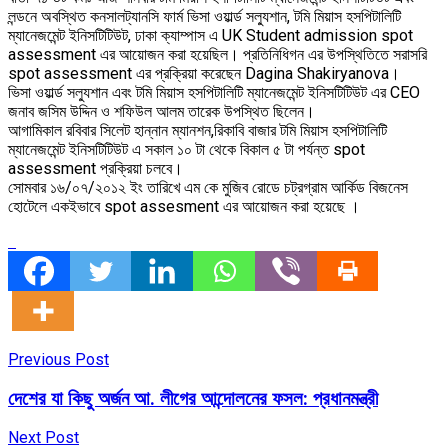
লন্ডনে অবস্থিত কনসালট্যানসি ফার্ম ভিসা ওয়ার্ল্ড সল্যুশান, টমি মিয়াস হসপিটালিটি
ম্যানেজমেন্ট ইনিসটিটিউট, ঢাকা ক্যাম্পাস এ UK Student admission spot
assessment এর আয়োজন করা হয়েছিল। প্রতিনিধিগন এর উপস্থিতিতে সরাসরি
spot assessment এর প্রক্রিয়া করেছেন Dagina Shakiryanova।
ভিসা ওয়ার্ল্ড সল্যুশান এবং টমি মিয়াস হসপিটালিটি ম্যানেজমেন্ট ইনিসটিটিউট এর CEO
জনাব জসিম উদ্দিন ও শফিউল আলম তারেক উপস্থিত ছিলেন।
আগামিকাল রবিবার সিলেট হান্নান ম্যানশন,রিকাবি বাজার টমি মিয়াস হসপিটালিটি
ম্যানেজমেন্ট ইনিসটিটিউট এ সকাল ১০ টা থেকে বিকাল ৫ টা পর্যন্ত spot
assessment প্রক্রিয়া চলবে।
সোমবার ১৬/০৭/২০১২ ইং তারিখে এম কে মুজিব রোডে চট্রগ্রাম আর্কিড বিজনেস
হোটেলে একইভাবে spot assesment এর আয়োজন করা হয়েছে ।
Previous Post
দেশের যা কিছু অর্জন আ. লীগের আন্দোলনের ফসল: প্রধানমন্ত্রী
Next Post