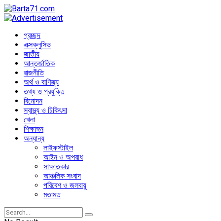
প্রচ্ছদ
এক্সক্লুসিভ
জাতীয়
আন্তর্জাতিক
রাজনীতি
অর্থ ও বাণিজ্য
তথ্য ও প্রযুক্তি
বিনোদন
স্বাস্থ্য ও চিকিৎসা
খেলা
শিক্ষাঙ্গন
অন্যান্য
লাইফস্টাইল
আইন ও অপরাধ
সাক্ষাতকার
আঞ্চলিক সংবাদ
পরিবেশ ও জলবায়ু
মতামত