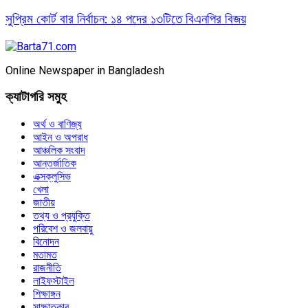
সুপ্রিম কোর্ট বার নির্বাচন: ১৪ পদের ১৩টিতে বিএনপির বিজয়
Online Newspaper in Bangladesh
ক্যাটাগরি সমুহ
অর্থ ও বাণিজ্য
আইন ও অপরাধ
আঞ্চলিক সংবাদ
আন্তর্জাতিক
এক্সক্লুসিভ
খেলা
জাতীয়
তথ্য ও প্রযুক্তি
পরিবেশ ও জলবায়ু
বিনোদন
মতামত
রাজনীতি
লাইফস্টাইল
শিক্ষাঙ্গন
সাক্ষাতকার