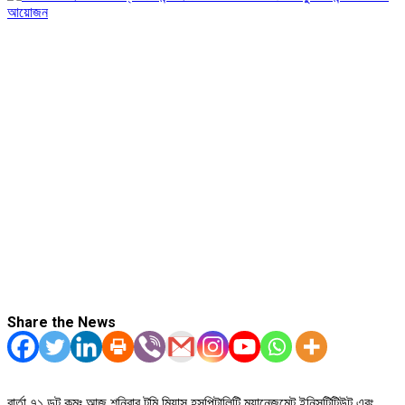
Share the News
বার্তা ৭১ ডট কমঃ আজ শনিবার টমি মিয়াস হসপিটালিটি ম্যানেজমেন্ট ইনিসটিটিউট এবং