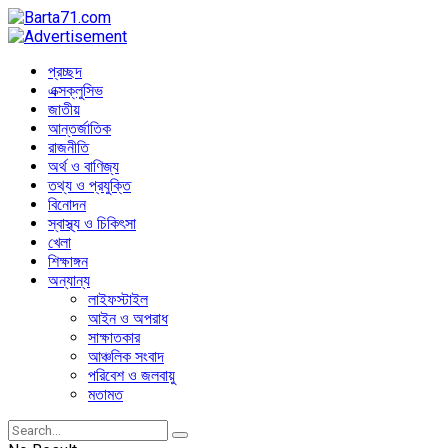
প্রচ্ছদ
এক্সক্লুসিভ
জাতীয়
আন্তর্জাতিক
রাজনীতি
অর্থ ও বাণিজ্য
তথ্য ও প্রযুক্তি
বিনোদন
স্বাস্থ্য ও চিকিৎসা
খেলা
শিক্ষাঙ্গন
অন্যান্য
লাইফস্টাইল
আইন ও অপরাধ
সাক্ষাতকার
আঞ্চলিক সংবাদ
পরিবেশ ও জলবায়ু
মতামত