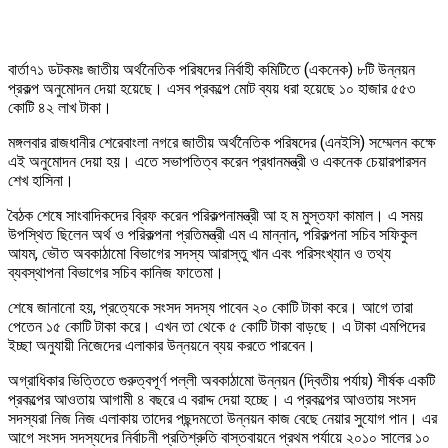
বার্তা৭১ ডটকমঃ জাতীয় অর্থনৈতিক পরিষদের নির্বাহী কমিটিতে (একনেক) ৮টি উন্নয়ন
প্রকল্প অনুমোদন দেয়া হয়েছে। এসব প্রকল্পে মোট ব্যয় ধরা হয়েছে ১০ হাজার ৫৫৩
কোটি ৪২ লাখ টাকা।
মঙ্গলবার রাজধানীর শেরেবাংলা নগরে জাতীয় অর্থনৈতিক পরিষদের (এনইসি) সম্মেলন কক্ষে
এই অনুমোদন দেয়া হয়। এতে সভাপতিত্ব করেন প্রধানমন্ত্রী ও একনেক চেয়ারপারসন
শেখ হাসিনা।
বৈঠক শেষে সাংবাদিকদের ব্রিফ করেন পরিকল্পনামন্ত্রী আ হ ম মুস্তফা কামাল। এ সময়
উপস্থিত ছিলেন অর্থ ও পরিকল্পনা প্রতিমন্ত্রী এম এ মান্নান, পরিকল্পনা সচিব সফিকুল
আযম, ভৌত অবকাঠামো বিভাগের সদস্য আরাস্তু খান এবং পরিসংখ্যান ও তথ্য
ব্যবস্থাপনা বিভাগের সচিব কানিজ ফাতেমা।
শেষে জানানো হয়, প্রত্যেকে সংসদ সদস্য পাবেন ২০ কোটি টাকা করে। আগে তারা
পেতেন ১৫ কোটি টাকা করে। এখন তা থেকে ৫ কোটি টাকা বাড়ছে। এ টাকা এমপিদের
ইচ্ছা অনুযায়ী নিজেদের এলাকার উন্নয়নে ব্যয় করতে পারবেন।
অগ্রাধিকার ভিত্তিতে গুরুত্বপূর্ণ পল্লী অবকাঠামো উন্নয়ন (দ্বিতীয় পর্যায়) শীর্ষক একটি
প্রকল্পের আওতায় আগামী ৪ বছরে এ বরাদ্দ দেয়া হচ্ছে। এ প্রকল্পের আওতায় সংসদ
সদস্যরা নিজ নিজ এলাকায় তাদের পছন্দমতো উন্নয়ন কাজ বেছে নেয়ার সুযোগ পান। এর
আগে সংসদ সদস্যদের নির্বাচনী প্রতিশ্রুতি বাস্তবায়নে প্রথম পর্যায়ে ২০১০ সালের ১০