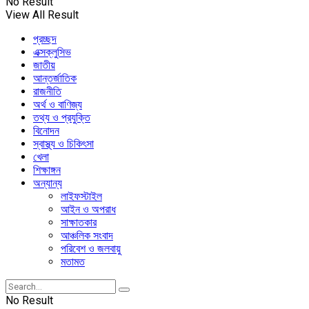
No Result
View All Result
প্রচ্ছদ
এক্সক্লুসিভ
জাতীয়
আন্তর্জাতিক
রাজনীতি
অর্থ ও বাণিজ্য
তথ্য ও প্রযুক্তি
বিনোদন
স্বাস্থ্য ও চিকিৎসা
খেলা
শিক্ষাঙ্গন
অন্যান্য
লাইফস্টাইল
আইন ও অপরাধ
সাক্ষাতকার
আঞ্চলিক সংবাদ
পরিবেশ ও জলবায়ু
মতামত
No Result