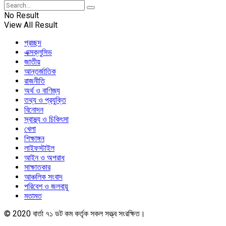
No Result
View All Result
প্রচ্ছদ
এক্সক্লুসিভ
জাতীয়
আন্তর্জাতিক
রাজনীতি
অর্থ ও বাণিজ্য
তথ্য ও প্রযুক্তি
বিনোদন
স্বাস্থ্য ও চিকিৎসা
খেলা
শিক্ষাঙ্গন
লাইফস্টাইল
আইন ও অপরাধ
সাক্ষাতকার
আঞ্চলিক সংবাদ
পরিবেশ ও জলবায়ু
মতামত
© 2020 বার্তা ৭১ ডট কম কর্তৃক সকল সত্ত্ব সংরক্ষিত।