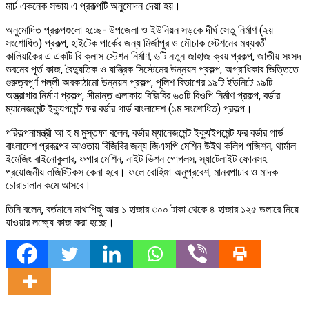
মার্চ একনেক সভায় এ প্রকল্পটি অনুমোদন দেয়া হয়।
অনুমোদিত প্রকল্পগুলো হচ্ছে- উপজেলা ও ইউনিয়ন সড়কে দীর্ঘ সেতু নির্মাণ (২য়
সংশোধিত) প্রকল্প, হাইটেক পার্কের জন্য মির্জাপুর ও মৌচাক স্টেশনের মধ্যবর্তী
কালিয়াকৈর এ একটি বি ক্লাস স্টেশন নির্মাণ, ৬টি নতুন জাহাজ ক্রয় প্রকল্প, জাতীয় সংসদ
ভবনের পূর্ত কাজ, বৈদ্যুতিক ও যান্ত্রিক সিস্টেমের উন্নয়ন প্রকল্প, অগ্রাধিকার ভিত্তিতে
গুরুত্বপূর্ণ পল্লী অবকাঠামো উন্নয়ন প্রকল্প, পুলিশ বিভাগের ১৯টি ইউনিটে ১৯টি
অস্ত্রাগার নির্মাণ প্রকল্প, সীমান্ত এলাকায় বিজিবির ৬০টি বিওপি নির্মাণ প্রকল্প, বর্ডার
ম্যানেজমেন্ট ইক্যুপমেন্ট ফর বর্ডার গার্ড বাংলাদেশ (১ম সংশোধিত) প্রকল্প।
পরিকল্পনামন্ত্রী আ হ ম মুস্তফা বলেন, বর্ডার ম্যানেজমেন্ট ইক্যুইপমেন্ট ফর বর্ডার গার্ড
বাংলাদেশ প্রকল্পের আওতায় বিজিবির জন্য জিএসপি মেশিন উইথ কলিগ পজিশন, থার্মাল
ইমেজিং বাইনোকুলার, ফগার মেশিন, নাইট ভিশন গোগলস, স্যাটেলাইট ফোনসহ
প্রয়োজনীয় লজিস্টিকস কেনা হবে। ফলে রোহিঙ্গা অনুপ্রবেশ, মানবপাচার ও মাদক
চোরাচালান কমে আসবে।
তিনি বলেন, বর্তমানে মাথাপিছু আয় ১ হাজার ৩০০ টাকা থেকে ৪ হাজার ১২৫ ডলারে নিয়ে
যাওয়ার লক্ষ্যে কাজ করা হচ্ছে।