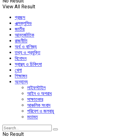
No Result
View All Result
প্রচ্ছদ
এক্সক্লুসিভ
জাতীয়
আন্তর্জাতিক
রাজনীতি
অর্থ ও বাণিজ্য
তথ্য ও প্রযুক্তি
বিনোদন
স্বাস্থ্য ও চিকিৎসা
খেলা
শিক্ষাঙ্গন
অন্যান্য
লাইফস্টাইল
আইন ও অপরাধ
সাক্ষাতকার
আঞ্চলিক সংবাদ
পরিবেশ ও জলবায়ু
মতামত
No Result