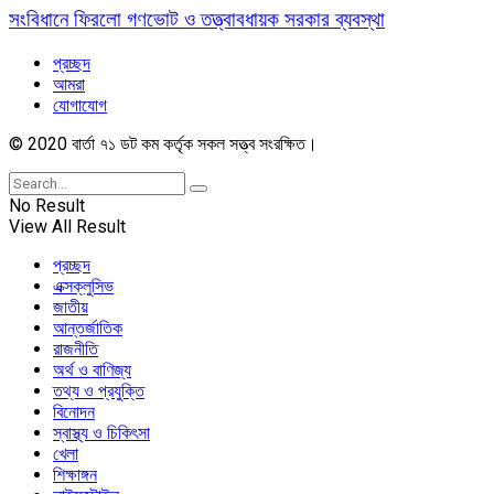
সংবিধানে ফিরলো গণভোট ও তত্ত্বাবধায়ক সরকার ব্যবস্থা
প্রচ্ছদ
আমরা
যোগাযোগ
© 2020 বার্তা ৭১ ডট কম কর্তৃক সকল সত্ত্ব সংরক্ষিত।
No Result
View All Result
প্রচ্ছদ
এক্সক্লুসিভ
জাতীয়
আন্তর্জাতিক
রাজনীতি
অর্থ ও বাণিজ্য
তথ্য ও প্রযুক্তি
বিনোদন
স্বাস্থ্য ও চিকিৎসা
খেলা
শিক্ষাঙ্গন