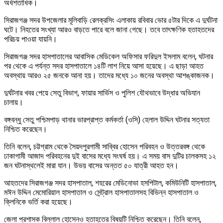
অর্ধশতাধিক।
সিরাজগঞ্জ সদর উপজেলার মূলিবাড়ি রেলক্রসিং এলাকায় রবিবার ভোর ৫টার দিকে এ দুর্ঘটনা
ঘটে। নিহতের সংখ্যা আরও বাড়তে পারে বলে জানা গেছে। তবে তাৎক্ষণিক হতাহতদের
পরিচয় পাওয়া যায়নি।
সিরাজগঞ্জ সদর হাসপাতালের আবাসিক মেডিকেল অফিসার ফরিদুল ইসলাম বলেন, ঘটনার
পর থেকে এ পর্যন্ত সদর হাসপাতালে ১৪টি লাশ নিয়ে আসা হয়েছে। এ ছাড়া আহত
অবস্থায় আরও ২৫ জনকে আনা হয়। তাদের মধ্যে ১০ জনের অবস্থা আশঙ্কাজনক।
দুর্ঘটনার খবর পেয়ে সেতু বিভাগ, ফায়ার সার্ভিস ও পুলিশ যৌথভাবে উদ্ধার অভিযান
চালায়।
বঙ্গবন্ধু সেতু পশ্চিমপাড় থানার ভারপ্রাপ্ত কর্মকর্তা (ওসি) হেলাল উদ্দিন ঘটনার সত্যতা
নিশ্চিত করেছেন।
তিনি বলেন, চট্টগ্রাম থেকে সৈয়দপুরগামী সাব্বির হোসেন পরিবহন ও উত্তরবঙ্গ থেকে
ঢাকাগামী আজাদ পরিবহনের দুই বাসের মধ্যে সংঘর্ষ হয়। এ সময় বাস দুটির চালকসহ ১২
জন ঘটনাস্থলেই মারা যান। উভয় বাসের অন্তত ৫০ যাত্রী আহত হন।
আহতদের সিরাজগঞ্জ সদর হাসপাতাল, শহরের মেডিনোভা হসপিটাল, কমিউনিটি হাসপাতাল,
মঈন উদ্দিন মেমোরিয়াল হাসপাতাল ও সেন্ট্রাল হাসপাতালসহ বিভিন্ন হাসপাতাল ও
ক্লিনিকে ভর্তি করা হয়েছে।
জেলা প্রশাসক বিল্লাল হোসেনও হতাহতের বিষয়টি নিশ্চিত করেছেন। তিনি বলেন,