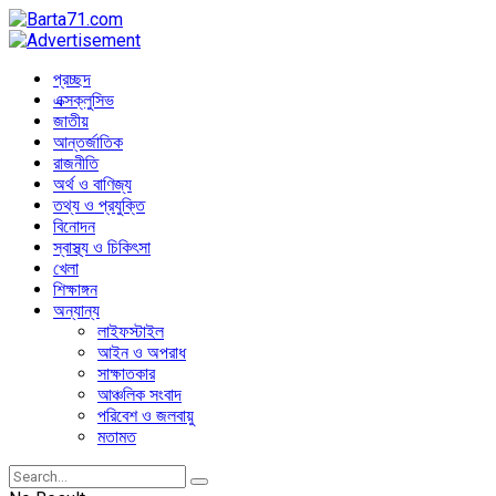
প্রচ্ছদ
এক্সক্লুসিভ
জাতীয়
আন্তর্জাতিক
রাজনীতি
অর্থ ও বাণিজ্য
তথ্য ও প্রযুক্তি
বিনোদন
স্বাস্থ্য ও চিকিৎসা
খেলা
শিক্ষাঙ্গন
অন্যান্য
লাইফস্টাইল
আইন ও অপরাধ
সাক্ষাতকার
আঞ্চলিক সংবাদ
পরিবেশ ও জলবায়ু
মতামত