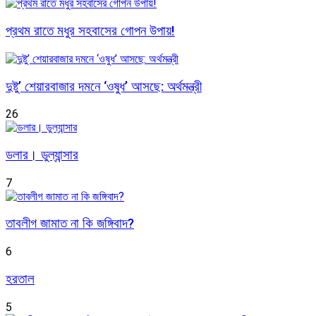
প্রথম রাতে মধুর সহবাসের গোপন উপায়!
দুষ্টু’ শেয়ারবাজার দমনে ‘ওষুধ’ আসছে: অর্থমন্ত্রী
26
ডলার। ডুল্যান্সার
7
তাবলীগ জামাত না কি জঙ্গিবাদ?
6
হরতাল
5