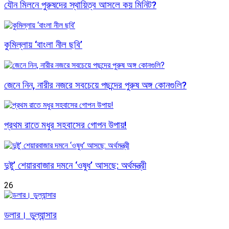
যৌন মিলনে পুরুষদের স্থায়িত্ব আসলে কয় মিনিট?
কুমিল্লায় ‘বাংলা নীল ছবি’
জেনে নিন, নারীর নজরে সবচেয়ে পছন্দের পুরুষ অঙ্গ কোনগুলি?
প্রথম রাতে মধুর সহবাসের গোপন উপায়!
দুষ্টু’ শেয়ারবাজার দমনে ‘ওষুধ’ আসছে: অর্থমন্ত্রী
26
ডলার। ডুল্যান্সার