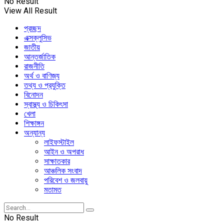
No Result
View All Result
প্রচ্ছদ
এক্সক্লুসিভ
জাতীয়
আন্তর্জাতিক
রাজনীতি
অর্থ ও বাণিজ্য
তথ্য ও প্রযুক্তি
বিনোদন
স্বাস্থ্য ও চিকিৎসা
খেলা
শিক্ষাঙ্গন
অন্যান্য
লাইফস্টাইল
আইন ও অপরাধ
সাক্ষাতকার
আঞ্চলিক সংবাদ
পরিবেশ ও জলবায়ু
মতামত
No Result