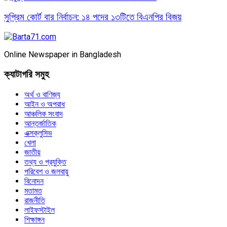
সুপ্রিম কোর্ট বার নির্বাচন: ১৪ পদের ১৩টিতে বিএনপির বিজয়
Online Newspaper in Bangladesh
ক্যাটাগরি সমুহ
অর্থ ও বাণিজ্য
আইন ও অপরাধ
আঞ্চলিক সংবাদ
আন্তর্জাতিক
এক্সক্লুসিভ
খেলা
জাতীয়
তথ্য ও প্রযুক্তি
পরিবেশ ও জলবায়ু
বিনোদন
মতামত
রাজনীতি
লাইফস্টাইল
শিক্ষাঙ্গন