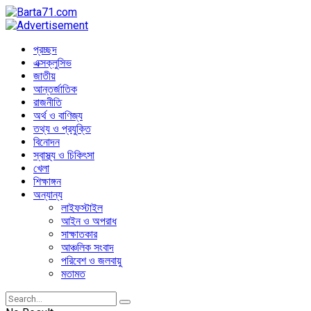
প্রচ্ছদ
এক্সক্লুসিভ
জাতীয়
আন্তর্জাতিক
রাজনীতি
অর্থ ও বাণিজ্য
তথ্য ও প্রযুক্তি
বিনোদন
স্বাস্থ্য ও চিকিৎসা
খেলা
শিক্ষাঙ্গন
অন্যান্য
লাইফস্টাইল
আইন ও অপরাধ
সাক্ষাতকার
আঞ্চলিক সংবাদ
পরিবেশ ও জলবায়ু
মতামত