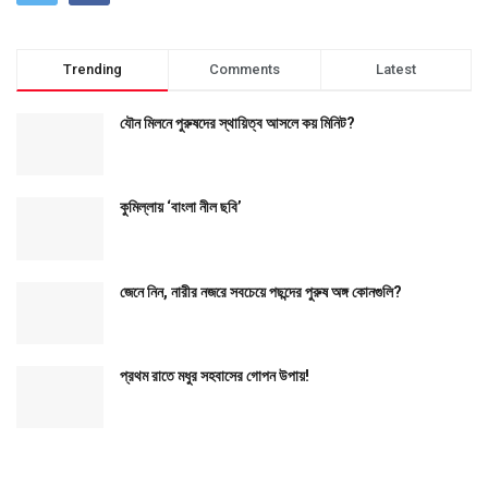
Trending
Comments
Latest
যৌন মিলনে পুরুষদের স্থায়িত্ব আসলে কয় মিনিট?
কুমিল্লায় ‘বাংলা নীল ছবি’
জেনে নিন, নারীর নজরে সবচেয়ে পছন্দের পুরুষ অঙ্গ কোনগুলি?
প্রথম রাতে মধুর সহবাসের গোপন উপায়!