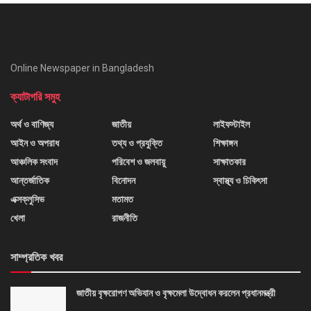
Online Newspaper in Bangladesh
ক্যাটাগরি সমুহ
অর্থ ও বাণিজ্য
জাতীয়
লাইফস্টাইল
আইন ও অপরাধ
তথ্য ও প্রযুক্তি
শিক্ষাঙ্গন
আঞ্চলিক সংবাদ
পরিবেশ ও জলবায়ু
সাক্ষাতকার
আন্তর্জাতিক
বিনোদন
স্বাস্থ্য ও চিকিৎসা
এক্সক্লুসিভ
মতামত
খেলা
রাজনীতি
সাম্প্রতিক খবর
জাতীয় বৃক্ষরোপণ অভিযান ও বৃক্ষমেলা উদ্বোধন করলেন প্রধানমন্ত্রী