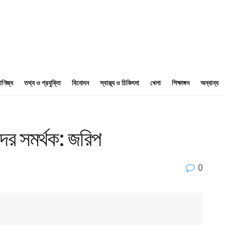
াণিজ্য
তথ্য ও প্রযুক্তি
বিনোদন
স্বাস্থ্য ও চিকিৎসা
খেলা
শিক্ষাঙ্গন
অন্যান্য
াদের সমর্থক: জরিপ
0