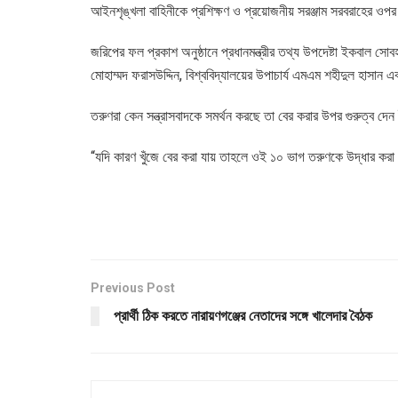
আইনশৃঙ্খলা বাহিনীকে প্রশিক্ষণ ও প্রয়োজনীয় সরঞ্জাম সরবরাহের ওপর গু
জরিপের ফল প্রকাশ অনুষ্ঠানে প্রধানমন্ত্রীর তথ্য উপদেষ্টা ইকবাল সোবহ
মোহাম্মদ ফরাসউদ্দিন, বিশ্ববিদ্যালয়ের উপাচার্য এমএম শহীদুল হাসান
তরুণরা কেন সন্ত্রাসবাদকে সমর্থন করছে তা বের করার উপর গুরুত্ব দ
“যদি কারণ খুঁজে বের করা যায় তাহলে ওই ১০ ভাগ তরুণকে উদ্ধার করা
Previous Post
প্রার্থী ঠিক করতে নারায়ণগঞ্জের নেতাদের সঙ্গে খালেদার বৈঠক