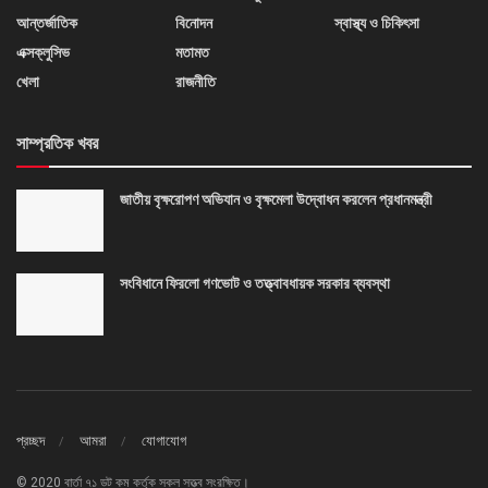
আন্তর্জাতিক
বিনোদন
স্বাস্থ্য ও চিকিৎসা
এক্সক্লুসিভ
মতামত
খেলা
রাজনীতি
সাম্প্রতিক খবর
জাতীয় বৃক্ষরোপণ অভিযান ও বৃক্ষমেলা উদ্বোধন করলেন প্রধানমন্ত্রী
সংবিধানে ফিরলো গণভোট ও তত্ত্বাবধায়ক সরকার ব্যবস্থা
প্রচ্ছদ
আমরা
যোগাযোগ
© 2020 বার্তা ৭১ ডট কম কর্তৃক সকল সত্ত্ব সংরক্ষিত।