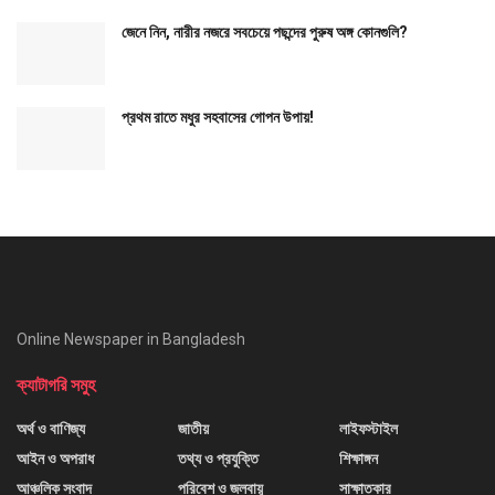
জেনে নিন, নারীর নজরে সবচেয়ে পছন্দের পুরুষ অঙ্গ কোনগুলি?
প্রথম রাতে মধুর সহবাসের গোপন উপায়!
Online Newspaper in Bangladesh
ক্যাটাগরি সমুহ
অর্থ ও বাণিজ্য
জাতীয়
লাইফস্টাইল
আইন ও অপরাধ
তথ্য ও প্রযুক্তি
শিক্ষাঙ্গন
আঞ্চলিক সংবাদ
পরিবেশ ও জলবায়ু
সাক্ষাতকার