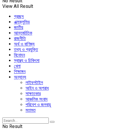
No Result
View All Result
প্রচ্ছদ
এক্সক্লুসিভ
জাতীয়
আন্তর্জাতিক
রাজনীতি
অর্থ ও বাণিজ্য
তথ্য ও প্রযুক্তি
বিনোদন
স্বাস্থ্য ও চিকিৎসা
খেলা
শিক্ষাঙ্গন
অন্যান্য
লাইফস্টাইল
আইন ও অপরাধ
সাক্ষাতকার
আঞ্চলিক সংবাদ
পরিবেশ ও জলবায়ু
মতামত
No Result