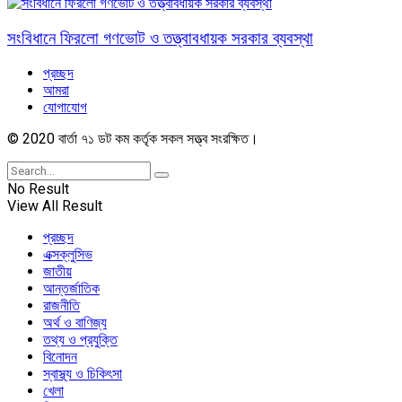
সংবিধানে ফিরলো গণভোট ও তত্ত্বাবধায়ক সরকার ব্যবস্থা
প্রচ্ছদ
আমরা
যোগাযোগ
© 2020 বার্তা ৭১ ডট কম কর্তৃক সকল সত্ত্ব সংরক্ষিত।
No Result
View All Result
প্রচ্ছদ
এক্সক্লুসিভ
জাতীয়
আন্তর্জাতিক
রাজনীতি
অর্থ ও বাণিজ্য
তথ্য ও প্রযুক্তি
বিনোদন
স্বাস্থ্য ও চিকিৎসা
খেলা