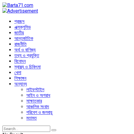
প্রচ্ছদ
এক্সক্লুসিভ
জাতীয়
আন্তর্জাতিক
রাজনীতি
অর্থ ও বাণিজ্য
তথ্য ও প্রযুক্তি
বিনোদন
স্বাস্থ্য ও চিকিৎসা
খেলা
শিক্ষাঙ্গন
অন্যান্য
লাইফস্টাইল
আইন ও অপরাধ
সাক্ষাতকার
আঞ্চলিক সংবাদ
পরিবেশ ও জলবায়ু
মতামত