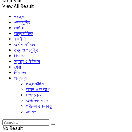
No Result
View All Result
প্রচ্ছদ
এক্সক্লুসিভ
জাতীয়
আন্তর্জাতিক
রাজনীতি
অর্থ ও বাণিজ্য
তথ্য ও প্রযুক্তি
বিনোদন
স্বাস্থ্য ও চিকিৎসা
খেলা
শিক্ষাঙ্গন
অন্যান্য
লাইফস্টাইল
আইন ও অপরাধ
সাক্ষাতকার
আঞ্চলিক সংবাদ
পরিবেশ ও জলবায়ু
মতামত
No Result