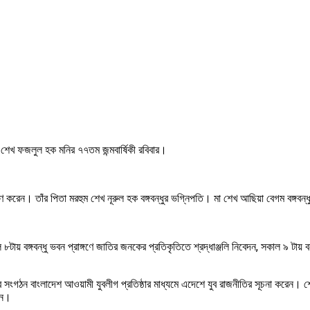
ন শেখ ফজলুল হক মনির ৭৭তম জন্মবার্ষিকী রবিবার।
 করেন। তাঁর পিতা মরহুম শেখ নূরুল হক বঙ্গবন্ধুর ভগ্নিপতি। মা শেখ আছিয়া বেগম বঙ্গবন
টায় বঙ্গবন্ধু ভবন প্রাঙ্গণে জাতির জনকের প্রতিকৃতিতে শ্রদ্ধাঞ্জলি নিবেদন, সকাল ৯ টায় 
থম যুব সংগঠন বাংলাদেশ আওয়ামী যুবলীগ প্রতিষ্ঠার মাধ্যমে এদেশে যুব রাজনীতির সূচনা কর
েন।