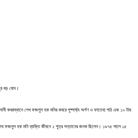
্ধুর বড় বোন।
বনানী কবরস্থানে শেখ ফজলুল হক মনির কবরে পুষ্পার্ঘ্য অর্পণ ও ফাতেহা পাঠ এবং ১০ টায়
েন। শেখ ফজলুল হক মনি ব্যক্তি জীবনে ২ পুত্র সন্তানের জনক ছিলেন। ১৯৭৫ সালে ১৫