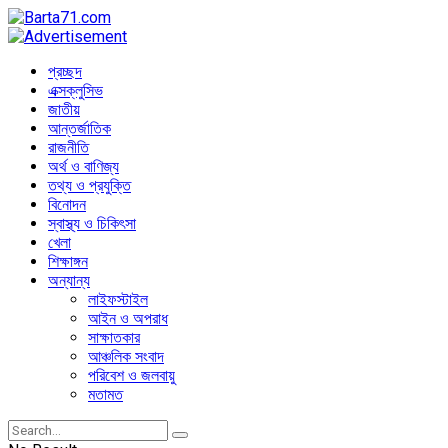
প্রচ্ছদ
এক্সক্লুসিভ
জাতীয়
আন্তর্জাতিক
রাজনীতি
অর্থ ও বাণিজ্য
তথ্য ও প্রযুক্তি
বিনোদন
স্বাস্থ্য ও চিকিৎসা
খেলা
শিক্ষাঙ্গন
অন্যান্য
লাইফস্টাইল
আইন ও অপরাধ
সাক্ষাতকার
আঞ্চলিক সংবাদ
পরিবেশ ও জলবায়ু
মতামত