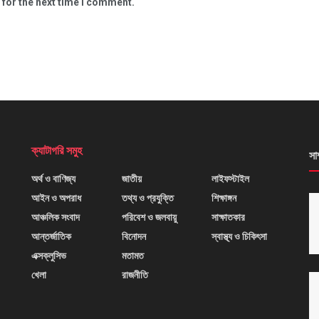
 for the next time I comment.
ক্যাটাগরি সমুহ
সা
অর্থ ও বাণিজ্য
জাতীয়
লাইফস্টাইল
আইন ও অপরাধ
তথ্য ও প্রযুক্তি
শিক্ষাঙ্গন
আঞ্চলিক সংবাদ
পরিবেশ ও জলবায়ু
সাক্ষাতকার
আন্তর্জাতিক
বিনোদন
স্বাস্থ্য ও চিকিৎসা
এক্সক্লুসিভ
মতামত
খেলা
রাজনীতি