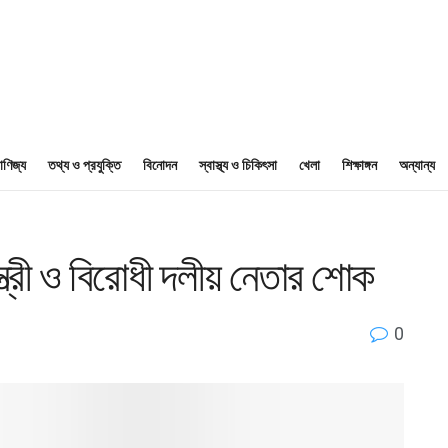
াণিজ্য
তথ্য ও প্রযুক্তি
বিনোদন
স্বাস্থ্য ও চিকিৎসা
খেলা
শিক্ষাঙ্গন
অন্যান্য
ন্ত্রী ও বিরোধী দলীয় নেতার শোক
0