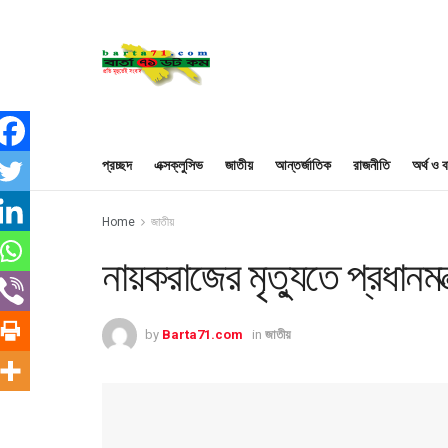
প্রচ্ছদ
এক্সক্লুসিভ
জাতীয়
আন্তর্জাতিক
রাজনীতি
অর্থ ও ব
Home
জাতীয়
নায়করাজের মৃত্যুতে প্রধানম
by
Barta71.com
in
জাতীয়