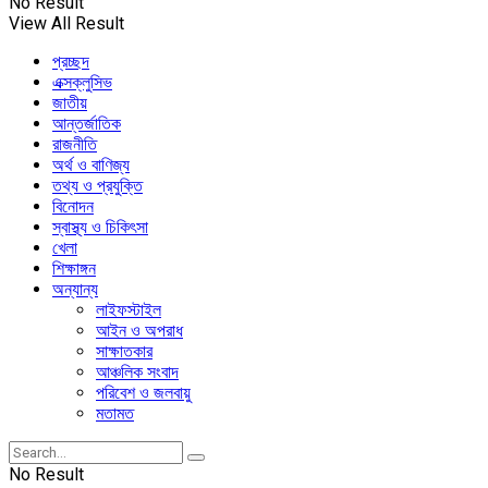
No Result
View All Result
প্রচ্ছদ
এক্সক্লুসিভ
জাতীয়
আন্তর্জাতিক
রাজনীতি
অর্থ ও বাণিজ্য
তথ্য ও প্রযুক্তি
বিনোদন
স্বাস্থ্য ও চিকিৎসা
খেলা
শিক্ষাঙ্গন
অন্যান্য
লাইফস্টাইল
আইন ও অপরাধ
সাক্ষাতকার
আঞ্চলিক সংবাদ
পরিবেশ ও জলবায়ু
মতামত
No Result