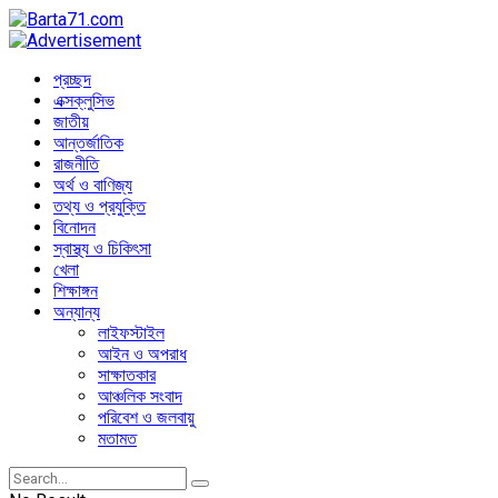
প্রচ্ছদ
এক্সক্লুসিভ
জাতীয়
আন্তর্জাতিক
রাজনীতি
অর্থ ও বাণিজ্য
তথ্য ও প্রযুক্তি
বিনোদন
স্বাস্থ্য ও চিকিৎসা
খেলা
শিক্ষাঙ্গন
অন্যান্য
লাইফস্টাইল
আইন ও অপরাধ
সাক্ষাতকার
আঞ্চলিক সংবাদ
পরিবেশ ও জলবায়ু
মতামত