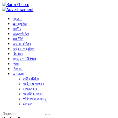
প্রচ্ছদ
এক্সক্লুসিভ
জাতীয়
আন্তর্জাতিক
রাজনীতি
অর্থ ও বাণিজ্য
তথ্য ও প্রযুক্তি
বিনোদন
স্বাস্থ্য ও চিকিৎসা
খেলা
শিক্ষাঙ্গন
অন্যান্য
লাইফস্টাইল
আইন ও অপরাধ
সাক্ষাতকার
আঞ্চলিক সংবাদ
পরিবেশ ও জলবায়ু
মতামত