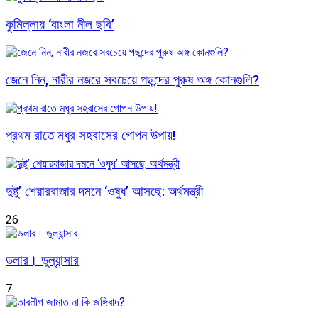
কুমিল্লায় ‘বাংলা নীল ছবি’
জেনে নিন, নারীর নজরে সবচেয়ে পছন্দের পুরুষ অঙ্গ কোনগুলি?
প্রথম রাতে মধুর সহবাসের গোপন উপায়!
দুষ্টু’ শেয়ারবাজার দমনে ‘ওষুধ’ আসছে: অর্থমন্ত্রী
26
ডলার। ডুল্যান্সার
7