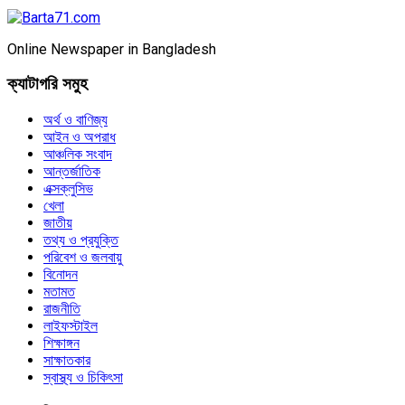
Online Newspaper in Bangladesh
ক্যাটাগরি সমুহ
অর্থ ও বাণিজ্য
আইন ও অপরাধ
আঞ্চলিক সংবাদ
আন্তর্জাতিক
এক্সক্লুসিভ
খেলা
জাতীয়
তথ্য ও প্রযুক্তি
পরিবেশ ও জলবায়ু
বিনোদন
মতামত
রাজনীতি
লাইফস্টাইল
শিক্ষাঙ্গন
সাক্ষাতকার
স্বাস্থ্য ও চিকিৎসা