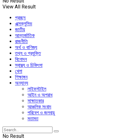
No Result
View All Result
প্রচ্ছদ
এক্সক্লুসিভ
জাতীয়
আন্তর্জাতিক
রাজনীতি
অর্থ ও বাণিজ্য
তথ্য ও প্রযুক্তি
বিনোদন
স্বাস্থ্য ও চিকিৎসা
খেলা
শিক্ষাঙ্গন
অন্যান্য
লাইফস্টাইল
আইন ও অপরাধ
সাক্ষাতকার
আঞ্চলিক সংবাদ
পরিবেশ ও জলবায়ু
মতামত
No Result