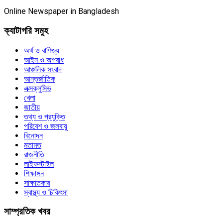
Online Newspaper in Bangladesh
ক্যাটাগরি সমুহ
অর্থ ও বাণিজ্য
আইন ও অপরাধ
আঞ্চলিক সংবাদ
আন্তর্জাতিক
এক্সক্লুসিভ
খেলা
জাতীয়
তথ্য ও প্রযুক্তি
পরিবেশ ও জলবায়ু
বিনোদন
মতামত
রাজনীতি
লাইফস্টাইল
শিক্ষাঙ্গন
সাক্ষাতকার
স্বাস্থ্য ও চিকিৎসা
সাম্প্রতিক খবর