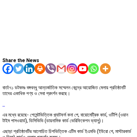
Share the News
বার্তা৭১ ডটকমঃ বঙ্গবন্ধু আন্তর্জাতিক সম্মেলন কেন্দ্রে আয়োজিত মেলায় প্রতিষ্ঠানটি
তাদের একাধিক পণ্য ও সেবা প্রদর্শন করছে।
এর মধ্যে রয়েছে- পেমেন্টভিত্তিক প্ল্যাটফর্ম কনা পে, বায়োমেট্রিক কার্ড, ওটিপি (ওয়ান
টাইম পাসওয়ার্ড), ডিসিভিভি (ডায়নামিক কার্ড ভেরিফিকেশন ভ্যালু)।
এছাড়া প্রতিষ্ঠানটির আলোচিত চিপভিত্তিক এটিম কার্ড ইএমভি (ইউরো পে, মাস্টারকার্ড