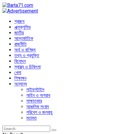
প্রচ্ছদ
এক্সক্লুসিভ
জাতীয়
আন্তর্জাতিক
রাজনীতি
অর্থ ও বাণিজ্য
তথ্য ও প্রযুক্তি
বিনোদন
স্বাস্থ্য ও চিকিৎসা
খেলা
শিক্ষাঙ্গন
অন্যান্য
লাইফস্টাইল
আইন ও অপরাধ
সাক্ষাতকার
আঞ্চলিক সংবাদ
পরিবেশ ও জলবায়ু
মতামত