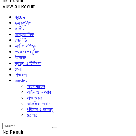
No Result
View All Result
প্রচ্ছদ
এক্সক্লুসিভ
জাতীয়
আন্তর্জাতিক
রাজনীতি
অর্থ ও বাণিজ্য
তথ্য ও প্রযুক্তি
বিনোদন
স্বাস্থ্য ও চিকিৎসা
খেলা
শিক্ষাঙ্গন
অন্যান্য
লাইফস্টাইল
আইন ও অপরাধ
সাক্ষাতকার
আঞ্চলিক সংবাদ
পরিবেশ ও জলবায়ু
মতামত
No Result