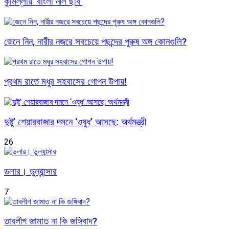
কুমিল্লায় ‘বাংলা নীল ছবি’
জেনে নিন, নারীর নজরে সবচেয়ে পছন্দের পুরুষ অঙ্গ কোনগুলি?
প্রথম রাতে মধুর সহবাসের গোপন উপায়!
দুষ্টু’ শেয়ারবাজার দমনে ‘ওষুধ’ আসছে: অর্থমন্ত্রী
26
ডলার। ডুল্যান্সার
7
তাবলীগ জামাত না কি জঙ্গিবাদ?