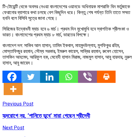
টি-টোয়েন্টি থেকে অবসর নেওয়া বাংলাদেশের ওয়ানডে অধিনায়ক মাশরাফি বিন মর্তুজাকে
ফেরানোর ব্যাপারে কথা চলছে বেশ কিছুদিন ধরে। কিন্তু শেষ পর্যন্ত তিনি তাতে সম্মত
হননি বলে বিসিবি সূত্রে জানা গেছে।
সিরিজের উদ্বোধনী ম্যাচ হবে ৬ মার্চ। প্রথম দিন মুখোমুখি হবে স্বাগতিক শ্রীলংকা ও
ভারত। বাংলাদেশের প্রথম ম্যাচ ৮ মার্চ, ভারতের বিপক্ষে।
বাংলাদেশ দল: সাকিব আল হাসান, তামিম ইকবাল, মাহমুদউল্লাহ, মুশফিকুর রহিম,
মোস্তাফিজুর রহমান, সৌম্য সরকার, ইমরুল কায়েস, সাব্বির রহমান, রুবেল হোসেন,
তাসকিন আহমেদ, আরিফুল হক, মেহেদী হাসান মিরাজ, নাজমুল হাসান, আবু হায়দার, নুরুল
হাসান, আবু জায়েদ।
Previous Post
হৃদরোগে নয়, ‘পানিতে ডুবে’ মারা গেছেন শ্রীদেবী
Next Post