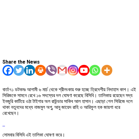
Share the News
বার্তা৭১ ডটকমঃ আগামী ৬ মার্চ থেকে শ্রীলংকায় শুরু হচ্ছে ত্রিদেশীয় নিদাহাস কাপ। এই
সিরিজকে সামনে রেখে ১৬ সদস্যের দল ঘোষণা করেছে বিসিবি। তালিকায় রয়েছেন সদ্য
ইনজুরি কাটিয়ে ওঠা টাইগার অল রাউন্ডার সাকিব আল হাসান। এছাড়া গেল সিরিজে দলে
থাকা নতুনদের মধ্যে নাজমুল অপু, আবু জায়েদ রাহি ও আরিফুল হক জায়গা ধরে
রেখেছেন।
সোমবার বিসিবি এই তালিকা ঘোষণা করে।