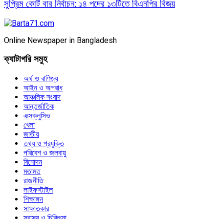
সুপ্রিম কোর্ট বার নির্বাচন: ১৪ পদের ১৩টিতে বিএনপির বিজয়
Online Newspaper in Bangladesh
ক্যাটাগরি সমুহ
অর্থ ও বাণিজ্য
আইন ও অপরাধ
আঞ্চলিক সংবাদ
আন্তর্জাতিক
এক্সক্লুসিভ
খেলা
জাতীয়
তথ্য ও প্রযুক্তি
পরিবেশ ও জলবায়ু
বিনোদন
মতামত
রাজনীতি
লাইফস্টাইল
শিক্ষাঙ্গন
সাক্ষাতকার
স্বাস্থ্য ও চিকিৎসা