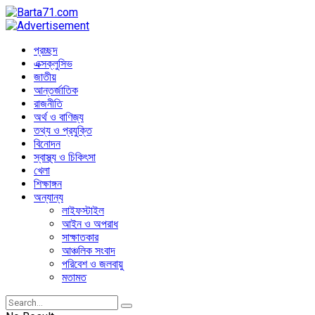
প্রচ্ছদ
এক্সক্লুসিভ
জাতীয়
আন্তর্জাতিক
রাজনীতি
অর্থ ও বাণিজ্য
তথ্য ও প্রযুক্তি
বিনোদন
স্বাস্থ্য ও চিকিৎসা
খেলা
শিক্ষাঙ্গন
অন্যান্য
লাইফস্টাইল
আইন ও অপরাধ
সাক্ষাতকার
আঞ্চলিক সংবাদ
পরিবেশ ও জলবায়ু
মতামত