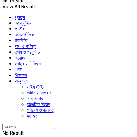
No Result
View All Result
প্রচ্ছদ
এক্সক্লুসিভ
জাতীয়
আন্তর্জাতিক
রাজনীতি
অর্থ ও বাণিজ্য
তথ্য ও প্রযুক্তি
বিনোদন
স্বাস্থ্য ও চিকিৎসা
খেলা
শিক্ষাঙ্গন
অন্যান্য
লাইফস্টাইল
আইন ও অপরাধ
সাক্ষাতকার
আঞ্চলিক সংবাদ
পরিবেশ ও জলবায়ু
মতামত
No Result