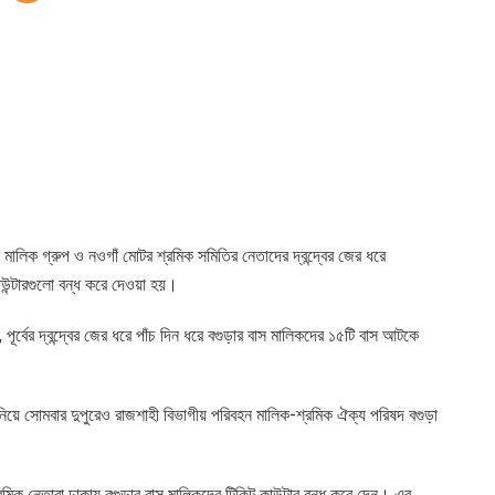
মালিক গ্রুপ ও নওগাঁ মোটর শ্রমিক সমিতির নেতাদের দ্বন্দ্বের জের ধরে
াউন্টারগুলো বন্ধ করে দেওয়া হয়।
ূর্বের দ্বন্দ্বের জের ধরে পাঁচ দিন ধরে বগুড়ার বাস মালিকদের ১৫টি বাস আটকে
িয়ে সোমবার দুপুরেও রাজশাহী বিভাগীয় পরিবহন মালিক-শ্রমিক ঐক্য পরিষদ বগুড়া
্রমিক নেতারা ঢাকায় বগুড়ার বাস মালিকদের টিকিট কাউন্টার বন্ধ করে দেন। এর