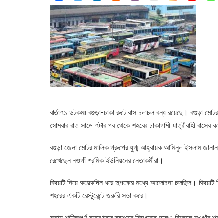
বার্তা৭১ ডটকমঃ বগুড়া-ঢাকা রুটে বাস চলাচল বন্ধ রয়েছে। বগুড়া মোটর 
সোমবার রাত সাড়ে ৭টার পর থেকে শহরের ঢাকাগামী যাত্রীবাহী বাসের ক
বগুড়া জেলা মোটর মালিক গ্রুপের যুগ্ম আহ্বায়ক আমিনুল ইসলাম জানান, প
রেখেছেন নওগাঁ শ্রমিক ইউনিয়নের নেতাকর্মীরা।
বিষয়টি নিয়ে কয়েকদিন ধরে দুপক্ষের মধ্যে আলোচনা চলছিল। বিষয়টি ন
শহরের একটি রেস্টুরেন্টে জরুরি সভা করে।
সভায় শান্তিপূর্ণ সমঝোতার ব্যাপারে সিদ্ধান্ত হলেও বিকেলে নওগাঁর শ