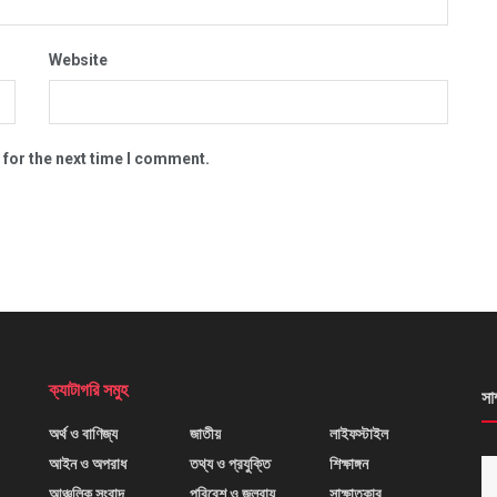
Website
 for the next time I comment.
ক্যাটাগরি সমুহ
সা
অর্থ ও বাণিজ্য
জাতীয়
লাইফস্টাইল
আইন ও অপরাধ
তথ্য ও প্রযুক্তি
শিক্ষাঙ্গন
আঞ্চলিক সংবাদ
পরিবেশ ও জলবায়ু
সাক্ষাতকার