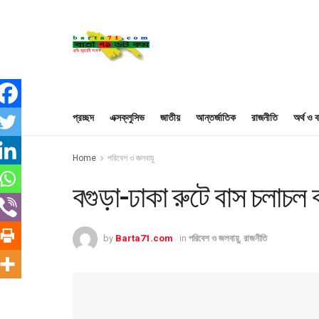
প্রচ্ছদ
এক্সক্লুসিভ
জাতীয়
আন্তর্জাতিক
রাজনীতি
অর্থ ও ব
Home
পরিবেশ ও জলবায়ু
বগুড়া-ঢাকা রুটে বাস চলাচল 
by
Barta71.com
in
পরিবেশ ও জলবায়ু
,
রাজনীতি